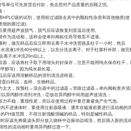
校等单位可先发货后付款，免去您对产品质量的后顾之忧。
项：
须用HPLC级的试剂，使用前过滤除去其中的颗粒性杂质和其他物质(使
m或更细的膜过滤)。
滤后要用超声波脱气，脱气后应该恢复到室温后使用。
乙腈作为流动相，这样会使单向阀粘住而导致泵不进液。
溶液时，做完样品后应立即用去离子水冲洗管路及柱子一小时，然后
醇水溶液)冲洗40分钟以上，以充分洗去离子。对于柱塞杆外部，做完
去离子水冲洗20ml以上。
用仪器，应该将柱子取下用堵头封好保存，注意不能用纯水保存柱子，
如甲醇等)，因为纯水易长霉。
样品后应该用溶解样品的溶剂清洗进样器。
不能进蛋白样品，血样、生物样品。
压力太大，按预柱→混合器中的过滤器→管路过滤器→单向阀检查并清
①以异丙醇作溶剂冲洗：②放在异丙醇中间用超声波清洗；
使压力不稳，重现性差，所以在使用过程中要尽量避免产生气泡。
液管内不进液体时，要使用注射器吸液：通常在输液前要进行流动相的
柱子的PH值范围，不得注射强酸强碱的样品，特别是碱性样品。
动相时应该先将吸滤头部分放入烧杯中边振动边靖洗，然后插入新的流
溶性的流动相时要用异丙醇过渡一下。