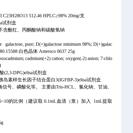
II
C23H28O13
512.46
HPLC≥98% 20mg/支
sa试剂盒
胺 ，不含酚红、丙酮酸钠和碳酸氢钠
se
galactose, pure; D(+)galactose minimum 98%; D(+)galac
80.15588
白色晶体
Amresco 0637
25g
ocadmium; cadmium(+2) cation; oxygen(-2) anion; 7-chlo
1
2,3-DPG)elisa试剂盒
岛素样生长因子结合蛋白3(IGFBP-3)elisa试剂盒
激酶信号、磷酸化等。
主要由Tris-HCL、氯化钠、甘油、
10的比例（建议取 0.1mL血清（浆）加入 1mL提取
5g