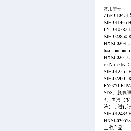
常用型号：
ZBP-010474
SJH-011465
H
PYJ-010787
SJH-022850
R
HXSJ-020412
tose minimum 
HXSJ-020172
ro-N-methyl-5
SJH-012261
H
SJH-022091
R
RY0751
RI
SDS、脱氧
3、血清（浆
液），进行冰浴
SJH-012433
H
HXSJ-020578
上游产品 ：