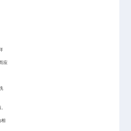
样
而应
洗
清。
动相