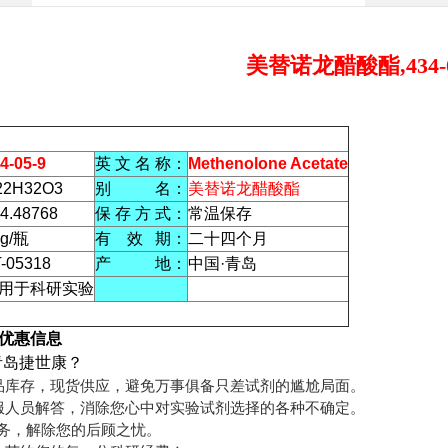
美替诺龙醋酸酯,434-0
4-05-9
英 文 名 称：
Methenolone Acetate
22H32O3
别 名：
美替诺龙醋酸酯
4.48768
保 存 方 式：
常温保存
0g/瓶
有 效 期：
二十四个月
-05318
产 地：
中国·青岛
用于科研实验
优惠信息
青岛捷世康？
品库存，现货供应，避免万事俱备只差试剂的尴尬局面。
服人员解答，消除您心中对实验试剂选择的各种不确定。
服务，解除您的后顾之忧。