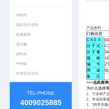
仰制剂
国药化学试剂
产品资料：
订购信息
性激素类
C A S #：
43
蛋白酶
分 子 式：
C
分 子 量：
34
原料药
规 格：
1
中间体
编 号：
ZT
用 途：
仅
常用化学试剂
备 注：
>>>
点此咨询
为什么选择
TEL-PHONE
1、万余种产
2、专业的客
4009025885
3、*的售后