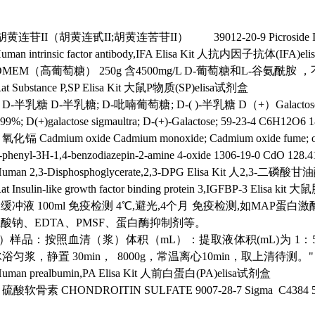
胡黄连苷II（胡黄连甙II;胡黄连苦苷II）
39012-20-9
Picroside 
uman intrinsic factor antibody,IFA Elisa Kit
人抗内因子抗体(IFA)eli
DMEM（高葡萄糖）
250g
含4500mg/L D-葡萄糖和L-谷氨酰
at Substance P,SP Elisa Kit
大鼠P物质(SP)elisa试剂盒
D-半乳糖
D-半乳糖; D-吡喃葡萄糖; D-( )-半乳糖
D（+）Galacto
99%; D(+)galactose sigmaultra; D-(+)-Galactose;
59-23-4
C6H12O6
1
氧化镉
Cadmium oxide
Cadmium monoxide; Cadmium oxide fume; ox
-phenyl-3H-1,4-benzodiazepin-2-amine 4-oxide
1306-19-0
CdO
128.4
uman 2,3-Disphosphoglycerate,2,3-DPG Elisa Kit
人2,3-二磷酸甘油酸(
at Insulin-like growth factor binding protein 3,IGFBP-3 Elisa kit
大鼠胰
PA缓冲液
100ml
免疫检测
4℃,避光,4个月
免疫检测,如MAP蛋白
胆酸钠、EDTA、PMSF、蛋白酶抑制剂等。
）样品：按照血清（浆）体积（mL）：提取液体积(mL)为 1：5~
匀浆，静置 30min， 8000g，常温离心10min，取上清待测。"
uman prealbumin,PA Elisa Kit
人前白蛋白(PA)elisa试剂盒
硫酸软骨素
CHONDROITIN SULFATE
9007-28-7
Sigma C4384