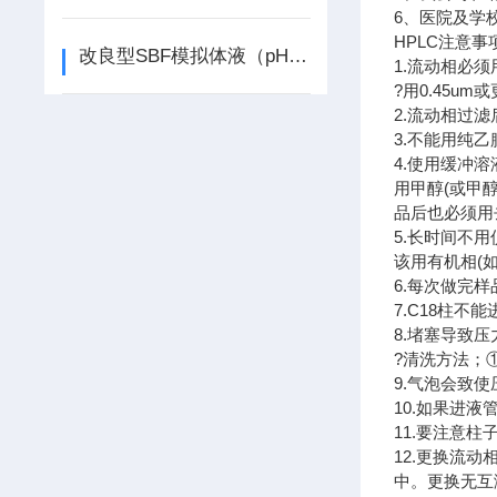
6、医院及学
HPLC注意事
改良型SBF模拟体液（pH7.4~7.5）
1.流动相必
?用0.45u
2.流动相过
3.不能用纯
4.使用缓冲
用甲醇(或甲
品后也必须用
5.长时间不
该用有机相(
6.每次做完
7.C18柱
8.堵塞导致
?清洗方法；
9.气泡会致
10.如果进
11.要注意
12.更换流
中。更换无互