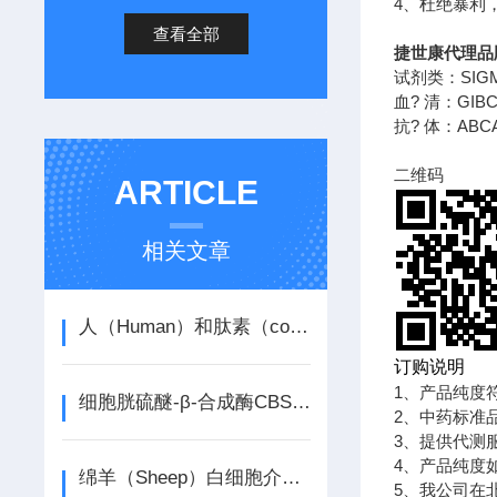
4、杜绝暴利
查看全部
捷世康代理品
试剂类：SIGM
血? 清：GI
抗? 体：ABC
二维码
ARTICLE
相关文章
人（Human）和肽素（copeptin）ELISA检测试剂盒
订购说明
1、产品纯度
细胞胱硫醚-β-合成酶CBS活性酶连续循环光度法定量检测试剂盒产品说明书
2、中药标准
3、提供代测
4、产品纯度
绵羊（Sheep）白细胞介素8（IL-8）ELISA检测试剂盒
5、我公司在