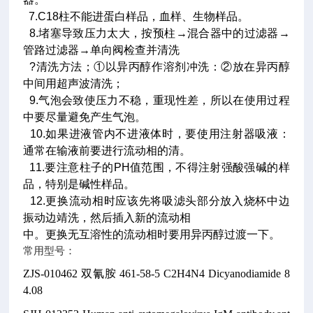
7.C18柱不能进蛋白样品，血样、生物样品。
8.堵塞导致压力太大，按预柱→混合器中的过滤器→
管路过滤器→单向阀检查并清洗
?清洗方法；①以异丙醇作溶剂冲洗：②放在异丙醇
中间用超声波清洗；
9.气泡会致使压力不稳，重现性差，所以在使用过程
中要尽量避免产生气泡。
10.如果进液管内不进液体时，要使用注射器吸液：
通常在输液前要进行流动相的清。
11.要注意柱子的PH值范围，不得注射强酸强碱的样
品，特别是碱性样品。
12.更换流动相时应该先将吸滤头部分放入烧杯中边
振动边靖洗，然后插入新的流动相
中。更换无互溶性的流动相时要用异丙醇过渡一下。
常用型号：
ZJS-010462
双氰胺
461-58-5
C2H4N4
Dicyanodiamide
8
4.08