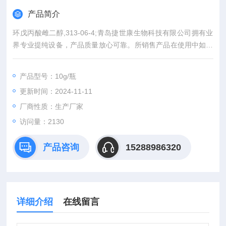
产品简介
环戊丙酸雌二醇,313-06-4;青岛捷世康生物科技有限公司拥有业
界专业提纯设备，产品质量放心可靠。所销售产品在使用中如出
现实际含量与产品外包标示不*可全额退款。同时代理：中检所标
准品、*标准品。同一单位购买我司产品可积累积分兑换（手机、
产品型号：10g/瓶
电脑、平板电脑等）。
更新时间：2024-11-11
厂商性质：生产厂家
访问量：2130
产品咨询
15288986320
详细介绍
在线留言