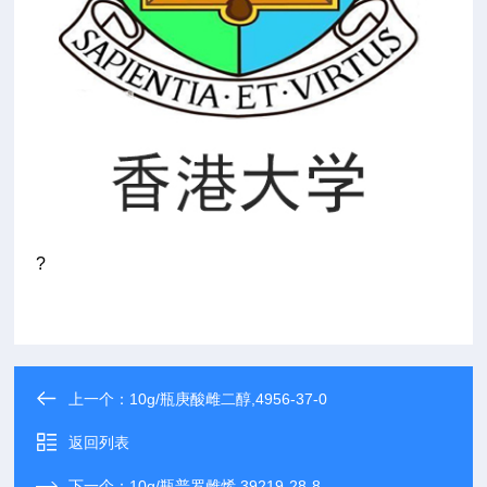
?
上一个：
10g/瓶庚酸雌二醇,4956-37-0
返回列表
下一个：
10g/瓶普罗雌烯,39219-28-8