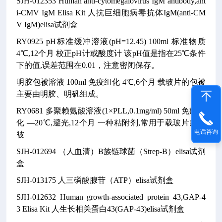
SJH-012353
Human anti-cytomegalovirus IgM antibody,ant
i-CMV IgM Elisa Kit
人抗巨细胞病毒抗体IgM(anti-CM
V IgM)elisa试剂盒
RY0925
pH标准缓冲溶液(pH=12.45)
100ml
标准物质
4℃,12个月
校正pH计或酸度计
该pH值是指在25℃条件
下的值,误差范围在0.01，注意密闭保存。
明胶包被溶液
100ml
免疫组化
4℃,6个月
载玻片的包被
主要由明胶、明矾组成。
RY0681
多聚赖氨酸溶液(1×PLL,0.1mg/ml)
50ml
免疫组
化
—20℃,避光,12个月
一种粘附剂,常用于载玻片的包
电话咨询
被
SJH-012694
（人血清）B族链球菌（Strep-B）elisa试剂
盒
SJH-013175
人三磷酸腺苷（ATP）elisa试剂盒
SJH-012632
Human growth-associated protein 43,GAP-4
3 Elisa Kit
人生长相关蛋白43(GAP-43)elisa试剂盒