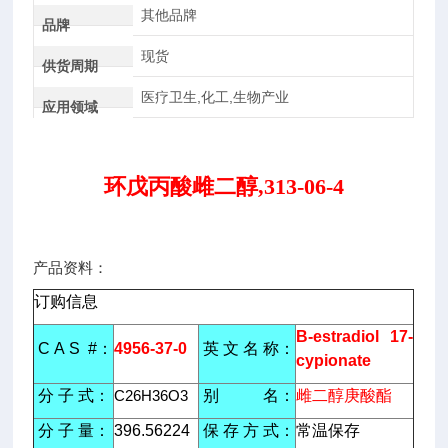
其他品牌
品牌
现货
供货周期
医疗卫生,化工,生物产业
应用领域
环戊丙酸雌二醇,313-06-4
产品资料：
订购信息
B-estradiol 17-
C A S #：
4956-37-0
英 文 名 称：
cypionate
分 子 式：
C26H36O3
别 名：
雌二醇庚酸酯
分 子 量：
396.56224
保 存 方 式：
常温保存