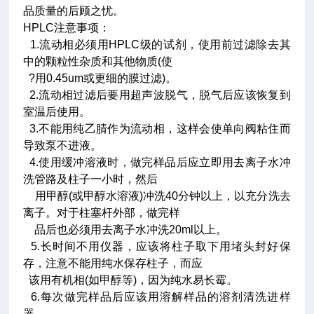
品质量的后顾之忧。
HPLC注意事项：
1.流动相必须用HPLC级的试剂，使用前过滤除去其
中的颗粒性杂质和其他物质(使
?用0.45um或更细的膜过滤)。
2.流动相过滤后要用超声波脱气，脱气后应该恢复到
室温后使用。
3.不能用纯乙腈作为流动相，这样会使单向阀粘住而
导致泵不进液。
4.使用缓冲溶液时，做完样品后应立即用去离子水冲
洗管路及柱子一小时，然后
用甲醇(或甲醇水溶液)冲洗40分钟以上，以充分洗去
离子。对于柱塞杆外部，做完样
品后也必须用去离子水冲洗20ml以上。
5.长时间不用仪器，应该将柱子取下用堵头封好保
存，注意不能用纯水保存柱子，而应
该用有机相(如甲醇等)，因为纯水易长霉。
6.每次做完样品后应该用溶解样品的溶剂清洗进样
器。