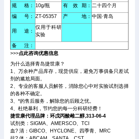
规 格：
10g/瓶
有 效 期：
二十四个月
编 号：
ZT-05357
产 地：
中国·青岛
仅用于科研
用 途：
实验
备 注：
>>>
点此咨询优惠信息
为什么选择青岛捷世康？
1、万余种产品库存，现货供应，避免万事俱备只差试
剂的尴尬局面。
2、专业的客服人员解答，消除您心中对实验试剂选择
的各种不确定。
3、*的售后服务，解除您的后顾之忧。
4、杜绝暴利，节约您的每一分科研经费！
捷世康代理品牌：
环戊丙酸雌二醇,313-06-4
试剂类：SIGMA、AMERSCO、TCI
血? 清：GIBCO、HYCLONE、四季青、MRC
抗? 体：ABCAM、SANTA、CST