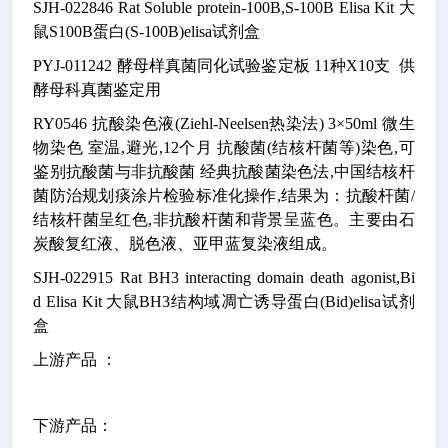
SJH-022846
Rat Soluble protein-100B,S-100B Elisa Kit
大
鼠S100B蛋白(S-100B)elisa试剂盒
PYJ-011242
酵母样真菌同化试验鉴定板
11种X10支
供
酵母科真菌鉴定用
RY0546
抗酸染色液(Ziehl-Neelsen热染法)
3×50ml
微生
物染色
室温,避光,12个月
抗酸菌(结核杆菌等)染色,可
鉴别抗酸菌与非抗酸菌
经典抗酸菌染色法,中国结核杆
菌防治规划痰涂片检验标准化操作,结果为：抗酸杆菌/
结核杆菌呈红色,非抗酸杆菌和背景呈蓝色。主要由石
炭酸复红液、脱色液、亚甲蓝复染液组成。
SJH-022915
Rat BH3 interacting domain death agonist,Bi
d Elisa Kit
大鼠BH3结构域凋亡诱导蛋白(Bid)elisa试剂
盒
上游产品 ：
下游产品：