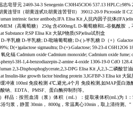
远志皂苷元 2469-34-3
Senegenin
C30H45ClO6
537.13
HPLC≥98% 
胡黄连苷II（胡黄连甙II;胡黄连苦苷II） 39012-20-9
Picroside II
C2
uman intrinsic factor antibody,IFA Elisa Kit
人抗内因子抗体(IFA)el
DMEM（高葡萄糖）
250g 含4500mg/L D-葡萄糖和L-谷氨
at Substance P,SP Elisa Kit
大鼠P物质(SP)elisa试剂盒
D-半乳糖
D-半乳糖; D-吡喃葡萄糖; D-( )-半乳糖
D（+）Galactose 
9%; D(+)galactose sigmaultra; D-(+)-Galactose;
59-23-4
C6H12O6
1
氧化镉
Cadmium oxide
Cadmium monoxide; Cadmium oxide fume; ox
-phenyl-3H-1,4-benzodiazepin-2-amine 4-oxide
1306-19-0
CdO
128.4
uman 2,3-Disphosphoglycerate,2,3-DPG Elisa Kit
人2,3-二磷酸甘油酸(
at Insulin-like growth factor binding protein 3,IGFBP-3 Elisa kit
大鼠胰
PA缓冲液
100ml
免疫检测
4℃,避光,4个月
免疫检测,如MAP蛋白
胆酸钠、EDTA、PMSF、蛋白酶抑制剂等。
）样品：按照血清（浆）体积（mL）：提取液体积(mL)为 1：5~
匀浆，静置 30min， 8000g，常温离心10min，取上清待测。"