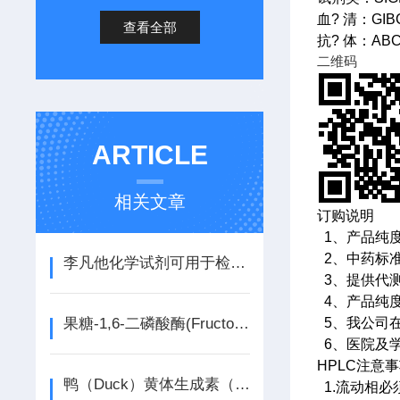
血? 清：GI
查看全部
抗? 体：AB
二维码
ARTICLE
相关文章
订购说明
1、产品纯
2、中药标准
李凡他化学试剂可用于检测是否含有浆膜黏蛋白
3、提供代
4、产品纯
果糖-1,6-二磷酸酶(Fructose 1,6-bisphosphatase，FBP)试剂盒说明书
5、我公司
6、医院及
HPLC注意
鸭（Duck）黄体生成素（LH）ELISA检测试剂盒产品介绍
1.流动相必