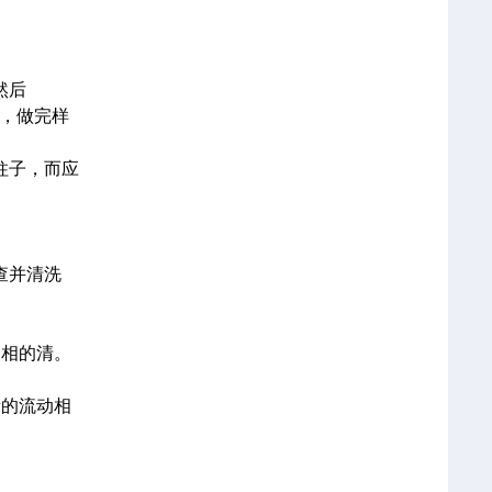
然后
部，做完样
柱子，而应
查并清洗
。
动相的清。
新的流动相