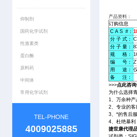
产品资料：
仰制剂
订购信息
国药化学试剂
C A S #：
1
分 子 式：
C
性激素类
分 子 量：
8
规 格：
1
蛋白酶
编 号：
Z
原料药
用 途：
备 注：
中间体
>>>
点此咨询
常用化学试剂
为什么选择
1、万余种
2、专业的
3、*的售后
TEL-PHONE
4、杜绝暴
4009025885
捷世康代理品牌
试剂类：SIG