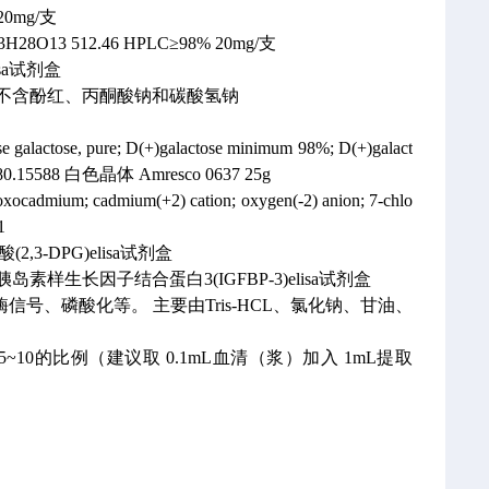
20mg/支
3H28O13
512.46
HPLC≥98% 20mg/支
isa试剂盒
酰胺 ，不含酚红、丙酮酸钠和碳酸氢钠
galactose, pure; D(+)galactose minimum 98%; D(+)galact
80.15588
白色晶体
Amresco 0637
25g
ocadmium; cadmium(+2) cation; oxygen(-2) anion; 7-chlo
1
2,3-DPG)elisa试剂盒
岛素样生长因子结合蛋白3(IGFBP-3)elisa试剂盒
激酶信号、磷酸化等。
主要由Tris-HCL、氯化钠、甘油、
10的比例（建议取 0.1mL血清（浆）加入 1mL提取