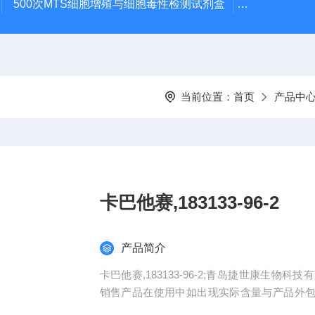
500次MTS细胞增殖与细胞毒性检测试剂盒
48t/96t国
当前位置：
首页
产品中
卡巴他赛,183133-96-2
产品简介
卡巴他赛,183133-96-2;青岛捷世康生
销售产品在使用中如出现实际含量与产品外包
品。同一单位购买我司产品可积累积分兑换（