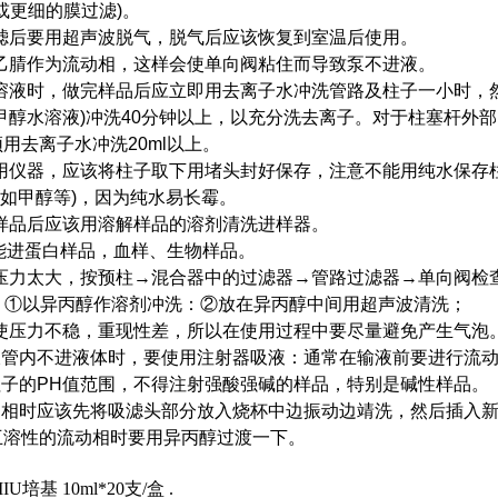
m或更细的膜过滤)。
过滤后要用超声波脱气，脱气后应该恢复到室温后使用。
纯乙腈作为流动相，这样会使单向阀粘住而导致泵不进液。
冲溶液时，做完样品后应立即用去离子水冲洗管路及柱子一小时，
甲醇水溶液)冲洗40分钟以上，以充分洗去离子。对于柱塞杆外
去离子水冲洗20ml以上。
不用仪器，应该将柱子取下用堵头封好保存，注意不能用纯水保存
如甲醇等)，因为纯水易长霉。
完样品后应该用溶解样品的溶剂清洗进样器。
不能进蛋白样品，血样、生物样品。
致压力太大，按预柱→混合器中的过滤器→管路过滤器→单向阀检
；①以异丙醇作溶剂冲洗：②放在异丙醇中间用超声波清洗；
致使压力不稳，重现性差，所以在使用过程中要尽量避免产生气泡
进液管内不进液体时，要使用注射器吸液：通常在输液前要进行流
柱子的PH值范围，不得注射强酸强碱的样品，特别是碱性样品。
流动相时应该先将吸滤头部分放入烧杯中边振动边靖洗，然后插入
互溶性的流动相时要用异丙醇过渡一下。
MIU培基
10ml*20支/盒
.