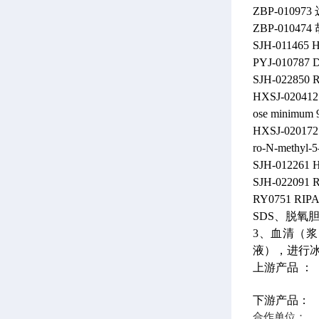
ZBP-010973
ZBP-010474
SJH-011465
H
PYJ-010787
SJH-022850
R
HXSJ-020412
ose minimum 9
HXSJ-020172
ro-N-methyl-5
SJH-012261
H
SJH-022091
R
RY0751
RI
SDS、脱氧
3、血清（浆
液），进行冰浴
上游产品 ：
下游产品：
合作单位：