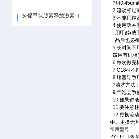
?用0.45u
2.流动相
兔促甲状腺素释放激素（TRH） ELISA检测试剂盒说明书
3.不能用
4.使用缓
用甲醇(或
品后也必须用
5.长时间
该用有机相(
6.每次做
7.C18柱
8.堵塞导
?清洗方法
9.气泡会
10.如果
11.要注意
12.更换
中。更换无
常用型号：
PYJ-011189