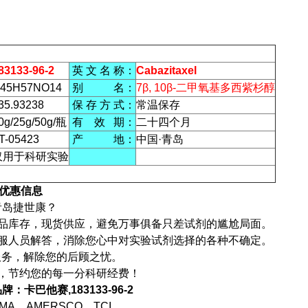
83133-96-2
英 文 名 称：
Cabazitaxel
45H57NO14
别 名：
7β, 10β-二甲氧基多西紫杉醇
35.93238
保 存 方 式：
常温保存
0g/25g/50g/瓶
有 效 期：
二十四个月
T-05423
产 地：
中国·青岛
仅用于科研实验
优惠信息
青岛捷世康？
产品库存，现货供应，避免万事俱备只差试剂的尴尬局面。
客服人员解答，消除您心中对实验试剂选择的各种不确定。
服务，解除您的后顾之忧。
利，节约您的每一分科研经费！
：卡巴他赛,183133-96-2
MA、AMERSCO、TCI