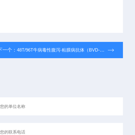
下一个：
48T/96T牛病毒性腹泻-粘膜病抗体（BVD-MD）elisa试剂盒