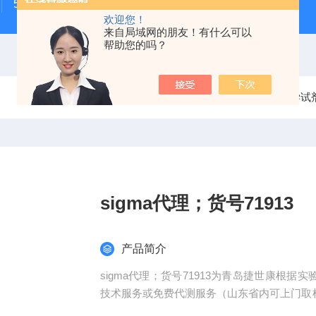
500次MTS细胞增殖与细胞毒性检测试剂盒
48t/96t国
欢迎您！
来自局域网的朋友！有什么可以
帮助您的吗？
当前位置：
首页
产品中心
化学试
sigma代理；货号71913
产品简介
sigma代理；货号71913为青岛捷世康根
技术服务或免费代测服务（山东省内可上门取样
优点。咨询订购。