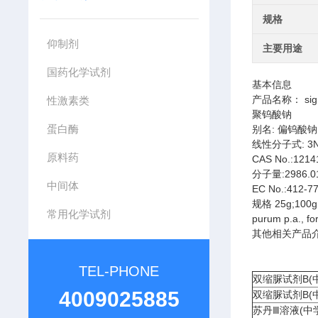
规格
仰制剂
主要用途
国药化学试剂
基本信息
产品名称： si
性激素类
聚钨酸钠
蛋白酶
别名: 偏钨酸钠,
线性分子式: 3Na
原料药
CAS No.:1214
分子量:2986.0
中间体
EC No.:412-7
规格 25g;100
常用化学试剂
purum p.a., fo
其他相关产品
TEL-PHONE
双缩脲试剂B(
4009025885
双缩脲试剂B(
苏丹Ⅲ溶液(中