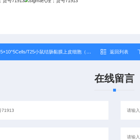
：
5×10^5Cells/T25小鼠结肠黏膜上皮细胞（原代永生化）
返回列表
在线留言