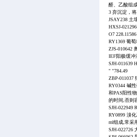
醛、乙酸组
3 弃沉淀，将
JSAY238
土
HXSJ-021296
O7
228.11586
RY1369
葡萄
ZJS-010642
IEF阳极缓冲液
SJH-011639
H
"
"784.49
ZBP-011037
RY0344
碱性
和PAS阳性
的时间,否则
SJH-022949
R
RY0899
溴化
ml组成,常采用
SJH-022726
SJH-066062