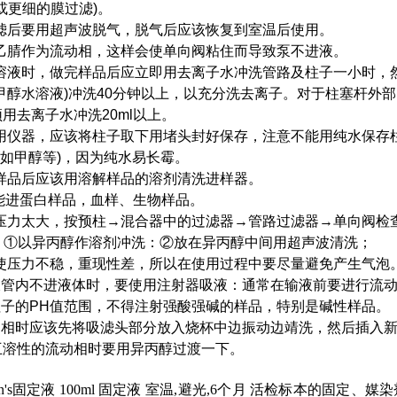
m或更细的膜过滤)。
过滤后要用超声波脱气，脱气后应该恢复到室温后使用。
纯乙腈作为流动相，这样会使单向阀粘住而导致泵不进液。
冲溶液时，做完样品后应立即用去离子水冲洗管路及柱子一小时，
甲醇水溶液)冲洗40分钟以上，以充分洗去离子。对于柱塞杆外
去离子水冲洗20ml以上。
不用仪器，应该将柱子取下用堵头封好保存，注意不能用纯水保存
如甲醇等)，因为纯水易长霉。
完样品后应该用溶解样品的溶剂清洗进样器。
不能进蛋白样品，血样、生物样品。
致压力太大，按预柱→混合器中的过滤器→管路过滤器→单向阀检
；①以异丙醇作溶剂冲洗：②放在异丙醇中间用超声波清洗；
致使压力不稳，重现性差，所以在使用过程中要尽量避免产生气泡
进液管内不进液体时，要使用注射器吸液：通常在输液前要进行流
柱子的PH值范围，不得注射强酸强碱的样品，特别是碱性样品。
流动相时应该先将吸滤头部分放入烧杯中边振动边靖洗，然后插入
互溶性的流动相时要用异丙醇过渡一下。
in's固定液
100ml
固定液
室温,避光,6个月
活检标本的固定、媒染