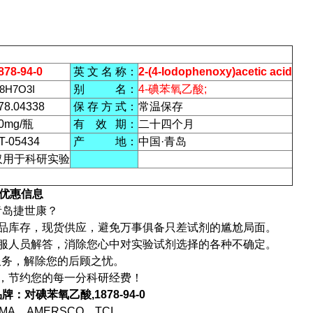
878-94-0
英 文 名 称：
2-(4-Iodophenoxy)acetic acid
8H7O3I
别 名：
4-碘苯氧乙酸;
78.04338
保 存 方 式：
常温保存
0mg/瓶
有 效 期：
二十四个月
T-05434
产 地：
中国·青岛
仅用于科研实验
优惠信息
青岛捷世康？
产品库存，现货供应，避免万事俱备只差试剂的尴尬局面。
客服人员解答，消除您心中对实验试剂选择的各种不确定。
服务，解除您的后顾之忧。
利，节约您的每一分科研经费！
：对碘苯氧乙酸,1878-94-0
MA、AMERSCO、TCI