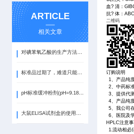
血? 清：GI
ARTICLE
抗? 体：AB
二维码
相关文章
对碘苯氧乙酸的生产方法和应用
标准品过期了，难道只能扔掉吗
订购说明
1、产品纯
2、中药标准
pH标准缓冲粉剂(pH=9.18)说明书
3、提供代
4、产品纯
5、我公司
大鼠ELISA试剂盒的使用注意事项
6、医院及
HPLC注意
1.流动相必