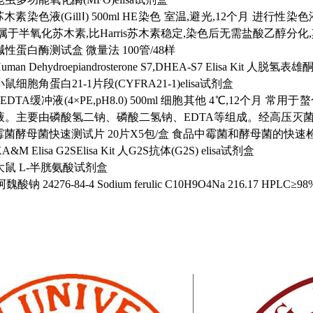
l苏木素染色液(GillⅠ)
500ml
HE染色
室温,避光,12个月
进行性染色
属于半氧化苏木素,比Harris苏木素稳定,染色后无需盐酸乙醇
碱性蛋白酶测试盒
微量法
100管/48样
uman Dehydroepiandrosterone S7,DHEA-S7 Elisa Kit
人脱氢表雄酮S7
小鼠细胞角蛋白21-1片段(CYFRA21-1)elisa试剂盒
-EDTA缓冲液(4×PE,pH8.0)
500ml
细胞其他
4℃,12个月
常用于螯合
液。主要由磷酸氢二钠、磷酸二氢钠、EDTA等组成。经高压灭
霉菌酵母菌快速测试片 20片X5包/盒
食品中霉菌和酵母菌的快速
A&M Elisa G2SElisa Kit
人G2S抗体(G2S) elisa试剂盒
大鼠 L-半胱氨酸试剂盒
阿魏酸钠
24276-84-4
Sodium ferulic
C10H9O4Na
216.17
HPLC≥98