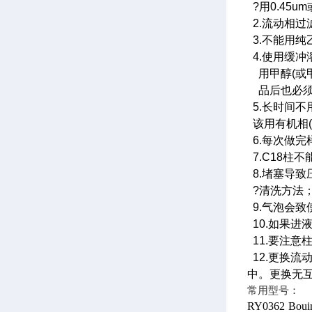
?用0.45u
2.流动相
3.不能用
4.使用缓
用甲醇(或
品后也必须用
5.长时间
该用有机相(
6.每次做
7.C18柱
8.堵塞导
?清洗方法
9.气泡会
10.如果
11.要注意
12.更换
中。更换无
常用型号：
RY0362
Bou