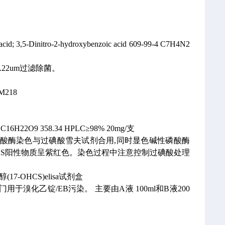
 acid; 3,5-Dinitro-2-hydroxybenzoic acid
609-99-4 C7H4N2
.22um过滤除菌。
-M218
C16H22O9
358.34
HPLC≥98% 20mg/支
酸酶染色与过碘酸雪夫试剂合用,同时显色碱性磷酸酶
AS阳性物质呈紫红色。染色过程中注意控制过碘酸处理
类固醇(17-OHCS)elisa试剂盒
专门用于溴化乙锭/EB污染。
主要由A液 100ml和B液200