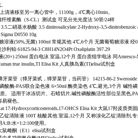
成。
上清液移至另一离心管中，11100g，4℃离心10min。
壤纤维素酶（S-CL）测试盒
可见分光光度法 50管/24样
3.5二硝基水杨酸
3.5 dinitrosalicylate 2-Hydroxy-3,5-dinitrobenzoic
Sigma D0550
10g
糖溶液(50%,无菌)
100ml
常规其他
4℃,6个月
无菌葡萄糖溶液
经0
奥沙利铂
61825-94-3 C8H14N2O4Pt Oxaliplatin
397.29
(20×)
250ml
蛋白电泳
室温,12个月 蛋白质组学电泳
同Amresco
uman true insulin,TI Elisa Kit
人真胰岛素(TI)elisa试剂盒
獐牙菜苷（獐牙菜甙，獐芽菜苷，当药苷） 14215-86-2
Sweroside
磷酸酶-PAS联合染色液
6×50ml
酶类染色
4℃,避光,3个月
碱性磷
物质。
适用于冰冻切片、石蜡切片,碱性磷酸酶活性部位呈黑色,P
容易褪色。
at 17-Hydroxycorticosteroids,17-OHCS Elisa Kit 大鼠17羟皮质
乙锭清除液
100T
核酸其他
室温,12个月 又称溴化乙锭清除剂,
A:B:水=1:2:100使用。
大鼠雌酮（E1）elisa试剂盒
昆虫多功能氧化酶(MFO)elisa试剂盒