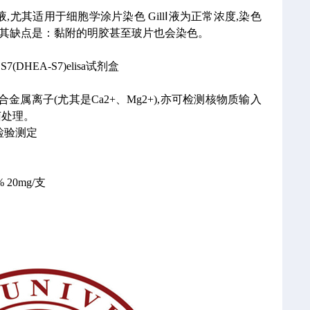
液,尤其适用于细胞学涂片染色
GillⅠ液为正常浓度,染色
分化,其缺点是：黏附的明胶甚至玻片也会染色。
(DHEA-S7)elisa试剂盒
金属离子(尤其是Ca2+、Mg2+),亦可检测核物质输入
菌处理。
检验测定
% 20mg/支