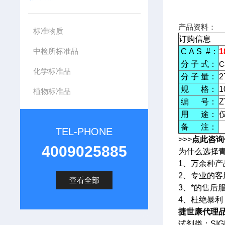
产品资料：
标准物质
订购信息
中检所标准品
C A S #：
1
分 子 式：
C
化学标准品
分 子 量：
2
规 格：
1
植物标准品
编 号：
Z
用 途：
备 注：
TEL-PHONE
>>>
点此咨询
4009025885
为什么选择
1、万余种
2、专业的
查看全部
3、*的售后
4、杜绝暴
捷世康代理品牌
试剂类：SIG