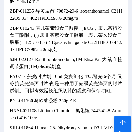
他
室温,12个月
ZBP-011235
异黄腐醇
70872-29-6
isoxanthohumol
C21H
22O5
354.402
HPLC≥98% 20mg/支
ZBP-010245
表儿茶素没食子酸酯（ECG，表儿茶精没
食子酸酯，(-)-表儿茶素没食子酸酯，表儿茶来没食子
酸酯） 1257-08-5
(-)-Epicatechin gallate
C22H18O10
442.
37
HPLC≥98% 20mg/支
SJH-022127
Rat thrombomodulin,TM Elisa Kit
大鼠血栓
调节蛋白(TM)elisa试剂盒
RY0717
荧光封片剂
10ml
免疫组化
4℃,避光,6个月
又
称抗荧光淬灭封片液,是一种用于减缓荧光淬灭的封片
试剂。
可以有效延长组织切片的观察和保存时间。
PYJ-011566
马玲薯浸粉
250g
AR
HXSJ-021108
Lithium Chloride 氯化锂
7447-41-8
Amre
sco 0416
100g
SJH-011864
Human 25-Dihydroxy vitamin D3,HVD3 Elis