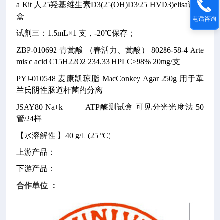
a Kit
人25羟基维生素D3(25(OH)D3/25 HVD3)elisa试剂
盒
电话咨询
试剂三：1.5mL×1 支，-20℃保存；
ZBP-010692
青蒿酸 （春活力、蒿酸）
80286-58-4
Arte
misic acid C15H22O2
234.33
HPLC≥98% 20mg/支
PYJ-010548
麦康凯琼脂
MacConkey Agar
250g
用于革
兰氏阴性肠道杆菌的分离
JSAY80 Na+k+ ——ATP酶测试盒
可见分光光度法
50
管/24样
【水溶解性 】40 g/L (25 ºC)
上游产品：
下游产品：
合作单位 ：