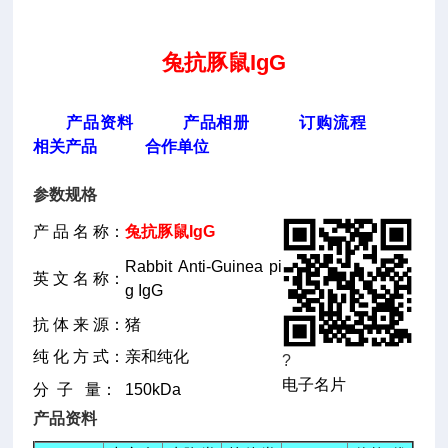
兔抗豚鼠IgG
产品资料
产品相册
订购流程
相关产品
合作单位
参数规格
产 品 名 称：
兔抗豚鼠IgG
Rabbit Anti-Guinea pi
英 文 名 称：
g IgG
抗 体 来 源：
猪
纯 化 方 式：
亲和纯化
?
电子名片
分 子 量：
150kDa
产品资料