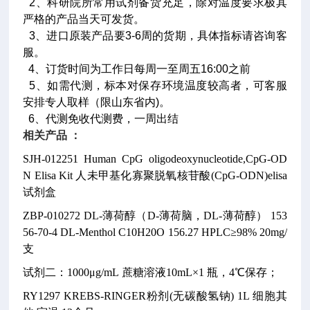
2、科研院所常用试剂备货充足，除对温度要求极其
严格的产品当天可发货。
3、进口原装产品要3-6周的货期，具体指标请咨询客
服。
4、订货时间为工作日每周一至周五16:00之前
5、如需代测，标本对保存环境温度较高者，可客服
安排专人取样（限山东省内)。
6、代测免收代测费，一周出结
相关产品 ：
SJH-012251
Human CpG oligodeoxynucleotide,CpG-OD
N Elisa Kit
人未甲基化寡聚脱氧核苷酸(CpG-ODN)elisa
试剂盒
ZBP-010272
DL-薄荷醇（D-薄荷脑，DL-薄荷醇） 153
56-70-4
DL-Menthol C10H20O
156.27
HPLC≥98% 20mg/
支
试剂二：1000μg/mL 蔗糖溶液10mL×1 瓶，4℃保存；
RY1297
KREBS-RINGER粉剂(无碳酸氢钠)
1L
细胞其