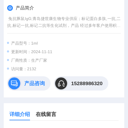
产品简介
​ 兔抗豚鼠IgG;青岛捷世康生物专业供应；标记蛋白多肽,一抗,二
抗,标记一抗,标记二抗等生化试剂，产品 经过多年客户使用积累
了良好的口碑。为答谢新老客户对我公司多年来的支持与信赖，
凡在我公司购买产品的客户均有积分赠送（同一单位可累计积
产品型号：1ml
分）兑换各类数码产品，购物券等礼品。
更新时间：2024-11-11
厂商性质：生产厂家
访问量：2132
产品咨询
15288986320
详细介绍
在线留言