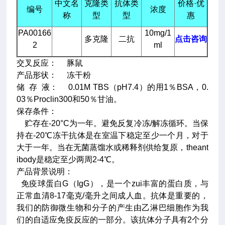
中文名
克隆类
抗体类
价格·优
编号
浓度
称
型
型
惠
PA00166
10mg/1
多克隆
二抗
点击咨询
2
ml
交叉反应： 豚鼠
产品形状： 冻干粉
储 存 液： 0.01M TBS（pH7.4）的用1％BSA，0.
03％Proclin300和50％甘油。
保存条件：
贮存在-20°C为一年。避免反复冷冻/解冻循环。当保
持在-20℃冻干抗体是在室温下稳定至少一个月，对于
大于一年。当在无菌蒸馏水或稀释剂供给复原，theant
ibody是稳定至少两周2-4℃。
产品背景说明：
免疫球蛋白G（IgG），是一个zui丰富的蛋白质，与
正常血清8-17毫克/毫升之间成人血。抗体是重要的，
我们的防御微生物和分子的产生由乙淋巴细胞作为我
们的自适应免疫反应的一部分。该抗体分子具有2个分