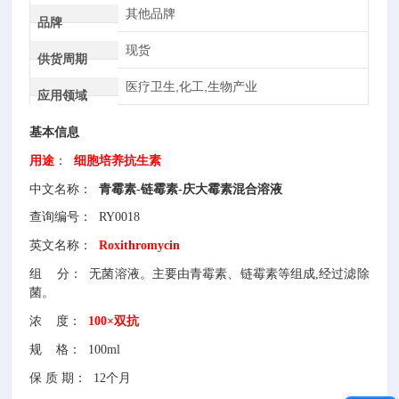
其他品牌
品牌
现货
供货周期
医疗卫生,化工,生物产业
应用领域
基本信息
用途
：
细胞培养抗生素
中文名称：
青霉素-链霉素-庆大霉素混合溶液
查询编号：
RY0018
英文名称：
Roxithromycin
组
分：
无菌溶液。主要由青霉素、链霉素等组成,经过滤除
菌。
浓
度：
100×双抗
规
格：
100ml
保
质
期：
12个月