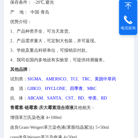
保存条件：
-20
℃,避光
产
地：
中国
·青岛
优势介绍：
电话咨询
1、
产品种类齐全、可当天发货。
2、
产品需求量大，可定制大包装，并可返现。
3、
学校及重点科研单位，可报销后付款。
4、
我司在国内多地设有实验室，可提供待测服务。
其他
品牌
：
试剂类：
SIGMA、AMERSCO、TCI、TRC、美国中草药
血 清：
GIBCO、HYCLONE、四季青、MRC
抗 体：
ABCAM、SANTA、CST、BD、华美、RD
青霉素-链霉素-庆大霉素混合溶液
其他相关：
增强革兰氏染色液
4×100ml
改良Gram-Weigert革兰染色液(苯胺结晶紫法)
5×50ml
conn改良Weigert革兰染色液
4×50ml