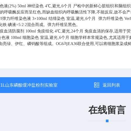
色液(2%)
50ml
神经染色
4℃,避光,6个月
尸检中的新鲜心脏组织和脑组织
中的呼吸酶反应而呈红色,而缺血组织内呼吸酶活性下降,不能反应,故不会
öeff弹力纤维染色液
3×100ml
结缔染色
室温,避光,6个月
弹力纤维染色
Ve
化铁:碘液=5:2:2混合而成。弹力纤维呈黑色。
疫血清防腐剂
100ml
免疫组化
4℃,避光,24个月
免疫血清的保存,适用于
6染色液
100ml
细胞染色
室温,避光,6个月
细胞学样本常规染色,尤其适用于
由亮绿、伊红、磷钨酸等组成。OG6与EA36联合使用,可以将细胞浆染
：
1L山东磷酸缓冲盐粉剂实验室
返回列表
在线留言