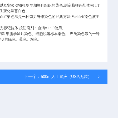
以及实验动物模型早期梗死组织的染色,测定脑梗死灶体积
TT
产生变化呈苍白色。
rhöeff染色法是一种弹力纤维染色的经典方法,Verhöeff染色液主
荧光标记抗体
按防腐剂：血清=1：9使用。
妇科细胞学涂片染色、细胞脱落标本染色。
巴氏染色液的一种
成鲜明的绿色、蓝色、粉色。
下一个：
500ml人工胃液（USP,无菌）