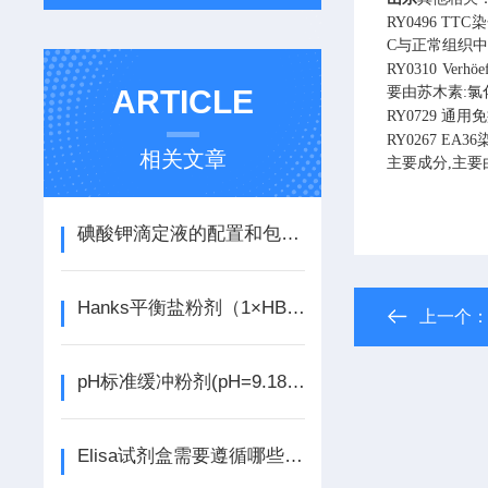
RY0496
TTC染
C与正常组织
RY0310
Verh
ARTICLE
要由苏木素:氯
RY0729
通用免
RY0267
EA3
相关文章
主要成分,主要
碘酸钾滴定液的配置和包装运输
Hanks平衡盐粉剂（1×HBSS,无酚红）说明书
上一个
pH标准缓冲粉剂(pH=9.18)说明书
Elisa试剂盒需要遵循哪些要素？