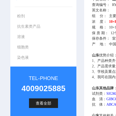
查询编号：
RY
英文名称：
粉剂
组
分：
主要由
浓
度：
10×
抗生素类产品
规
格：
10×
保
质
期：
12
溶液
保存条件：
室
产
地：
中
细胞类
山东
优势介绍
染色液
1、
产品种类齐
2、
产品需求量
3、
学校及重点
4、
我司在国内
TEL-PHONE
4009025885
山东其他
品牌
试剂类：
SIG
血 清：
GIB
查看全部
抗 体：
ABC
山东
其他相关