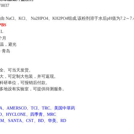
0037
 NaCl、KCl、 Na2HPO4、KH2PO4组成,该粉剂溶于水后pH值为7.2～7.
PBS
1L
个月
温，避光
国
·青岛
：
全、可当天发货。
大，可定制大包装，并可返现。
科研单位，可报销后付款。
多地设有实验室，可提供待测服务。
：
MA、AMERSCO、TCI、TRC、美国中草药
CO、HYCLONE、四季青、MRC
AM、SANTA、CST、BD、华美、RD
：