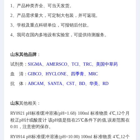
1、
产品种类齐全、可当天发货。
2、
产品需求量大，可定制大包装，并可返现。
3、
学校及重点科研单位，可报销后付款。
4、
我司在国内多地设有实验室，可提供待测服务。
山东其他
品牌
：
试剂类：
SIGMA、AMERSCO、TCI、TRC、美国中草药
血 清：
GIBCO、HYCLONE、四季青、MRC
抗 体：
ABCAM、SANTA、CST、BD、华美、RD
山东
其他相关：
RY0921
pH标准缓冲溶液(pH=1.68)
100ml
标准物质
4℃,12个月
校正pH计或酸度计
该pH值是指在25℃条件下的值,误差范围在
0.01，注意密闭保存。
RY0914
pH标准缓冲溶液(pH=10.00)
100ml
标准物质
4℃,12个