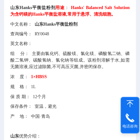
山东Hanks平衡盐粉剂
用途
：
Hanks' Balanced Salt Solution
为含钙镁的Hanks平衡盐溶液,常用于悬浮、清洗细胞。
中文名称：
山东Hanks平衡盐粉剂
查询编号：
RY0048
英文名称：
组
分：
主要由氯化钙、硫酸镁、氯化镁、磷酸氢二钠、磷
酸二氢钾、碳酸氢钠、氯化钠等组成。该粉剂溶解于水,如需
无菌溶液,应过滤除菌,不可高压灭菌,并密闭保存。
浓
度：
1×HBSS
规
格：
1L
保
质
期：
12个月
保存条件：
室温，避光
产
地：
中国
·青岛
电话咨询
山东
优势介绍：