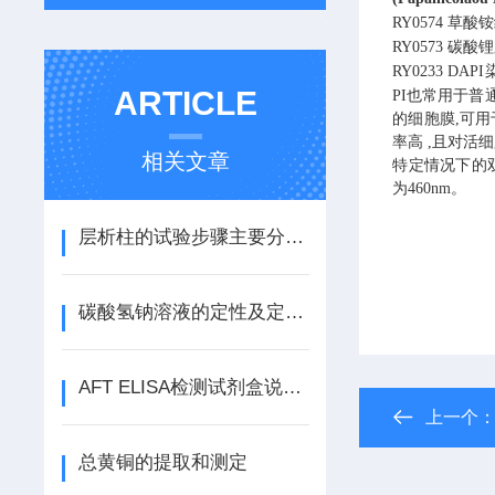
RY0574
草酸铵
RY0573
碳酸锂
RY0233
DAPI
ARTICLE
PI也常用于普
的细胞膜,可用
率高 ,且对活
相关文章
特定情况下的双链
为460nm。
层析柱的试验步骤主要分为五步
碳酸氢钠溶液的定性及定量分析过程
AFT ELISA检测试剂盒说明书
上一个
总黄铜的提取和测定