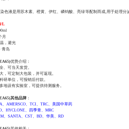
染色液是用苏木素、橙黄、伊红、磷钨酸、亮绿等配制而成,用于处理分泌
。
l/L
0ml
个月
温，避光
国
·青岛
 EA65)
优势介绍：
全、可当天发货。
大，可定制大包装，并可返现。
科研单位，可报销后付款。
多地设有实验室，可提供待测服务。
u EA65)其他
品牌
：
MA、AMERSCO、TCI、TRC、美国中草药
CO、HYCLONE、四季青、MRC
AM、SANTA、CST、BD、华美、RD
 EA65)
其他相关：