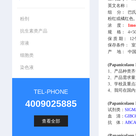
英文名称：
组
分：
巴氏
粉剂
粉红或橘红色
浓
度：
1mo
抗生素类产品
规
格：
4×50
保
质
期：
12
溶液
保存条件：
室
产
地：
中
细胞类
(Papanicolaou
染色液
1、
产品种类齐
2、
产品需求量
3、
学校及重点
4、
我司在国内
TEL-PHONE
4009025885
(Papanicolao
试剂类：
SIG
血 清：
GIB
查看全部
抗 体：
ABC
(Papanicolaou