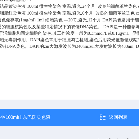
结晶紫染色液
100ml
微生物染色
室温,避光,24个月
改良的细菌革兰染色
胭脂红染色液
100ml
微生物染色
室温,避光,6个月
改良的细菌革兰染色
染色储存液(1mg/ml)
1ml
细胞染色
—20℃,避光,12个月
DAPI染色常用于
通的细胞核染色以及某些特定情况下的双链DNA染色。
DAPI是一种能够
于活细胞和固定细胞的染色,其工作浓度一般为0.3mmol/L或0.1ug/
细胞无毒副作用。DAPI染色常用于细胞凋亡检测,染色后用荧光显微镜观
DNA染色。DAPI的zui大激发波长为340nm,zui大发射波长为488nm, D
：
4×100ml山东巴氏染色液
返回列表