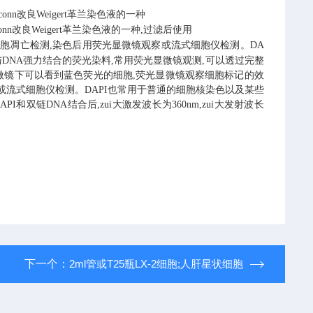
conn改良Weigert革兰染色液的一种
conn改良Weigert革兰染色液的一种,过滤后使用
细胞凋亡检测,染色后用荧光显微镜观察或流式细胞仪检测。DA
与DNA强力结合的荧光染料,常用荧光显微镜观测,可以透过完整
ml。显微镜下可以看到蓝色荧光的细胞,荧光显微镜观察细胞标记的效
察或流式细胞仪检测。DAPI也常用于普通的细胞核染色以及某些
API和双链DNA结合后,zui大激发波长为360nm,zui大发射波长
下一个：
2ml管或T25瓶LX-2细胞;人肝星状细胞