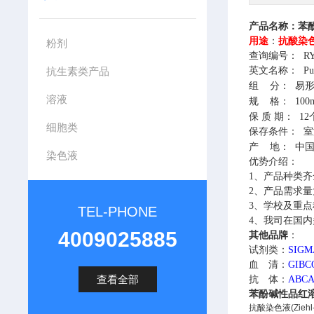
产品名称：
苯
用途
：
抗酸染
粉剂
查询编号：
RY
抗生素类产品
英文名称：
Puc
组
分：
易形
溶液
规
格：
100
保
质
期：
12
细胞类
保存条件：
室
产
地：
中
染色液
优势介绍：
1、
产品种类齐
2、
产品需求量
3、
学校及重点
TEL-PHONE
4、
我司在国内
4009025885
其他
品牌
：
试剂类：
SIG
血 清：
GIB
查看全部
抗 体：
ABC
苯酚碱性品红
抗酸染色液(Ziehl