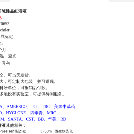
酚碱性品红溶液
色
0652
htler
成沉淀
ml
个月
温，避光
国
·青岛
全、可当天发货。
大，可定制大包装，并可返现。
科研单位，可报销后付款。
多地设有实验室，可提供待测服务。
MA、AMERSCO、TCI、TRC、美国中草药
CO、HYCLONE、四季青、MRC
AM、SANTA、CST、BD、华美、RD
溶液
其他相关：
-Neelsen热染法)
3×50ml
微生物染色