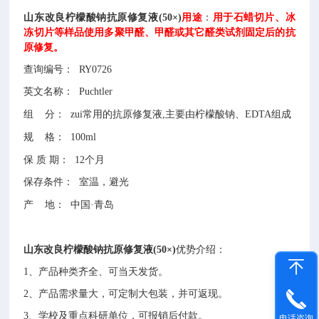
山东改良柠檬酸钠抗原修复液(50×)
用途
：
用于石蜡切片、冰
冻切片等样品使用多聚甲醛、甲醛或其它醛类试剂固定后的抗
原修复。
查询编号：
RY0726
英文名称：
Puchtler
组
分：
zui常用的抗原修复液,主要由柠檬酸钠、EDTA组成
规
格：
100ml
保
质
期：
12个月
保存条件：
室温，避光
产
地：
中国
·青岛
山东改良柠檬酸钠抗原修复液(50×)
优势介绍：
1、
产品种类齐全、可当天发货。
2、
产品需求量大，可定制大包装，并可返现。
3、
学校及重点科研单位，可报销后付款。
电话咨询