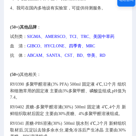
4、
我司在国内多地设有实验室，可提供待测服务。
(50×)其他
品牌
：
试剂类：
SIGMA、AMERSCO、TCI、TRC、美国中草药
血 清：
GIBCO、HYCLONE、四季青、MRC
抗 体：
ABCAM、SANTA、CST、BD、华美、RD
(50×)
其他相关：
RY0390
多聚甲醛溶液(3% PFA)
500ml
固定液
4℃,12个月
组织
和细胞常用的固定液
主要由3%多聚甲醛、磷酸盐组成,pH值为
7.4。
RY0402
蔗糖-多聚甲醛溶液(30%)
500ml
固定液
4℃,4个月
新
鲜组织取材后固定
主要由30%蔗糖、4%多聚甲醛溶液组成。
RY0341
蔗糖-PBS溶液(30%)
500ml
脱水剂
4℃,2个月
新鲜组织
取材后,沉淀以去除多余水分,避免冷冻后产生冰晶
主要由30%