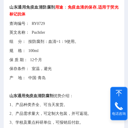
山东通用免疫血清防腐剂
用途
：
免疫血清的保存,适用于荧光
标记抗体
查询编号：
RY0729
英文名称：
Puchtler
组
分：
按防腐剂：血清=1：9使用。
规
格：
100ml
保
质
期：
12个月
保存条件：
室温，避光
产
地：
中国
·青岛
山东通用免疫血清防腐剂
优势介绍：
1、
产品种类齐全、可当天发货。
2、
产品需求量大，可定制大包装，并可返现。
电话咨询
3、
学校及重点科研单位，可报销后付款。