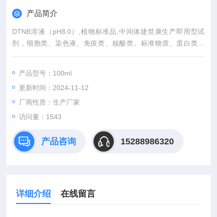
产品简介
DTNB溶液（pH8.0）,植物标准品,中间体捷世康生产即用型试
剂，细胞类、染色液、免疫类、核酸类、标准物质、蛋白类。
如：G418溶液等、Schiff试剂、吉姆萨染色液等、通用封片剂
等、DNA Loading Buffer、TAE、TBE等、BSA、PH校正缓冲液
产品型号：100ml
等、SDS-PAGE蛋白加用缓冲液等产品需求量大，也可定制大包
更新时间：2024-11-12
装。
厂商性质：生产厂家
访问量：1543
产品咨询
15288986320
详细介绍
在线留言