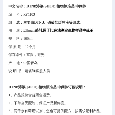
中文名称：
DTNB溶液(pH8.0),植物标准品,中间体
编
号：RY1103
组 成：主要由DTNB、磷酸盐缓冲液等组成。
用 途
：
Ellman试剂,用于比色法测定生物样品中巯基
规
格：100ml
保
质
期：12个月
保存条件：室温，避光
产
地：中国青岛
说 明 书：请咨询客服人员
DTNB溶液(pH8.0),植物标准品,中间体
订购说明：
1、
产品报价含普票含运费。
2、下单当天配制，保证产品新鲜度。
3、两千余种即用试剂，您也可提供配方，按需求配制产品。