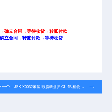
→确立合同→等待收货
→转账付款
确立合同→
转账付款→
等待收货
下一个：
JSK-X0032苯基-琼脂糖凝胶 CL-4B,植物标准品,溶液