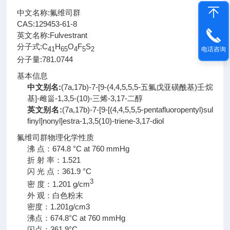
中文名称:氟维司群
CAS:
129453-61-8
英文名称:
Fulvestrant
分子式:
C
H
O
F
S
41
65
4
5
2
电话咨询
分子量:
781.0744
基本信息
中文别名:
(7a,17b)-7-[9-(4,4,5,5,5-五氟戊亚磺酰基)壬烷
基]-雌甾-1,3,5-(10)-三烯-3,17-二醇
英文别名:
(7a,17b)-7-[9-[(4,4,5,5,5-pentafluoropentyl)sul
finyl]nonyl]estra-1,3,5(10)-triene-3,17-diol
氟维司群物理化学性质
沸 点：674.8 °C at 760 mmHg
折 射 率：1.521
闪 光 点：361.9 °C
3
密 度：1.201 g/cm
外 观：白色粉末
密度：1.201g/cm3
沸点：674.8°C at 760 mmHg
闪点：361.9°C