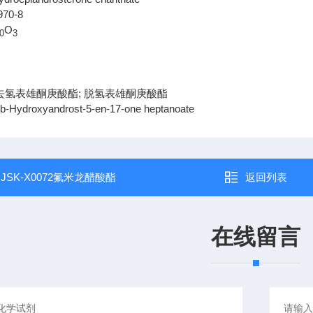
970-8
O
0
3
9
去氢表雄酮庚酸酯; 脱氢表雄酮庚酸酯
b-Hydroxyandrost-5-en-17-one heptanoate
：
JSK-X0072氟米龙醋酸酯
返回列表
在线留言