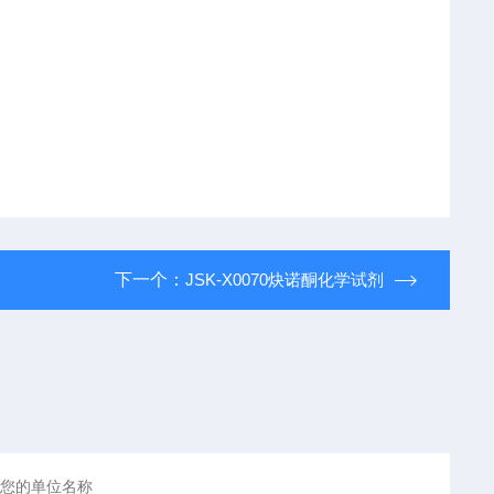
下一个：
JSK-X0070炔诺酮化学试剂