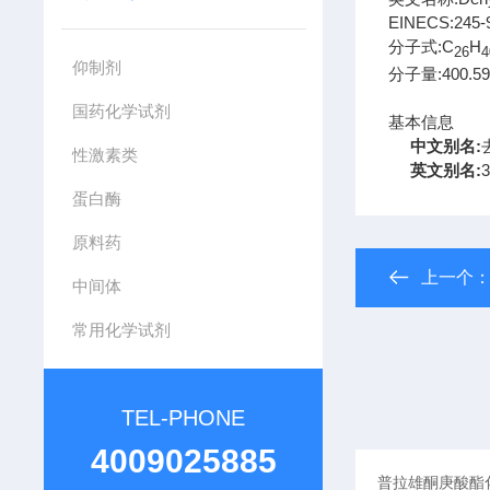
EINECS:
245-
分子式:
C
H
26
4
仰制剂
分子量:
400.5
国药化学试剂
基本信息
中文别名:
性激素类
英文别名:
3
蛋白酶
原料药
上一个
中间体
常用化学试剂
TEL-PHONE
4009025885