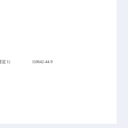
，淫羊藿定 I）
110642-44-9