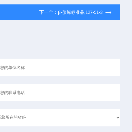
下一个：
β-蒎烯标准品,127-91-3