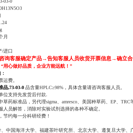
73-03-0
0H13N5O3
询
1.24
g
个月
产
/进口
咨询客服确定产品→告知客服人员收货开票信息→确立合
“用心做好品质，企业方能远航！”
知：
票运费。
,73-03-0
品含量HPLC≥98%
，具体含量请咨询客服人员
。
单位支持先发货后付款
.
种中草药标准品，
另代理
sigma、amresco、美国种草药、EP、T
服人员解答，消除对实验试剂选择的各种不确定。
，节约每一分科研经费！
学、中国海洋大学、福建茶叶研究所、北京大学、遵复旦大学、