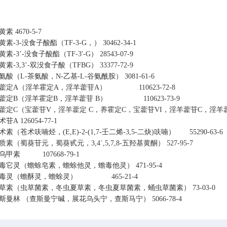
黄素
4670-5-7
黄素-3-没食子酸酯（TF-3-G，）
30462-34-1
黄素-3’-没食子酸酯（TF-3'-G）
28543-07-9
黄素-3,3’-双没食子酸（TFBG）
33377-72-9
氨酸（L-茶氨酸，N-乙基-L-谷氨酰胺）
3081-61-6
朝藿定A（淫羊霍定A，淫羊藿苷A）
110623-72-8
朝藿定B（淫羊霍定B，淫羊藿苷 B）
110623-73-9
藿定C（宝藿苷V，淫羊藿定 C，养霍定C，宝藿苷VI，淫羊藿苷C
术苷A
126054-77-1
术素（苍术呋喃烃，(E,E)-2-(1,7-壬二烯-3,5-二炔)呋喃） 55290-63-6
质素（蜀葵苷元，蜀葵甙元，3,4´,5,7,8-五羟基黄酮）
527-95-7
草乌甲素
107668-79-1
毒它灵（蟾蜍皂素，蟾蜍他灵，蟾毒他灵）
471-95-4
蟾毒灵（蟾酥灵，蟾蜍灵）
465-21-4
草素（虫草菌素，冬虫夏草素，冬虫夏草菌素，蛹虫草菌素）
73-03-0
斯曼林 （查斯曼宁碱，展花乌头宁，查斯马宁）
5066-78-4