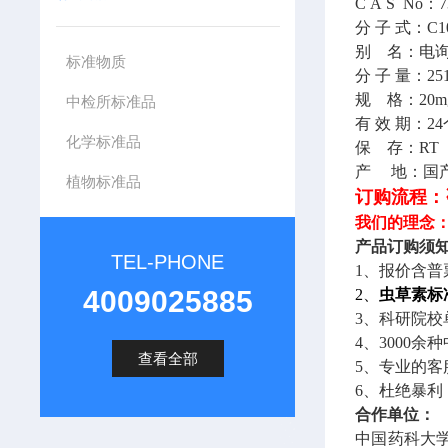
C
A
S
No
：
分
子
式：
C1
别 名：电
标准物质
分
子
量
：
25
规
格：
20
m
中检所标准品
有
效
期：
24
化学标准品
保
存：
RT
产
地：
国
植物标准品
订购流程：
我们的理念：
产品
订购须
TEL-PHONE
1、报价含普
4009025885
2、
虫草素标准品
3、
科研院校
4、
3000余
查看全部
5
、专业的客
6
、杜绝暴利
合作单位：
中国药科大