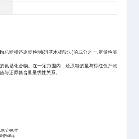
剂是植物总糖和还原糖检测(硝基水杨酸法)的成分之一,定量检测
色的氨基化合物。在一定范围内，还原糖的量与棕红色产物
度值与还原糖含量呈线性关系。
100
管
/96
样
50
管
/48
样