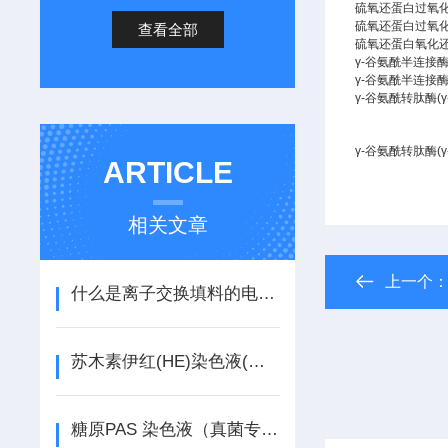
硫氧还蛋白过氧
硫氧还蛋白过氧
查看全部
硫氧还蛋白氧化
γ-
谷氨酰半连接
γ-
谷氨酰半连接
γ-
谷氨酰转肽酶
(
γ-
谷氨酰转肽酶
(
ARTICLE
相关文章
上一个
什么是离子交换填料的电荷基团
苏木素伊红(HE)染色液(水溶)说明书
糖原PAS 染色液（真菌专用）说明书