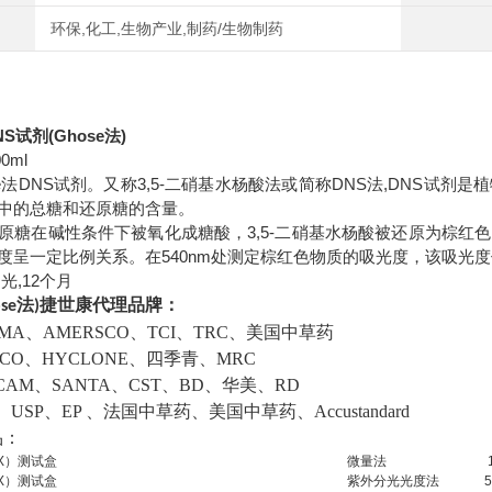
环保,化工,生物产业,制药/生物制药
NS试剂(Ghose法)
00ml
se法DNS试剂。又称3,5-二硝基水杨酸法或简称DNS法,DNS试
中的总糖和还原糖的含量。
原糖在碱性条件下被氧化成糖酸，3,5-二硝基水杨酸被还原为棕红
度呈一定比例关系。在540nm处测定棕红色物质的吸光度，该吸光
光,12个月
se法)
捷世康代理品牌：
MA、AMERSCO、TCI、TRC、美国中草药
CO、HYCLONE、四季青、MRC
AM、SANTA、CST、BD、华美、RD
USP、EP 、法国中草药、美国中草药、Accustandard
品：
X
）测试盒
微量法
X
）测试盒
紫外分光光度法