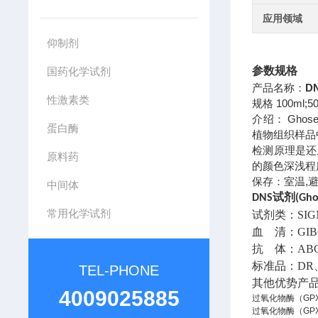
应用领域
仰制剂
国药化学试剂
参数规格
产品名称：
D
性激素类
规格 100ml;5
介绍： Gho
蛋白酶
植物组织样品
检测原理是还
原料药
的颜色深浅程
保存：室温,避
中间体
DNS试剂(Gho
常用化学试剂
试剂类：SIG
血 清：GIB
抗 体：ABC
标准品：DR、
TEL-PHONE
其他优势产
4009025885
过氧化物酶（
GP
过氧化物酶（
GP