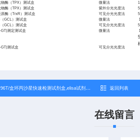
化物酶（
TPX
）测试盒
微量法
化物酶（
TPX
）测试盒
紫外分光光度法
还原酶（
TrxR
）测试盒
可见分光光度法
酶（
GCL
）测试盒
微量法
酶（
GCL
）测试盒
可见分光光度法
γ-GT)
测定测试盒
微量法
γ-GT)
测试盒
可见分光光度法
：
96T/盒环丙沙星快速检测试剂盒,elisa试剂盒,代测
返回列表
在线留言