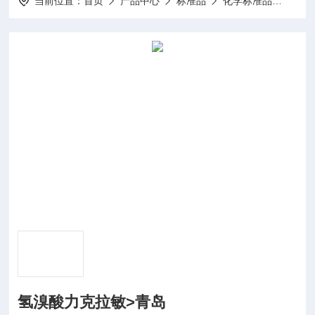
当前位置：
首页
产品中心
标准品
化学标准品
50m
氢溴酸力克拉敏>青岛