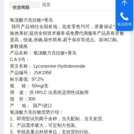
现货
供货周期
氢溴酸力克拉敏>青岛
电话咨询
我司产品销往全国各地，批发零售均可，质量保证*、实
验效果好,提供全程技术服务或免费代测服务产品具有灵敏
度高，快速,准确,操作简单,易于保存等优点。咨询订购。
参数规格
产品名称： 氢溴酸力克拉敏>青岛
C A S号：
英文名称： Lycoramine Hydrobromide
产品编号： JSK1956
标示量值: 97.2%
规 格： 50mg/支
用 途： 供 HPLC 法系统适用性试验用
报 价：300
产 地： 国产/进口
氢溴酸力克拉敏优势介绍：
1、即用型试剂两千余种，当天配制，当天发货。
2、产品需求量大，可定制大包装。
3、学校及重点科研单位，支持货到付款。