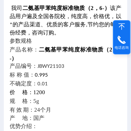
二氨基甲苯纯度标准物质（2，6-）
我司
该产
品用户遍及全国各院校，纯度高，价格优，以
*的产品渠道、优质的客户服务,节约您的每一
份经费，咨询订购。
参数规格
电话咨询
二氨基甲苯纯度标准物质（2，6
产品名称：
-）
产品编号：JBWY21103
标 称 值
：
0.995
不确定度
：0.01
1200
价
格：
5g
规
格：
24个月
有
效
期：
产
地：国产
优势介绍：