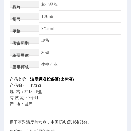
其他品牌
品牌
T2656
货号
2*15ml
规格
现货
供货周期
科研
主要用途
生物产业
应用领域
产品名称：
浊度标准贮备液(比色液)
产品编号：
T2656
规
格：2*15ml/
盒
有
效
期：
3个月
产
地：国产
用于溶澄清度的检查，中国药典缓冲液部分。