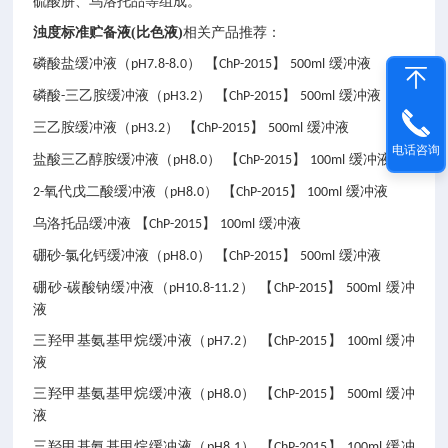
硫酸肼、乌洛托品等组成。
浊度标准贮备液(比色液)
相关产品推荐：
磷酸盐缓冲液（
） 【
】
缓冲液
pH7.8-8.0
ChP-2015
500ml
磷酸
三乙胺缓冲液（
） 【
】
缓冲液
-
pH3.2
ChP-2015
500ml
三乙胺缓冲液（
） 【
】
缓冲液
pH3.2
ChP-2015
500ml
电话咨询
盐酸三乙醇胺缓冲液（
） 【
】
缓冲液
pH8.0
ChP-2015
100ml
氧代戊二酸缓冲液（
） 【
】
缓冲液
2-
pH8.0
ChP-2015
100ml
乌洛托品缓冲液
【
】
缓冲液
ChP-2015
100ml
硼砂
氯化钙缓冲液（
） 【
】
缓冲液
-
pH8.0
ChP-2015
500ml
硼砂
碳酸钠缓冲液（
） 【
】
缓冲
-
pH10.8-11.2
ChP-2015
500ml
液
三羟甲基氨基甲烷缓冲液（
） 【
】
缓冲
pH7.2
ChP-2015
100ml
液
三羟甲基氨基甲烷缓冲液（
） 【
】
缓冲
pH8.0
ChP-2015
500ml
液
三羟甲基氨基甲烷缓冲液（
） 【
】
缓冲
pH8.1
ChP-2015
100ml