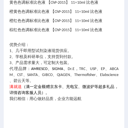
黄色色调标准比色液
【
】
×
比色液
ChP-2015
11
10ml
橙黄色色调标准比色液
【
】
×
比色液
ChP-2015
11
10ml
橙红色色调标准比色液
【
】
×
比色液
ChP-2015
11
10ml
棕红色色调标准比色液
【
】
×
比色液
ChP-2015
11
10ml
优势介绍：
1、几千即用型试剂染液现货供应。
2、学校及科研单位，支持货到付款。
3、产品需求量大，可定制大包装。
代理品牌：
AMRESCO、SIGMA、
Dr.E，TRC、USP、EP、ABCA
M、CST、SANTA、GIBCO、QIAGEN、Thermofisher、Elabscience
、碧云天等。
满就送
（满一定金额赠京东卡、充电宝、微波炉等超多礼品，
详情咨询客服人员）。
我们相信：用心做好品质，企业方能远航