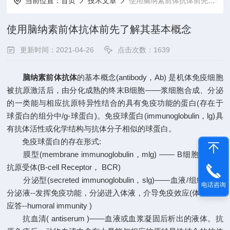
当前位置：
首页
技术文章
使用脑纳素前体抗体前先了解其基本概念
使用脑纳素前体抗体前先了解其基本概念
更新时间：2021-04-26
点击次数：1639
脑纳素前体抗体
的基本概念(antibody，Ab) 是机体免疫细胞
被抗原激活后，由分化成熟的终末B细胞——浆细胞合成、分泌
的一类能与相应抗原特异性结合的具有免疫功能的蛋白(存在于
球蛋白的组分中/g-球蛋白)。免疫球蛋白(immunoglobulin，lg)具
有抗体活性或化学结构与抗体分子相似的球蛋白。
免疫球蛋白的存在形式:
膜型(membrane immunoglobulin，mlg) —— B细胞膜上的
抗原受体(B-cell Receptor， BCR)
分泌型(secreted immunoglobulin，slg)——血液/组织液/外
电话咨询
分泌液--发挥免疫功能，分泌进入体液，介导免疫效应(体液免疫
应答--humoral immunity )
抗血清( antiserum )——血液或血浆凝固后析出的液体。抗