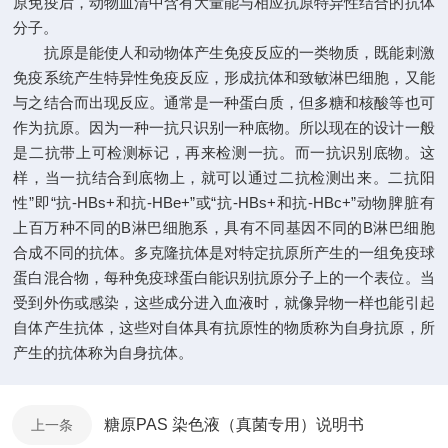
原免疫后，动物血清中含有大量能与相应抗原特异性结合的抗体
分子。
抗原是能使人和动物体产生免疫反应的一类物质，既能刺激
免疫系统产生特异性免疫反应，形成抗体和致敏淋巴细胞，又能
与之结合而出现反应。通常是一种蛋白质，但多糖和核酸等也可
作为抗原。因为一种一抗只识别一种底物。所以现在的设计一般
是二抗带上可检测标记，再来检测一抗。而一抗识别底物。这
样，当一抗结合到底物上，就可以通过二抗检测出来。二抗阳
性”即“抗-HBs+和抗-HBe+”或“抗-HBs+和抗-HBc+”动物脾脏有
上百万种不同的B淋巴细胞系，具有不同基因不同的B淋巴细胞
合成不同的抗体。多克隆抗体是对特定抗原所产生的一组免疫球
蛋白混合物，每种免疫球蛋白能识别抗原分子上的一个表位。当
受到外伤或感染，这些成分进入血液时，就像异物一样也能引起
自体产生抗体，这些对自体具有抗原性的物质称为自身抗原，所
产生的抗体称为自身抗体。
糖原PAS 染色液（真菌专用）说明书
上一条