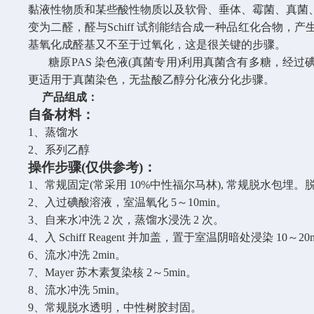
黏液性物质和某些酸性物质以及软骨、垂体、霉菌、真菌、
变为二醛，醛与Schiff 试剂能结合成一种品红化合
基氧化成醛基又不至于过氧化，这是很关键的步骤。
糖原
PAS 染色液(真菌专用)利用真菌含有多糖，经过
更适用于真菌染色，无盐酸乙醇分化液分化步骤。
产品组成：
自备材料：
1
、蒸馏水
2
、系列乙醇
操作步骤
(
仅供参考
)
：
1
、常规固定
(
常采用
10%
中性福尔马林
),
常规脱水包埋。
2
、入过碘酸溶液，室温氧化
5
～
10min
。
3
、自来水冲洗
2
次，蒸馏水浸洗
2
次。
4
、入
Schiff Reagent
并加盖，置于室温阴暗处浸染
10
～
20
6
、流水冲洗
2min
。
7
、
Mayer
苏木素复染核
2
～
5min
。
8
、流水冲洗
5min
。
9
、常规脱水透明，中性树胶封固。