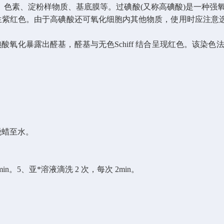
色素、淀粉样物质、基底膜等。过碘酸(又称高碘酸)是一种强氧
物，产生紫红色。由于高碘酸还可氧化细胞内其他物质，使用时应注
碘酸氧化暴露出醛基，醛基与无色Schiff 结合呈现红色。该染色
脱蜡至水。
min
。
5
、亚*溶液滴洗
2
次，每次
2min
。