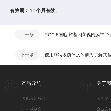
有效期：
12
个月有效。
上一条
RGC-5细胞;转基因鼠视网膜神
下一条
使用脑纳素前体抗体前先了解其
产品导航
关于
厌氧培养系列
公司简
elisa试剂盒
企业文