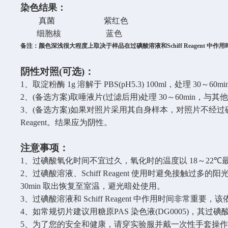
染色结果：
真菌 紫红色
细胞核 蓝色
备注：颜色深浅很大程度上取决于样品在过碘酸溶液和
Schiff Reagent
中作用
阴性对照
(
可选
)
：
1
、取淀粉酶
1g
溶解于
PBS(pH5.3) 100ml
，处理
30
～
60mi
2
、
(
备选方案
)
取唾液片
(
过滤后用
)
处理
30
～
60min
，与其
3
、
(
备选方案
)
如果对照片采用其自身样本，对照片不经过
Reagent
。结果应为阴性。
注意事项：
1
、过碘酸氧化时间不宜过久，氧化时的温度以
18
～
22℃
2
、过碘酸溶液、
Schiff Reagent
使用时避免接触过多的阳
30min
取出恢复至室温，避光暗处使用。
3
、过碘酸溶液和
Schiff Reagent
中作用时间非常重要，该
4
、如常规切片建议用糖原
PAS
染色液
(DG0005)
，其过碘
5
、为了您的安全和健康，请穿实验服并戴一次性手套操