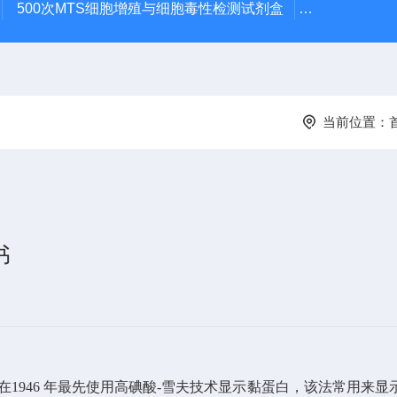
500次MTS细胞增殖与细胞毒性检测试剂盒
48t/96t国
当前位置：
书
nus 在1946 年最先使用高碘酸-雪夫技术显示黏蛋白，该法常