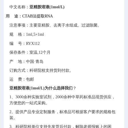
中文名称：
亚精胺溶液(1mol/L)
用
途：CTAB法提取RNA
注意事项：主要亚精胺、去离子水组成。过滤除菌。
规
格：
1ml,5×1ml
编
号：
RYX112
保存条件：室温,12个月
产
地：中国
·青岛
订购方式：科研院校支持货到付款。
运 费：包邮
亚精胺溶液(1mol/L)
为什么选择
我们
？
1
、3000余种
实验室试剂
，2000余种
中草药
标准品现货供应，
方便您的一站式采购。
2
、提供产品专业定制服务，标准品可根据客户要求的规格包
装。
3
、科研院校单位支持先发货后付款，解除老师报账上的困