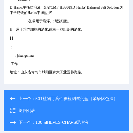
D-Hanks平衡盐溶液 又称CMF-HBSS或D-Hanks' Balanced Salt Solution,为
不含钙镁的Hanks平衡盐 溶
液,常用于悬浮、清洗细胞。
H 用于培养细胞的消化,或者一些组织的消化。
H
：
：jskangchina
工作
地址：山东省青岛市城阳区青大工业园韩海路。
上一个：
50T植物可溶性糖检测试剂盒（苯酚比色法）
返回列表
下一个：
100mlHEPES-CHAPS缓冲液