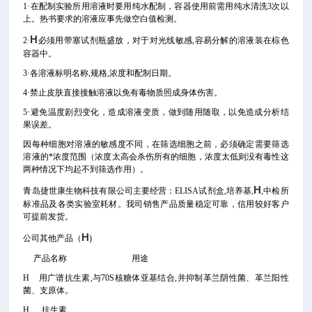
1·在配制实验所用溶液时要用纯水配制，容器使用前需用纯水清洗3次以
上。热书要求的溶液应事先做空白值检测。
H
2·
必须用带塞试剂瓶盛放，对于对光线敏感,容易分解的溶液装在棕色
容器中。
3·各溶液标明名称,规格,浓度和配制日期。
4·禁止皮肤直接接触溶液以免有毒物质照成身体伤害。
5·避免温度剧烈变化，造成溶液变质，做到随用随取，以免造成分析结
果误差。
因每种细胞对溶液的敏感度不同，在筛选细胞之前，必须确定需要筛选
溶液的*浓度范围（浓度太高会杀伤所有的细胞，浓度太低则没有毒性这
两种情况下均起不到筛选作用）。
H
青岛捷世康生物科技有限公司主要经营：ELISA试剂盒,培养基,
,中检所
标准品及各类实验室耗材。我司销售产品质量稳定可靠，信用较好客户
可提前发货。
H
公司其他产品（
)
产品名称 用途
H 用广谱抗生素,与70S核糖体亚基结合,并抑制革兰阴性菌、革兰阳性
菌、支原体。
H 抗生素。