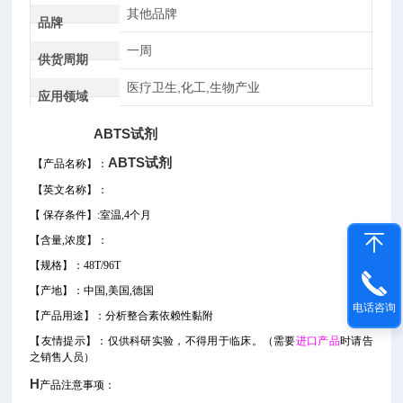
其他品牌
品牌
一周
供货周期
医疗卫生,化工,生物产业
应用领域
ABTS试剂
ABTS试剂
【产品名称】：
【
英文名称
】
：
【
保存条件】
:室温,4个月
【
含量
,
浓度
】：
【
规格
】
：48T
/96T
【产地】：
中国
,美国,德国
电话咨询
【产品用途】
：分析整合素依赖性黏附
【
友情提示
】：仅供科研实验，不得用于临床。
（需要
进口产品
时请告
之销售人员）
H
产品注意事项：