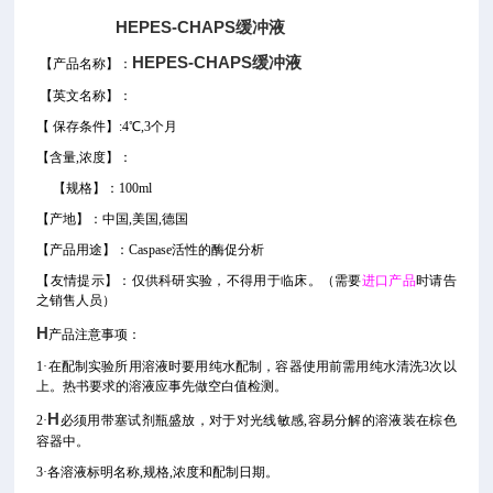
HEPES-CHAPS缓冲液
HEPES-CHAPS缓冲液
【产品名称】：
【
英文名称
】
：
【
保存条件】
:4℃,3个月
【
含量
,
浓度
】：
【
规格
】
：100ml
【产地】：
中国
,美国,德国
【产品用途】
：Caspase活性的酶促分析
【
友情提示
】：仅供科研实验，不得用于临床。
（需要
进口产品
时请告
之销售人员）
H
产品注意事项：
1·在配制实验所用溶液时要用纯水配制，容器使用前需用纯水清洗3次以
上。热书要求的溶液应事先做空白值检测。
H
2·
必须用带塞试剂瓶盛放，对于对光线敏感,容易分解的溶液装在棕色
容器中。
3·各溶液标明名称,规格,浓度和配制日期。