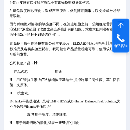
4·禁止皮肤直接接触溶液以免有毒物质照成身体伤害。
5·避免温度剧烈变化，造成溶液变质，做到随用随取，以免造成分析结
果误差。
因每种细胞对溶液的敏感度不同，在筛选细胞之前，必须确定需要筛选
溶液的*浓度范围（浓度太高会杀伤所有的细胞，浓度太低则没有毒性这
两种情况下均起不到筛选作用）。
H
青岛捷世康生物科技有限公司主要经营：ELISA试剂盒,培养基,
,中检所
电话咨询
标准品及各类实验室耗材。我司销售产品质量稳定可靠，信用较好客户
可提前发货。
H
公司其他产品（
)
产品名称 用途
H 用广谱抗生素,与70S核糖体亚基结合,并抑制革兰阴性菌、革兰阳性
菌、支原体。
H 抗生素。
D-Hanks平衡盐溶液 又称CMF-HBSS或D-Hanks' Balanced Salt Solution,为
不含钙镁的Hanks平衡盐 溶
液,常用于悬浮、清洗细胞。
H 用于培养细胞的消化,或者一些组织的消化。