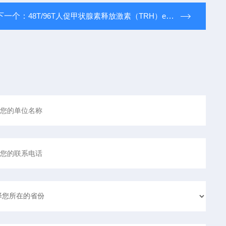
下一个：
48T/96T人促甲状腺素释放激素（TRH）elisa试剂盒_说明书