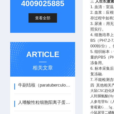
三
人生长激素释
4009025885
1. 血清：室
2. 血浆：应
查看全部
存过程中如有
3. 尿液：
照实行。
4. 细胞培
BS（PH7.
000转/分
5. 组织标
ARTICLE
量的PBS（P
冻备用。
相关文章
6. 标本采
复冻融.
7. 不能检测
牛副结核（paratuberculosis） ELISA试剂盒说明书
四 其他相关
大鼠CXC趋化因
人羟脯氨酸(Hy
人参皂苷Rc
人嗜酸性粒细胞阳离子蛋白（ECP） ELISA检测试剂盒说明书
青霉素G
.
.
5g
小鼠尿苷二磷酸