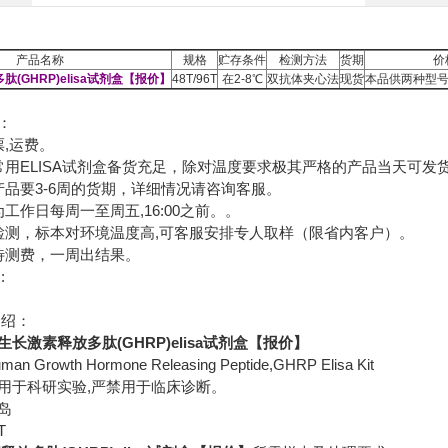
产品名称
规格
贮存条件
检测方法
货期
价
(GHRP)elisa试剂盒【报价】
48T/96T
在2-8℃
双抗体夹心法
现货
本品供两种型号
：
票,运费。
常用ELISA试剂盒备货充足，除对温度要求极其严格的产品当天可发
产品要3-6周的货期，详细情况请咨询客服。
工作日每周一至周五,16:00之前。。
检测，标本对环境温度高,可客服安排专人取样（限省内客户）。
待测费，一周出结果。
:
介绍：
生长激素释放多肽(GHRP)elisa试剂盒【报价】
Growth Hormone Releasing Peptide,GHRP Elisa Kit
用于科研实验,严禁用于临床诊断。
岛
T