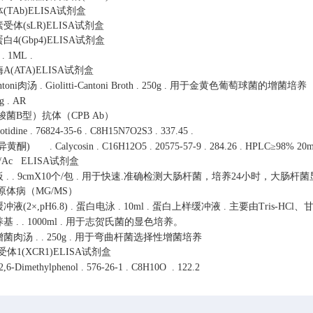
TAb)ELISA试剂盒
体(sLR)ELISA试剂盒
4(Gbp4)ELISA试剂盒
.
1ML
.
(ATA)ELISA试剂盒
antoni肉汤
.
Giolitti-Cantoni Broth
.
250g
.
用于金黄色葡萄球菌的增菌培养（
g
.
AR
梭菌B型）抗体（CPB Ab）
otidine
.
76824-35-6
.
C8H15N7O2S3
.
337.45
.
毛异黄酮)
.
Calycosin
.
C16H12O5
.
20575-57-9
.
284.26
.
HPLC≥98% 20
b/Ac ELISA试剂盒
板
.
.
9cmX10个/包
.
用于快速.准确检测大肠杆菌，培养24小时，大肠杆菌
原体病（MG/MS）
冲液(2×,pH6.8)
.
蛋白电泳
.
10ml
.
蛋白上样缓冲液
.
主要由Tris-HC
养基
.
.
1000ml
.
用于志贺氏菌的显色培养。
增菌肉汤
.
.
250g
.
用于弯曲杆菌选择性增菌培养
体1(XCR1)ELISA试剂盒
2,6-Dimethylphenol
.
576-26-1
.
C8H10O
.
122.2