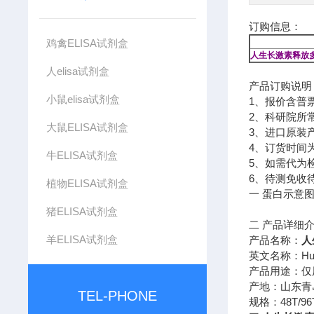
订购信息：
鸡禽ELISA试剂盒
人生长激素释放多肽
人elisa试剂盒
产品订购说明
小鼠elisa试剂盒
1、报价含普
2、科研院所
大鼠ELISA试剂盒
3、进口原装
4、订货时间为
牛ELISA试剂盒
5、如需代为
6、待测免收
植物ELISA试剂盒
一 蛋白示意图
猪ELISA试剂盒
二 产品详细
羊ELISA试剂盒
产品名称：
人
英文名称：Human 
产品用途：仅
产地：山东青
TEL-PHONE
规格：48T/96