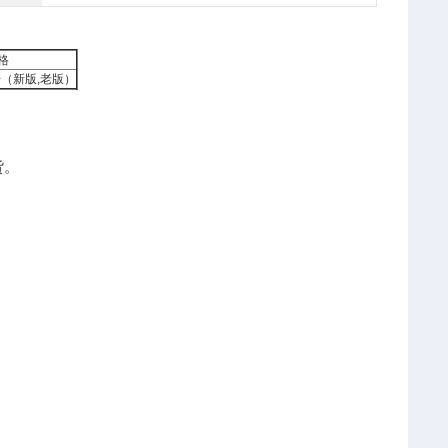
格
（新版,老版）
货。