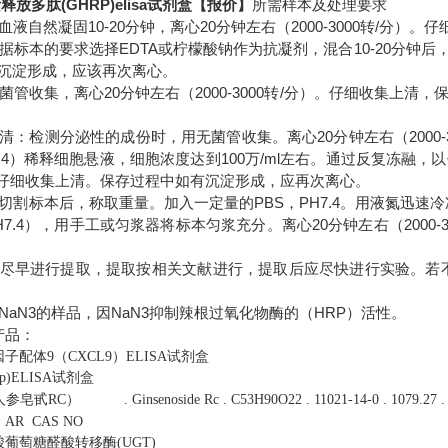
放多肽(GHRP)elisa试剂盒【报价】
所需样本及处理要求
温血液自然凝固10-20分钟，离心20分钟左右（2000-3000转/
根据标本的要求选择EDTA或柠檬酸钠作为抗凝剂，混合10-20分钟后，
沉淀形成，应该再次离心。
用无菌管收集，离心20分钟左右（2000-3000转/分）。仔细收集
养上清：检测分泌性的成份时，用无菌管收集。离心20分钟左右（2000
2-7.4）稀释细胞悬液，细胞浓度达到100万/ml左右。通过反复冻融
）。仔细收集上清。保存过程中如有沉淀形成，应再次离心。
本：切割标本后，称取重量。加入一定量的PBS，PH7.4。用液氮迅速
H7.4），用手工或匀浆器将标本匀浆充分。离心20分钟左右（2000
集后尽早进行提取，提取按相关文献进行，提取后应尽快进行实验。若
含NaN3的样品，因NaN3抑制辣根过氧化物酶的（HRP）活性。
产品：
子配体9（CXCL9）ELISA试剂盒
p)ELISA试剂盒
（人参皂甙RC）
.
Ginsenoside Rc
.
C53H90O22
.
11021-14-0
.
1079.27
.
.
AR CAS NO
葡萄糖醛酸转移酶(UGT)