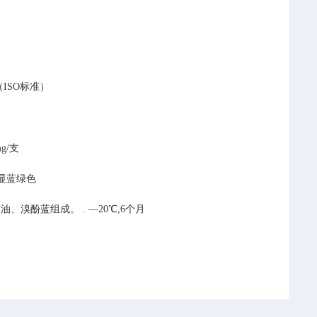
ISO标准）
mg/支
显蓝绿色
l、甘油、溴酚蓝组成。
.
—20℃,6个月