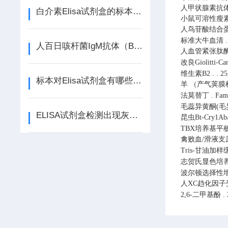
人甲状腺素抗体(
白介素Elisa试剂盒的标本、收集和贮运
小鼠可溶性瘦素受
人鸟苷酸结合蛋白
标准大牛血清
.
人百日咳杆菌IgM抗体（BP-IgM） ELISA检测试剂盒说明书
人血管紧张肽酶A
改良Giolitti-C
维生素B2
.
.
25
标本对Elisa试剂盒有哪些影响？
羊 （产气荚膜
法莫替丁
.
Fam
毛蕊异黄酮(
ELISA试剂盒检测出现灰区的原因分析
昆虫Bt-Cry1A
TBX培养基平
禽败血/滑液支
Tris-甘油加样缓
志贺氏显色培
波尔顿选择性
人XC趋化因子受
2,6-二甲基酚
.