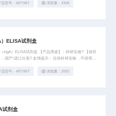
;酶标工作液、样本稀释液和底物等公共组分，要悬臂加
产品型号：48T/96T
浏览量：3308
）ELISA试剂盒
IgA）ELISA试剂盒 【产品用途】：科研实验? 【保存
地】：国产/进口分装? 友情提示：仅供科研实验，不得用于
产品型号：48T/96T
浏览量：2093
SA试剂盒