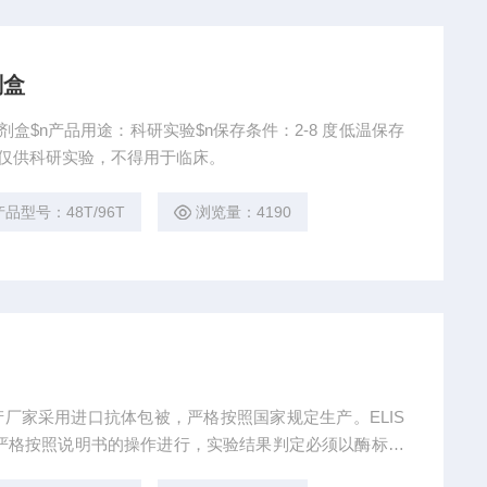
剂盒
试剂盒$n产品用途：科研实验$n保存条件：2-8 度低温保存
示：仅供科研实验，不得用于临床。
产品型号：48T/96T
浏览量：4190
it生产厂家采用进口抗体包被，严格按照国家规定生产。ELIS
严格按照说明书的操作进行，实验结果判定必须以酶标仪
长底物温育时间。3、为避免交叉污染，标准品、样本和