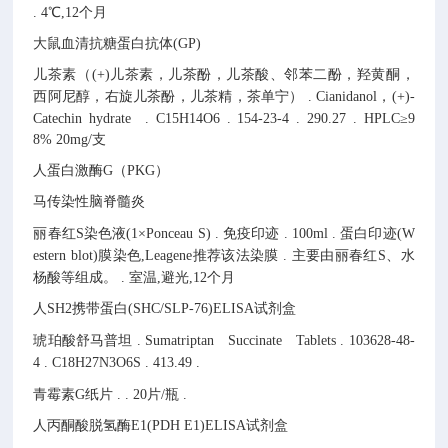
.
4℃,12个月
大鼠血清抗糖蛋白抗体(GP)
儿茶素（(+)儿茶素，儿茶酚，儿茶酸、邻苯二酚，羟黄酮，
西阿尼醇，右旋儿茶酚，儿茶精，茶单宁）
.
Cianidanol，(+)-
Catechin hydrate
.
C15H14O6
.
154-23-4
.
290.27
.
HPLC≥9
8% 20mg/支
人蛋白激酶G（PKG）
马传染性脑脊髓炎
丽春红S染色液(1×Ponceau S)
.
免疫印迹
.
100ml
.
蛋白印迹(W
estern blot)膜染色,Leagene推荐该法染膜
.
主要由丽春红S、水
杨酸等组成。
.
室温,避光,12个月
人SH2携带蛋白(SHC/SLP-76)ELISA试剂盒
琥珀酸舒马普坦
.
Sumatriptan Succinate Tablets
.
103628-48-
4
.
C18H27N3O6S
.
413.49
.
青霉素G纸片
.
.
20片/瓶
.
人丙酮酸脱氢酶E1(PDH E1)ELISA试剂盒