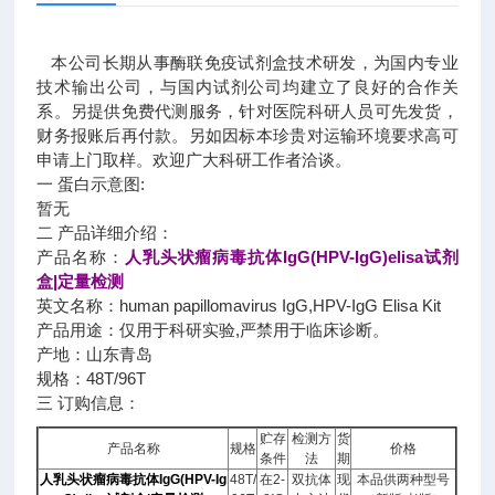
本公司长期从事酶联免疫试剂盒技术研发，为国内专业
技术输出公司，与国内试剂公司均建立了良好的合作关
系。另提供免费代测服务，针对医院科研人员可先发货，
财务报账后再付款。另如因标本珍贵对运输环境要求高可
申请上门取样。欢迎广大科研工作者洽谈。
一 蛋白示意图:
暂无
二 产品详细介绍：
产品名称：
人乳头状瘤病毒抗体IgG(HPV-IgG)elisa试剂
盒|定量检测
英文名称：human papillomavirus IgG,HPV-IgG Elisa Kit
产品用途：仅用于科研实验,严禁用于临床诊断。
产地：山东青岛
规格：48T/96T
三 订购信息：
贮存
检测方
货
产品名称
规格
价格
条件
法
期
人乳头状瘤病毒抗体IgG(HPV-Ig
48T/
在2-
双抗体
现
本品供两种型号