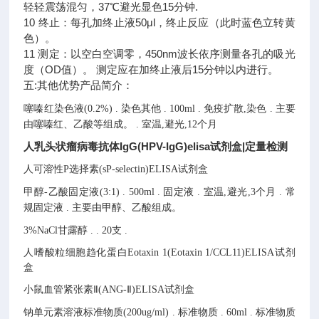
轻轻震荡混匀，37℃避光显色15分钟.
10 终止：每孔加终止液50μl，终止反应（此时蓝色立转黄
色）。
11 测定：以空白空调零，450nm波长依序测量各孔的吸光
度（OD值）。 测定应在加终止液后15分钟以内进行。
五:其他优势产品简介：
噻嗪红染色液(0.2%)
.
染色其他
.
100ml
.
免疫扩散,染色
.
主要
由噻嗪红、乙酸等组成。
.
室温,避光,12个月
人乳头状瘤病毒抗体IgG(HPV-IgG)elisa试剂盒|定量检测
人可溶性P选择素(sP-selectin)ELISA试剂盒
甲醇-乙酸固定液(3:1)
.
500ml
.
固定液
.
室温,避光,3个月
.
常
规固定液
.
主要由甲醇、乙酸组成。
3%NaCl甘露醇
.
.
20支
.
人嗜酸粒细胞趋化蛋白Eotaxin 1(Eotaxin 1/CCL11)ELISA试剂
盒
小鼠血管紧张素Ⅱ(ANG-Ⅱ)ELISA试剂盒
钠单元素溶液标准物质(200ug/ml)
.
标准物质
.
60ml
.
标准物质