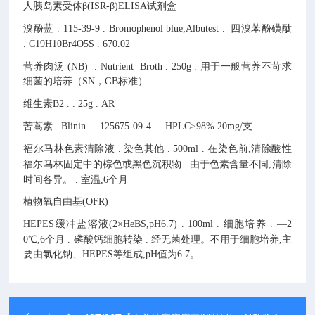
人胰岛素受体β(ISR-β)ELISA试剂盒
溴酚蓝
.
115-39-9
.
Bromophenol blue;Albutest
.
四溴苯酚磺酞
.
C19H10Br4O5S
.
670.02
营养肉汤 (NB)
.
Nutrient Broth
.
250g
.
用于一般营养不苛求
细菌的培养（SN，GB标准）
维生素B2
.
.
25g
.
AR
苦蒿素
.
Blinin
.
.
125675-09-4
.
.
HPLC≥98% 20mg/支
福尔马林色素清除液
.
染色其他
.
500ml
.
在染色前,清除酸性
福尔马林固定中的棕色或黑色沉积物
.
由于色素含量不同,清除
时间各异。
.
室温,6个月
植物氧自由基(OFR)
HEPES缓冲盐溶液(2×HeBS,pH6.7)
.
100ml
.
细胞培养
.
—2
0℃,6个月
.
磷酸钙细胞转染
.
经无菌处理。不用于细胞培养,主
要由氯化钠、HEPES等组成,pH值为6.7。