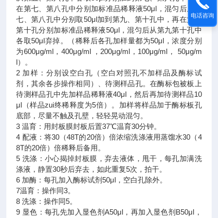
在第七、第八孔中分别加标准品稀释液50μl，混匀后从第
电话咨询
七、第八孔中分别取50μl加到第九、第十孔中，再在第九
第十孔分别加标准品稀释液50μl，混匀后从第九第十孔中
各取50μl弃掉。（稀释后各孔加样量都为50μl，浓度分别
为600μg/ml，400μg/ml ，200μg/ml，100μg/ml， 50μg/m
l）。
2 加样：分别设空白孔（空白对照孔不加样品及酶标试
剂，其余各步操作相同）、待测样品孔。在酶标包被板上
待测样品孔中先加样品稀释液40μl，然后再加待测样品10
μl（样品zui终稀释度为5倍）。加样将样品加于酶标板孔
底部，尽量不触及孔壁，轻轻晃动混匀。
3 温育：用封板膜封板后置37℃温育30分钟。
4 配液：将30（48T的20倍）倍浓缩洗涤液用蒸馏水30（4
8T的20倍）倍稀释后备用。
5 洗涤：小心揭掉封板膜，弃去液体，甩干，每孔加满洗
涤液，静置30秒后弃去，如此重复5次，拍干。
6 加酶：每孔加入酶标试剂50μl，空白孔除外。
7温育：操作同3。
8 洗涤：操作同5。
9 显色：每孔先加入显色剂A50μl，再加入显色剂B50μl，