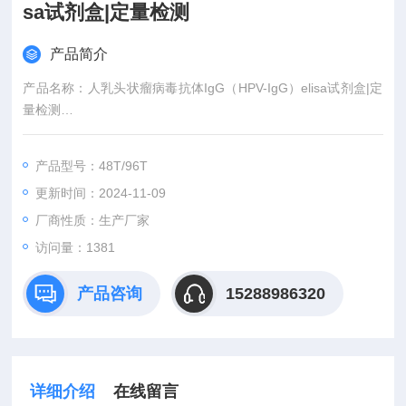
sa试剂盒|定量检测
产品简介
产品名称：人乳头状瘤病毒抗体IgG（HPV-IgG）elisa试剂盒|定
量检测
英文名称：human papillomavirus IgG,HPV-IgG Elisa Kit
产品用途：仅用于科研实验,严禁用于临床诊断。
产品型号：48T/96T
产地：山东青岛
更新时间：2024-11-09
规格：48T/96T
厂商性质：生产厂家
访问量：1381
产品咨询
15288986320
详细介绍
在线留言