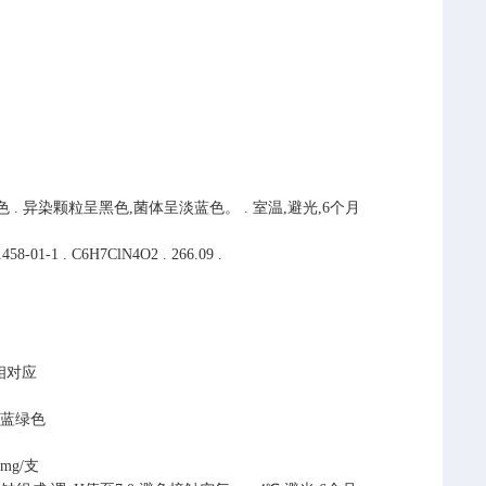
色
.
异染颗粒呈黑色,菌体呈淡蓝色。
.
室温,避光,6个月
1458-01-1
.
C6H7ClN4O2
.
266.09
.
相对应
显蓝绿色
0mg/支