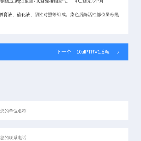
组成,调pH值至7.0,避免接触空气。
.
4℃,避光,6个月
孵育液、硫化液、阴性对照等组成。染色后酶活性部位呈棕黑
下一个：
10ulPTRV1质粒