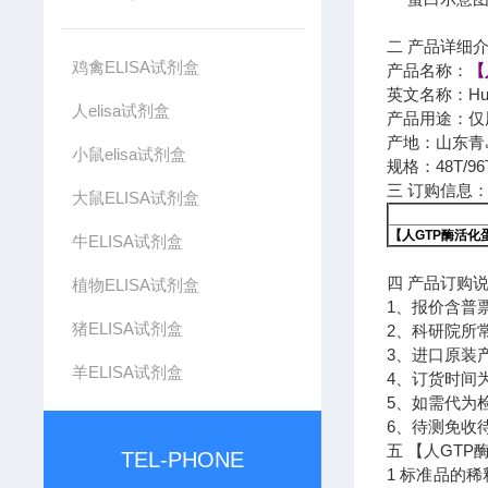
二 产品详细
鸡禽ELISA试剂盒
产品名称：
【
英文名称：Human 
人elisa试剂盒
产品用途：仅
产地：山东青
小鼠elisa试剂盒
规格：48T/96
三 订购信息
大鼠ELISA试剂盒
【人GTP酶活化蛋
牛ELISA试剂盒
四 产品订购
植物ELISA试剂盒
1、报价含普
猪ELISA试剂盒
2、科研院所
3、进口原装
羊ELISA试剂盒
4、订货时间为
5、如需代为
6、待测免收
五 【人GTP
TEL-PHONE
1 标准品的