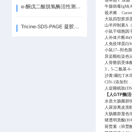
假单胞 F 琼脂
α-酮戊二酸脱氢酶活性测定试剂盒说明书
牛腺病毒IgM(A
莪术烯
.
Curze
大鼠四型胶原蛋白(
山羊抑制素A（I
Tricine-SDS-PAGE 凝胶配制试剂盒说明书
小鼠干细胞因子/
人补体片断4b(C
人免疫球蛋白M(
小鼠17--羟色胺
异染颗粒染色试剂
人骨骼肌受体酪
3，5-二氨基-
沙黄/藏红T水溶
CIN-1添加剂
.
人促睡眠肽(DSI
【人GTP酶活
水质大肠菌群
人尿游离皮质醇(
大肠菌群显色
猪透明质酸(HA
斑蝥素（