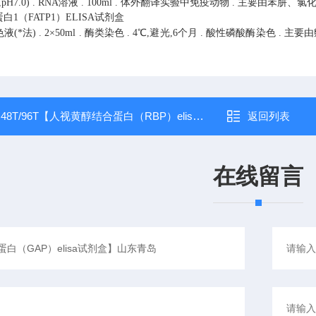
pH7.0)
.
RNA溶液
.
100ml
.
体外翻译实验中免疫动物
.
主要由苯肼、氯化钠
1（FATP1）ELISA试剂盒
液(*法)
.
2×50ml
.
酶类染色
.
4℃,避光,6个月
.
酸性磷酸酶染色
.
主要由
。
：
48T/96T【人视黄醇结合蛋白（RBP）elisa试剂盒】操作步骤
返回列表
在线留言