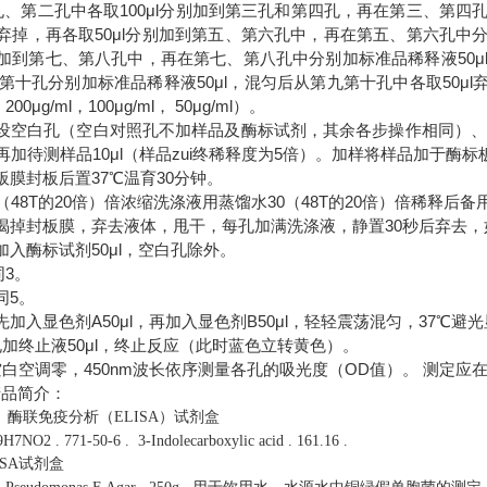
孔、第二孔中各取100μl分别加到第三孔和第四孔，再在第三、第四
μl弃掉，再各取50μl分别加到第五、第六孔中，再在第五、第六孔中
分别加到第七、第八孔中，再在第七、第八孔中分别加标准品稀释液50μ
十孔分别加标准品稀释液50μl，混匀后从第九第十孔中各取50μl弃掉
，200μg/ml，100μg/ml， 50μg/ml）。
别设空白孔（空白对照孔不加样品及酶标试剂，其余各步操作相同）
然后再加待测样品10μl（样品zui终稀释度为5倍）。加样将样品加于
板膜封板后置37℃温育30分钟。
0（48T的20倍）倍浓缩洗涤液用蒸馏水30（48T的20倍）倍稀释后备
心揭掉封板膜，弃去液体，甩干，每孔加满洗涤液，静置30秒后弃去，
加入酶标试剂50μl，空白孔除外。
同3。
同5。
先加入显色剂A50μl，再加入显色剂B50μl，轻轻震荡混匀，37℃避光
孔加终止液50μl，终止反应（此时蓝色立转黄色）。
以空白空调零，450nm波长依序测量各孔的吸光度（OD值）。 测定应
产品简介：
）酶联免疫分析（ELISA）试剂盒
9H7NO2
.
771-50-6
.
3-Indolecarboxylic acid
.
161.16
.
LISA试剂盒