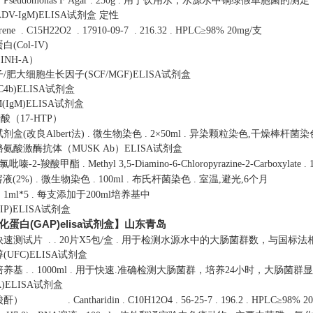
.
Pseudomonas F Agar
.
250g
.
用于饮用水，水源水中铜绿假单胞菌的测定
DV-IgM)ELISA试剂盒 定性
rene
.
C15H22O2
.
17910-09-7
.
216.32
.
HPLC≥98% 20mg/支
Col-IV)
NH-A）
肥大细胞生长因子(SCF/MGF)ELISA试剂盒
4b)ELISA试剂盒
IgM)ELISA试剂盒
酸（17-HTP）
盒(改良Albert法)
.
微生物染色
.
2×50ml
.
异染颗粒染色,干燥棒杆菌染
氨酸激酶抗体（MUSK Ab）ELISA试剂盒
6-氯吡嗪-2-羧酸甲酯
.
Methyl 3,5-Diamino-6-Chloropyrazine-2-Carboxylate
.
液(2%)
.
微生物染色
.
100ml
.
布氏杆菌染色
.
室温,避光,6个月
.
1ml*5
.
每支添加于200ml培养基中
P)ELISA试剂盒
化蛋白(GAP)elisa试剂盒】山东青岛
快速测试片
.
.
20片X5包/盒
.
用于检测水源水中的大肠菌群数，与国标法
UFC)ELISA试剂盒
培养基
.
.
1000ml
.
用于快速.准确检测大肠菌群，培养24小时，大肠菌群
)ELISA试剂盒
班蝥酸酐）
.
Cantharidin
.
C10H12O4
.
56-25-7
.
196.2
.
HPLC≥98% 2