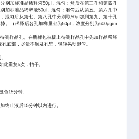
孔分别加标准品稀释液50μl，混匀；然后在第三孔和第四孔
分别加标准品稀释液50ul，混匀；混匀后从第五、第六孔中
l，混匀后从第七、第八孔中分别取50μl加到第九、第十孔
。（稀释后各孔加样量都为50μl，浓度分别为600μg/m
、待测样品孔。在酶标包被板上待测样品孔中先加样品稀释
酶标板孔底部，尽量不触及孔壁，轻轻晃动混匀。
用。
如此重复5次，拍干。
显色15分钟.
在加终止液后15分钟以内进行。