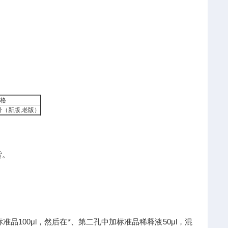
格
（新版,老版）
货。
品100μl，然后在*、第二孔中加标准品稀释液50μl，混