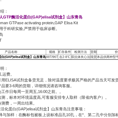
介绍：
人GTP酶活化蛋白(GAP)elisa试剂盒】山东青岛
GTPase activating protein,GAP Elisa Kit
用于科研实验,严禁用于临床诊断。
岛
T
：
产品名称
规格
贮存条件
检测方法
货期
价
白(GAP)elisa试剂盒】山东青岛
48T/96T
在2-8℃
双抗体夹心法
现货
本品供两种型号
说明：
票,运费。
常用ELISA试剂盒备货充足，除对温度要求极其严格的产品当天可发
产品要3-6周的货期，详细情况请咨询客服。
工作日每周一至周五,16:00之前。。
检测，标本对环境温度高,可客服安排专人取样（限省内客户）。
待测费，一周出结果。
酶活化蛋白(GAP)elisa试剂盒】山东青岛注意事项：
稀释与加样：在酶标包被板上设标准品孔10孔，在*、第二孔中分别加标准