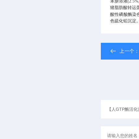
苯肼溶液(2.5%,
猪脂肪酸转运蛋白
酸性磷酸酶染色
色硫化铅沉淀
上一个