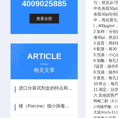
4009025885
匀；然后从*
中先各取50
各取50μl
查看全部
中，再在第九第
l，400μg/ml 
2 加样：分
液40μl，
3 温育：用封
4 配液：将3
ARTICLE
5 洗涤：小
6 加酶：每孔
7温育：操作
相关文章
8 洗涤：操作
9 显色：每孔
10 终止：每
进口分装试剂盒的特点和适用范围
11 测定：
六 其他优势
鸭雌二醇（E2
猪（Porcine）细小病毒（PPV）ELISA检测试剂盒说明书
3-吲哚甲酸
.
C
大鼠Wnt3a E