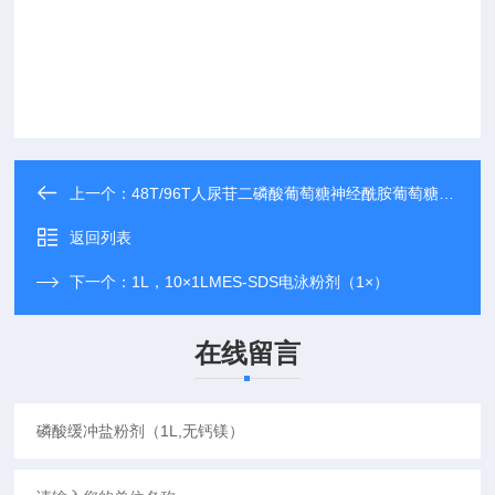
上一个：
48T/96T人尿苷二磷酸葡萄糖神经酰胺葡萄糖基转移酶（UGCG）elisa试剂盒|作用
返回列表
下一个：
1L，10×1LMES-SDS电泳粉剂（1×）
在线留言