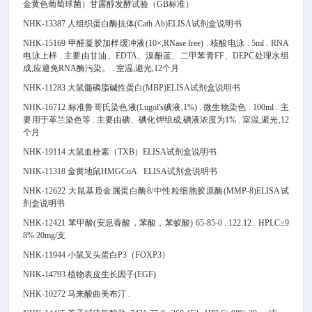
金黄色葡萄球菌）甘露醇发酵试验（GB标准）
NHK-13387 人组织蛋白酶抗体(Cath Ab)ELISA试剂盒说明书
NHK-15169 甲醛凝胶加样缓冲液(10×,RNase free) . 核酸电泳 . 5ml . RNA
电泳上样 . 主要由甘油、EDTA、溴酚蓝、二甲苯青FF、DEPC处理水组
成,应避免RNA酶污染。 . 室温,避光,12个月
NHK-11283 大鼠髓磷脂碱性蛋白(MBP)ELISA试剂盒说明书
NHK-16712 标准鲁哥氏染色液(Lugol's碘液,1%) . 微生物染色 . 100ml . 主
要用于革兰染色等 . 主要由碘、碘化钾组成,碘液浓度为1% . 室温,避光,12
个月
NHK-19114 大鼠血栓素（TXB）ELISA试剂盒说明书
NHK-11318 金黄地鼠HMGCoA ELISA试剂盒说明书
NHK-12622 大鼠基质金属蛋白酶8/中性粒细胞胶原酶(MMP-8)ELISA试
剂盒说明书
NHK-12421 苯甲酸(安息香酸，苯酸，苯蚁酸) 65-85-0 . 122.12 . HPLC≥9
8% 20mg/支
NHK-11944 小鼠叉头蛋白P3（FOXP3）
NHK-14793 植物表皮生长因子(EGF)
NHK-10272 马来酸曲美布汀 .