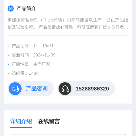
产品简介
磷酸缓冲盐粉剂（1L,无钙镁）由青岛捷世康生产，提供产品报
价及试验全程。 产品质量放心可靠，科研院所客户信誉良好者可
先发货后付款。青岛捷世康专业提供科研用：染色液,缓冲液,溶
液,及试剂盒等产品。
产品型号：1L，10×1L
更新时间：2024-11-09
厂商性质：生产厂家
访问量：1484
产品咨询
15288986320
详细介绍
在线留言