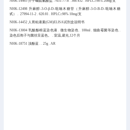
NHK-14465 芥子碱硫氰酸盐. 7431-77-8 . 368.452 . HPLC≥98% 20mg/支
NHK-12498 升麻醇-3-O-β-D-吡喃木糖苷（升麻醇-3-O-Β-D-吡喃木糖
甙） . 27994-11-2 . 620.81 . HPLC≥98% 10mg/支
NHK-14452 人胃粘液素(GM)ELISA试剂盒说明书
NHK-13004 乳酸酚棉蓝染色液 . 微生物染色 . 100ml . 烟曲霉菌等染色 .
染色后孢子与菌丝呈蓝色。 . 室温,避光,12个月
NHK-18751 溴酚蓝 . . 25g . AR