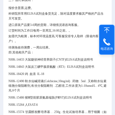
三 产品订购说明：
报价含普票,运费。
科研院所常用ELISA试剂盒备货充足，除对温度要求极其严格的产品当
天可发货。
进口原装产品要3-6周的货期，详细情况请咨询客服。
订货时间为工作日每周一至周五,16:00之前。。
如需代为检测，标本对环境温度高,可客服安排专人取样（限省内客
户）。
待测免收待测费，一周出结果。
电话咨询
四 其他相关产品：
NHK-14433 大鼠睫状神经营养因子(CNTF)ELISA试剂盒说明书
NHK-14843 大鼠反三碘甲腺原氨酸（RT3）ELISA试剂盒说明书
NHK-18420 鸡 血清 IL-18
NHK-12490 秋水仙碱溶液(Colchicine,10mg/ml) . 药物 . 5ml . 又称秋水仙素
细胞分裂阻断剂,有丝分裂阻断剂 . 乙醇溶,工作浓度为1-10umol/L . 4℃,避
光,6个月
NHK-15486 猪Ⅲ型前胶原氨基端肽(PⅢNT)ELISA试剂盒说明书
NHK-15264 人ESAT-6
NHK-15574 甘露醇发酵培养基 . . 250g . 生化试验培养基，用于细菌（如