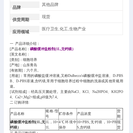
其他品牌
品牌
现货
供货周期
医疗卫生,化工,生物产业
应用领域
一 产品详细介绍：
[产品名称]：
磷酸缓冲盐粉剂(1L,无钙镁）
[英文名称]：
[类别]：细胞培养
[产地]：山东青岛
[有效期]：六个月。
[用途]：常用的磷酸盐缓冲溶液,又称Dulbecco's磷酸缓冲盐溶液、D-PBS
B、D-PBS溶液,含钙镁,常用于细胞培养过程中细胞的洗涤或其他常规用
途。
[试剂组成]：经高压灭菌处理。主要由NaCl、KCl、Na2HPO4、KH2PO
4、Ca2+,Mg2+组成,pH值为7.4。
二 订购详情:
规格/型
货
产品名称
贮存条件
产品浓度
号
期
磷酸缓冲盐粉剂(1L,无
1L，10×
4℃环境中
10×PBS,无钙镁，10×PB
现
钙镁）
1L
保存
S,含钙镁
货