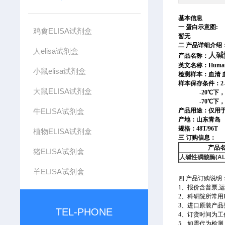
基本信息
一 蛋白示意图:
鸡禽ELISA试剂盒
暂无
二 产品详细介绍
人elisa试剂盒
人碱性
产品名称：
英文名称：Human alk
小鼠elisa试剂盒
检测样本：血清 
样本保存条件：2-
大鼠ELISA试剂盒
-20℃下，可
-70℃下，可
牛ELISA试剂盒
产品用途：仅用
产地：山东青岛
规格：48T/96T
植物ELISA试剂盒
三 订购信息：
产品
猪ELISA试剂盒
人碱性磷酸酶(ALP)
羊ELISA试剂盒
四
产品订购说明
1、报价含普票,
2、科研院所常用
3、进口原装产品
TEL-PHONE
4、订货时间为工作
5、如需代为检测