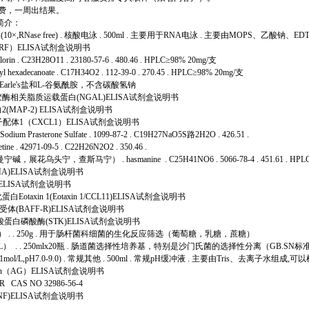
测费，一周出结果。
简介：
0×,RNase free) . 核酸电泳 . 500ml . 主要用于RNA电泳 . 主要由MOPS、乙酸钠
F）ELISA试剂盒说明书
n . C23H28O11 . 23180-57-6 . 480.46 . HPLC≥98% 20mg/支
exadecanoate . C17H34O2 . 112-39-0 . 270.45 . HPLC≥98% 20mg/支
 . 含Earle's盐和L-谷氨酰胺，不含碳酸氢钠
酶相关脂质运载蛋白(NGAL)ELISA试剂盒说明书
MAP-2) ELISA试剂盒说明书
配体1（CXCL1）ELISA试剂盒说明书
m Prasterone Sulfate . 1099-87-2 . C19H27NaO5S路2H2O . 426.51 .
ne . 42971-09-5 . C22H26N2O2 . 350.46 .
展花乌头宁，查斯马宁） . hasmanine . C25H41NO6 . 5066-78-4 . 451.61 . HPL
MA)ELISA试剂盒说明书
) ELISA试剂盒说明书
taxin 1(Eotaxin 1/CCL11)ELISA试剂盒说明书
体(BAFF-R)ELISA试剂盒说明书
蛋白磷酸酶(STK)ELISA试剂盒说明书
） . . 250g . 用于肠杆菌科细菌的生化反应筛选（葡萄糖，乳糖，蔗糖）
） . . 250mlx20瓶 . 肠道菌选择性培养基，特别是沙门氏菌的选择性分离（GB.SN标
0.1mol/L,pH7.0-9.0) . 常规其他 . 500ml . 常规pH缓冲液 . 主要由Tris、去离子水
in（AG）ELISA试剂盒说明书
AR CAS NO 32986-56-4
F)ELISA试剂盒说明书