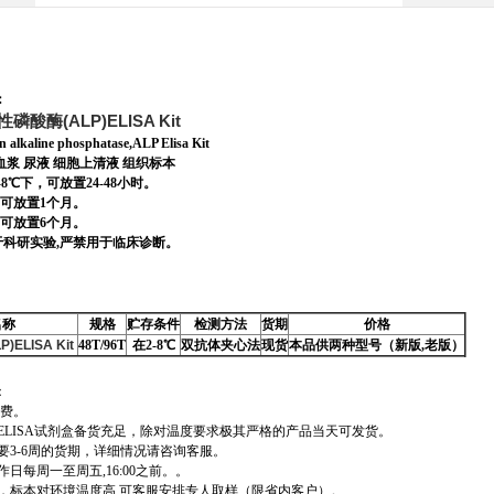
：
磷酸酶(ALP)ELISA Kit
aline phosphatase,ALP Elisa Kit
血浆 尿液 细胞上清液 组织标本
8℃下，可放置24-48小时。
放置1个月。
放置6个月。
于科研实验,严禁用于临床诊断。
名称
规格
贮存条件
检测方法
货期
价格
ELISA Kit
48T/96T
在2-8℃
双抗体夹心法
现货
本品供两种型号（新版,老版）
：
运费。
ELISA试剂盒备货充足，除对温度要求极其严格的产品当天可发货。
要3-6周的货期，详细情况请咨询客服。
日每周一至周五,16:00之前。。
，标本对环境温度高,可客服安排专人取样（限省内客户）。