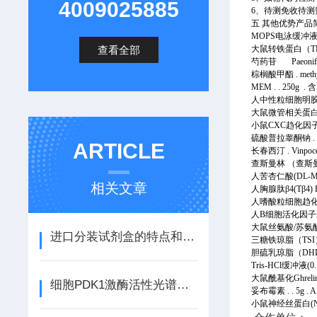
4009025885
6、待测免收待
五 其他优势产品
MOPS电泳缓冲液(1
查看全部
大鼠转铁蛋白（TR
芍药苷 Paeoniflori
棕榈酸甲酯 . methyl h
MEM . . 250g
人中性粒细胞明胶
大鼠微管相关蛋白2(
小鼠CXC趋化因子
硫酸普拉睾酮钠 . Sodiu
ARTICLE
长春西汀 . Vinpoceti
查斯曼林 （查斯曼宁碱，
人苦杏仁酸(DL-
相关文章
人胸腺肽β4(Tβ4
人嗜酸粒细胞趋化蛋白Eo
人B细胞活化因子受
大鼠丝氨酸/苏氨酸
进口分装试剂盒的特点和适用范围
三糖铁琼脂（TSI
胆硫乳琼脂（DHL
Tris-HCl缓冲液(
大鼠酰基化Ghrel
细胞PDK1激酶活性光谱法定量检测试剂盒产品说明书
妥布霉素 . . 5g . 
小鼠神经丝蛋白(N