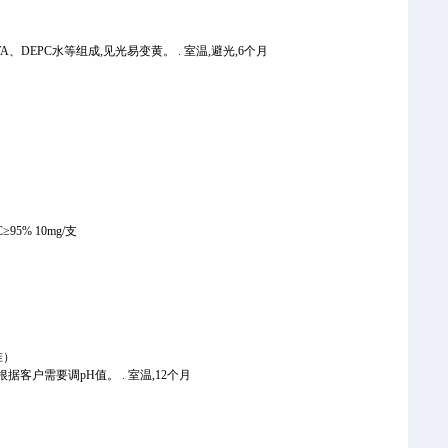
、EDTA、DEPC水等组成,见光易变黄。 . 室温,避光,6个月
C≥95% 10mg/支
准）
组成,可以根据客户需要调pH值。 . 室温,12个月