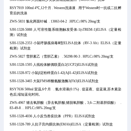
RSY7919 100ml 4℃,12个月 . Western洗涤液 . 用于Western时一抗或二抗孵
育后的洗涤
ZWS-5831 氯化两面针碱 . 13063-04-2 .HPLC≥98% 20mg/支
SJH-1328-5088 人可溶性髓系细胞触发受体-1(sTREM-1)ELISA（定量检
测）试剂盒
SJH-1328-2353 小鼠呼肠孤病毒Ⅲ型ELISA抗体（RV-3 Ab）ELISA（定量
检测）试剂盒
ZWS-5827 雪胆素乙（雪胆乙素） . 50298-90-3 . HPLC≥98% 20mg/支
SJH-1328-1595 人线粒体解偶联蛋白2(UCP2)ELISA试剂盒
SJH-1328-972 小鼠β淀粉样蛋白1-42(Aβ1-42)ELISA试剂盒
SJH-1328-3465 大鼠FMS样酪氨酸激酶3(Flt3)ELISA试剂盒
RSY7636 500ml 室温,6个月 . 氨水溶液(0.1%) . 促蓝夜、促蓝液,苏木素染
色后,缩短蓝化时间。
ZWS-4967 猪去氧胆酸（异去氧胆酸;猪脱氧胆酸，3,6-二羟基胆烷酸） .
83-49-8 . . HPLC≥98% 20mg/支
SJH-1328-4036 人小反刍兽疫抗体（PPR）ELISA试剂盒
SJH-1328-789 人抗子宫内膜抗体(EMAb)ELISA（定量检测）试剂盒