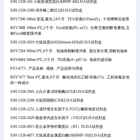
SJH-1328-545 小鼠骨成型蛋白4(BMP-4)ELISA试剂盒
SJH-1328-3386 绵羊雌二醇(E2)ELISA试剂盒
RSY7500 100ml 室温,避光,24个月 . TEA溶液(0.05mol/L) . 十倍稀释后使用
RSY7888 100ml 4℃,2个月 . Ficoll溶液(8% m/V) . 分离完整的酵母囊泡,又
称Ficoll梯度缓冲液
SJH-1328-2619 大鼠组蛋白H2b(histon-H2b)ELISA试剂盒
RSY7204 500ml 4℃,6个月 . 包涵体裂解缓冲液 . 蛋白质分离,溶解包涵体
RSY6804 500ml 4℃,12个月 . TD溶液(4×,pH7.4) . 免疫印迹试验
PYJ-6773 . 产品名称 . 规格 . 产品说明与用途
RSY7477 50ml 4℃,避光,6个月 . 酸化地衣红乙醇溶液(1%) . 乙肝病毒染色
的一种成分
SJH-1328-2941 人白介素1β转换酶(ICE)ELISA试剂盒
SJH-1328-2260 大鼠胆固醇(CH)ELISA试剂盒
SJH-1328-2252 人成纤维生长因子2( FGF2) 酶联免疫试剂盒
SJH-1328-1829 猪血管内皮生长因子（VEGF)ELISA试剂盒
SJH-1328-4915 苏云金芽孢杆菌蛋白（BT）ELISA试剂盒
SJH-1328-4857 大鼠基质金属蛋白酶10(MMP-10)ELISA试剂盒