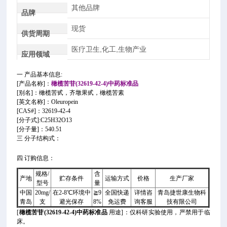
其他品牌
品牌
现货
供货周期
医疗卫生,化工,生物产业
应用领域
一 产品基本信息:
[产品名称]：
橄榄苦苷(32619-42-4)中药标准品
[别名]：橄榄苦甙，齐墩果甙，橄榄苦素
[英文名称]：Oleuropein
[CAS#]：32619-42-4
[分子式]:C25H32O13
[分子量]：540.51
三 分子结构式：
四 订购信息：
规格/
含
产地
贮存条件
运输方式
价格
生产厂家
型号
量
中国
20mg/
在2-8℃环境中
≧9
全国快递
详情咨
青岛捷世康生物科
青岛
支
避光保存
8%
免运费
询客服
技有限公司
[
橄榄苦苷(32619-42-4)中药标准品
用途]：仅科研实验使用，严禁用于临
床。