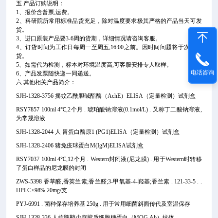
五 产品订购说明：
1、报价含普票,运费。
2、科研院所常用标准品货充足，除对温度要求极其严格的产品当天可发
货。
3、进口原装产品要3-6周的货期，详细情况请咨询客服。
4、订货时间为工作日每周一至周五,16:00之前。因时间问题将于次日发
货。
5、如需代为检测，标本对环境温度高,可客服安排专人取样。
电话咨询
6、产品发票随快递一同递送。
六 其他相关产品简介：
SJH-1328-3756 摇蚊乙酰胆碱酯酶（AchE）ELISA（定量检测）试剂盒
RSY7857 100ml 4℃,2个月 . 琥珀酸钠溶液(0.1mol/L) . 又称丁二酸钠溶液,
为常规溶液
SJH-1328-2044 人 胃蛋白酶原1 (PG1)ELISA（定量检测）试剂盒
SJH-1328-2406 猪免疫球蛋白M(IgM)ELISA试剂盒
RSY7037 100ml 4℃,12个月 . Western封闭液(尼龙膜) . 用于Western时转移
了蛋白样品的尼龙膜的封闭
ZWS-5398 香草醛,香荚兰素;香兰醛;3-甲氧基-4-羟基;香兰素 . 121-33-5 . .
HPLC≥98% 20mg/支
PYJ-6991 . 菌种保存培养基 250g . 用于常用细菌斜面传代及室温保存
SJH-1328-336 人抗髓鞘少突胶质细胞糖蛋白（MOG.Ab）抗体