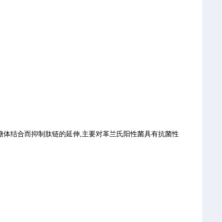
) . 与细菌的聚核糖体结合而抑制肽链的延伸,主要对革兰氏阳性菌具有抗菌性