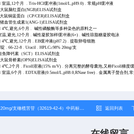
ml 室温,12个月 . Tris-HCl缓冲液(1mol/L,pH9.0) . 常规pH缓冲液
979 大鼠脑红蛋白(NGB)ELISA试剂盒
101 大鼠铜蓝蛋白（CP/CER)ELISA试剂盒
427 猪血管生成素1(ANG-1)ELISA试剂盒
00ml 4℃,避光,6个月 . 碱性磷酸酶等多种染色的原料之一
ml 室温,避光,12个月 . 碱性凝胶加样缓冲液(6×) . 碱性琼脂糖凝胶电泳
0ml 4℃,避光,12个月 . EB缓冲液(pH7.2) . 提取卵母细胞
. 66-22-8 . Uracil . HPLC≥98% 20mg/支
992 鲑鱼降钙素（SCT）ELISA试剂盒
988 大鼠骨桥素(OPN)ELISA试剂盒
0ml 4℃,2个月 . Ficoll溶液(15% m/V) . 分离完整的酵母囊泡,又称Ficoll梯
ml 室温,6个月 . EDTA溶液(0.5mol/L,pH8.0,RNase free) . 金属离子螯合剂
：
20mg/支橄榄苦苷（32619-42-4）中药标准品
返回列表
在线留言