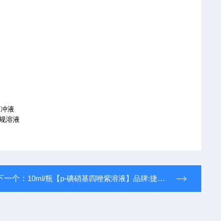
度缓冲液
,常规溶液
下一个：
10ml/瓶【p-碘硝基四唑紫溶液】品牌:捷世康