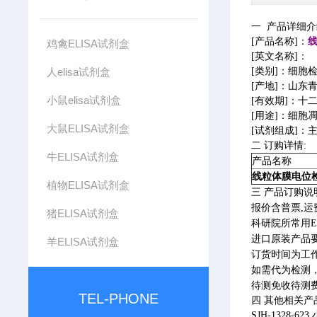
一 产品详细
[产品名称]：
线
鸡禽ELISA试剂盒
[英文名称]：
人elisa试剂盒
[类别]：细胞
[产地]：山东
小鼠elisa试剂盒
[有效期]：十
[用途]：细胞凋
大鼠ELISA试剂盒
[试剂组成]：主
二 订购详情:
牛ELISA试剂盒
产品名称
线粒体膜电位检
植物ELISA试剂盒
三 产品订购说
报价含普票,运
猪ELISA试剂盒
科研院所常用E
进口原装产品要
羊ELISA试剂盒
订货时间为工作
如需代为检测
待测免收待测
TEL-PHONE
四 其他相关产
SJH-1328-6