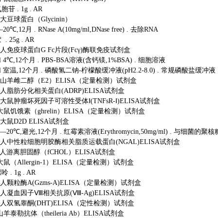
氧胞苷 . 1g . AR
33 大豆球蛋白（Glycinin）
—20℃,12月 . RNase A(10mg/ml,DNase free) . 去除RNA
 . 25g . AR
2303 人免疫球蛋白G Fc片段(Fcγ)酶联免疫试剂盒
0ml 4℃,12个月 . PBS-BSA溶液(含钙镁,1%BSA) . 细胞溶液
0ml 室温,12个月 . 磷酸氢二钠-柠檬酸缓冲液(pH2.2-8.0) . 常规磷酸盐缓冲液
4298 山羊雌二醇（E2）ELISA（定量检测）试剂盒
3271 人脂肪分化相关蛋白(ADRP)ELISA试剂盒
2584 大鼠肿瘤坏死因子可溶性受体Ⅰ(TNFsR-Ⅰ)ELISA试剂盒
314 大鼠饥饿素（ghrelin）ELISA（定量检测）试剂盒
00 大鼠D2D ELISA试剂盒
0ml —20℃,避光,12个月 . 红霉素溶液(Erythromycin,50mg/ml
3494 人中性粒细胞明胶酶相关脂质运载蛋白(NGAL)ELISA试剂盒
3112 人游离胆固醇（fCHOL）ELISA试剂盒
86 大鼠（Allergin-1）ELISA（定量检测）试剂盒
呤 . 1g . AR
3989 人颗粒酶A(Gzms-A)ELISA（定量检测）试剂盒
3568 人凝血因子Ⅷ相关抗原(Ⅷ-Ag)ELISA试剂盒
1793 人双氢睾酮(DHT)ELISA（定性检测）试剂盒
53 山羊泰勒抗体（theileria Ab）ELISA试剂盒