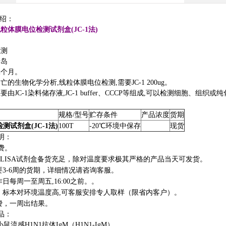
介绍：
粒体膜电位检测试剂盒(JC-1法)
检测
青岛
二个月。
亡的生物化学分析,线粒体膜电位检测,需要JC-1 200ug。
要由JC-1染料储存液,JC-1 buffer、CCCP等组成,可以检测细胞、组织
规格/型号
贮存条件
产品浓度
货期
测试剂盒(JC-1法)
100T
-20℃环境中保存
现货
明：
费。
LISA试剂盒备货充足，除对温度要求极其严格的产品当天可发货。
3-6周的货期，详细情况请咨询客服。
日每周一至周五,16:00之前。。
，标本对环境温度高,可客服安排专人取样（限省内客户）。
费，一周出结果。
品：
23 小鼠流感H1N1抗体IgM（H1N1-IgM）