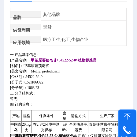
其他品牌
品牌
现货
供货周期
医疗卫生,化工,生物产业
应用领域
一 产品基本信息:
[产品名称]：
甲基原薯蓣皂苷>54522-52-0>植物标准品
[别名]：甲基原薯蓣皂甙
[英文名称]：Methyl protodioscin
[CAS#]：54522-52-0
[分子式]:C52H86O22
[分子量]：1063.23
三 分子结构式：
暂无
四 订购信息：
含
产地
规格
保存条件
运输方式
生产厂家
量
中国青
20mg/
在2-8℃环境中遮
≥9
全国快递免
青岛捷世康生物科技有
岛
支
光保存
8%
运费
限公司
[
甲基原薯蓣皂苷>54522-52-0>植物标准品
用途]：仅科研实验使用，严禁