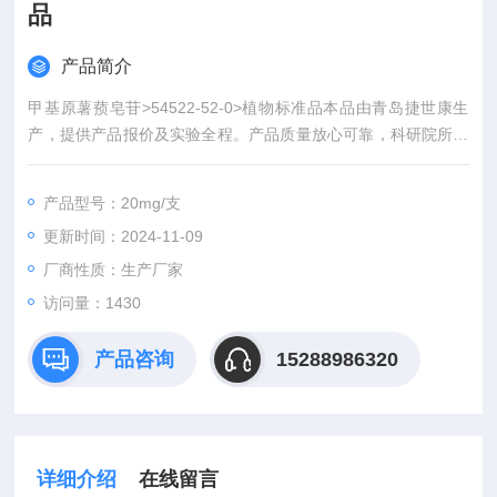
品
产品简介
甲基原薯蓣皂苷>54522-52-0>植物标准品本品由青岛捷世康生
产，提供产品报价及实验全程。产品质量放心可靠，科研院所客
户信誉良好者可先发货后付款。另提供植物物质提纯，如因原料
对运输环境要求较高可安排技术人员上门取样。
产品型号：20mg/支
更新时间：2024-11-09
厂商性质：生产厂家
访问量：1430
产品咨询
15288986320
详细介绍
在线留言