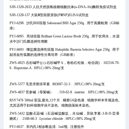
SJH-1328-2633 人抗天然脱氧核糖核酸抗体(n-DNA-Ab)酶联免疫试剂盒
SJH-1328-137 大鼠Ⅲ型前胶原肽(PⅢNP)ELISA试剂盒
PYJ-6298 . 沙氏BHI琼脂 Sabouraud BHI Agar 250g . 用于真菌检测（GB标
准）
PYJ-6095 . 亮绿琼脂 Brilliant Green Lactose Broth 250g . 用于饮用水，水源
水中沙门氏菌选择性增菌
PYJ-6693 . 嗜盐菌选择性琼脂 Halophilic Bacteria Selective Agar 250g . 用于
副溶血性弧菌的选择性分离培养（GB标准）
ZWS-4925 石杉碱甲((±)-石杉碱甲A，卷柏石松验，哈伯因) . 102518-79-
6 . Huperzine-A . HPLC≥98% 20mg/支
ZWS-5377 毛里求斯排草素 . 883697-32-3 . . HPLC≥98% 20mg/支
ZWS-4837 苦参碱（母菊碱） . 519-02-8 . matrine . HPLC≥98% 20mg/支
RSY7476 500ml 室温,避光,12个月 . 橘黄G6染色液 . 细胞学样本常规染色,
尤其适用于妇科细胞学涂片染色、细胞脱落标本染色。
ZWS-5432 盐酸石蒜碱（石蒜碱盐酸盐，水仙碱，异鼠李素-3-Β-D-芸香
糖甙） . 2188-68-3 . Lycorine chloride . HPLC≥98% 20mg/支
PYJ-6637 . 宋内氏1相诊断血清 . 1ml/瓶 . 注册批件