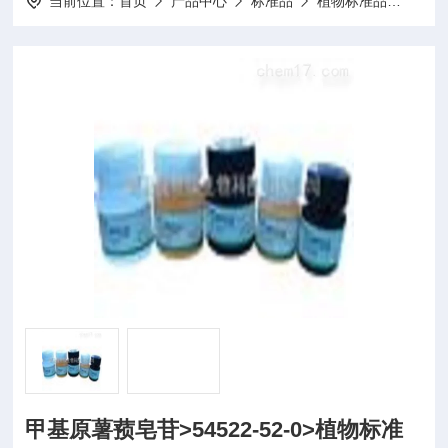
当前位置：
首页
产品中心
标准品
植物标准品
20m
甲基原薯蓣皂苷>54522-52-0>植物标准