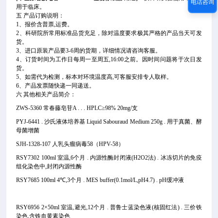
电话咨询
用于临床。
五 产品订购说明：
1、报价含普票,运费。
2、科研院所常用标准品货充足，除对温度要求极其严格的产品当天可发
货。
3、进口原装产品要3-6周的货期，详细情况请咨询客服。
4、订货时间为工作日每周一至周五,16:00之前。因时间问题将于次日发
货。
5、如需代为检测，标本对环境温度高,可客服安排专人取样。
6、产品发票随快递一同递送。
六 其他相关产品简介：
ZWS-5360 常春藤皂苷A . . . HPLC≥98% 20mg/支
PYJ-6441 . 沙氏液体培养基 Liquid Sabouraud Medium 250g . 用于真菌、酵
母菌增菌
SJH-1328-107 人乳头瘤病毒58（HPV-58）
RSY7302 100ml 室温,6个月 . 内源性酶封闭液(H2O2法) . 冰冻切片的免疫
组化染色中,封闭内源性酶
RSY7685 100ml 4℃,3个月 . MES buffer(0.1mol/L,pH4.7) . pH缓冲液
RSY6956 2×50ml 室温,避光,12个月 . 普鲁士蓝染色液(核固红法) . 三价铁
染色,含铁血黄素染色