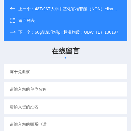
上一个：
48T/96T人非甲基化寡核苷酸（NON）elisa试剂盒 |规格
返回列表
下一个：
50g氢氧化钙pH标准物质；GBW（E）130197
在线留言