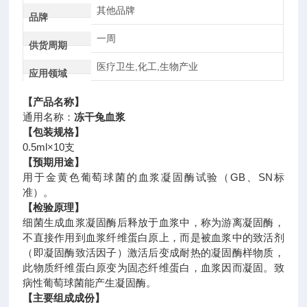
其他品牌
品牌
一周
供货周期
医疗卫生,化工,生物产业
应用领域
【产品名称】
通用名称：
冻干兔血浆
【包装规格】
0.5ml×10支
【预期用途】
用于金黄色葡萄球菌的血浆凝固酶试验（GB、SN标
准）。
【检验原理】
细菌生成血浆凝固酶后释放于血浆中，称为游离凝固酶，
不直接作用到血浆纤维蛋白原上，而是被血浆中的致活剂
（即凝固酶致活因子）激活后变成耐热的凝固酶样物质，
此物质纤维蛋白原变为固态纤维蛋白，血浆因而凝固。致
病性葡萄球菌能产生凝固酶。
【主要组成成份】