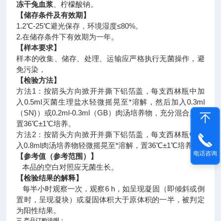
冻干兔血浆
、柠檬酸钠。
【储存条件及有效期】
1.2℃-25℃避光保存，环境湿度≤80%。
2.在储存条件下有效期为一年。
【样本要求】
样本的收集、储存、处理、运输应严格执行无菌操作，避
免污染，
【检验方法】
方法1：按箭头方向掀开并撕下铝箔盖，每支西林瓶中加
入0.5ml灭菌生理盐水轻微摇晃至*溶解，然后加入0.3ml
（SN)）或0.2ml-0.3ml（GB）肉汤培养物，充分混合后，
置36℃±1℃培养。
方法2：按箭头方向掀开并撕下铝箔盖，每支西林瓶中加
入0.8ml肉汤培养物轻微摇晃至*溶解，置36℃±1℃培养。
电话咨询
【参考值（参考范围）】
本品的空白对照应无菌生长。
【检验结果的解释】
每半小时观察一次，观察6 h，如呈现凝固（即倾斜或倒
置时，呈现凝块）或凝固体积大于原体积的一半，被判定
为阳性结果。
三 产品订购说明：