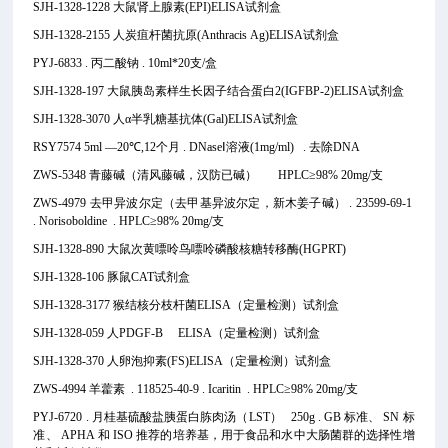
SJH-1328-1228 大鼠肾上腺素(EPI)ELISA试剂盒
SJH-1328-2155 人炭疽杆菌抗原(Anthracis Ag)
ELISA试剂盒
PYJ-6833 . 丙二酸钠 . 10ml*20支/盒
SJH-1328-197 大鼠胰岛素样生长因子结合蛋白2(IGFBP-2)ELISA试剂盒
SJH-1328-3070 人α半乳糖基抗体(Gal)ELISA试剂盒
RSY7574 5ml —20℃,12个月 . DNaseⅠ溶液(1mg/ml) . 去除DNA
ZWS-5348 青藤碱（清风藤碱，汉防已碱） HPLC≥98% 20mg/支
ZWS-4979 去甲异波尔定（去甲基异波尔定，新木姜子碱） . 23599-69-1
. Norisoboldine . HPLC≥98% 20mg/支
SJH-1328-890 大鼠次黄嘌呤鸟嘌呤磷酸核糖转移酶(HGPRT)
SJH-1328-106 豚鼠CAT试剂盒
SJH-1328-3177 猴结核分枝杆菌
ELISA（定量检测）试剂盒
SJH-1328-059 人PDGF-B ELISA（定量检测）试剂盒
SJH-1328-370 人卵泡抑素(FS)ELISA（定量检测）试剂盒
ZWS-4994 羊藿素 . 118525-40-9 . Icaritin . HPLC≥98% 20mg/支
PYJ-6720 . 月桂基硫酸盐胰蛋白胨肉汤（LST） 250g . GB 标准、 SN 标
准、 APHA 和 ISO 推荐的培养基，用于食品和水中大肠菌群的选择性增