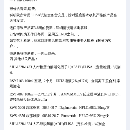
报价含普票,运费。
科研院所常用ELISA试剂盒备货充足，除对温度要求极其严格的产品当
天可发货。
进口原装产品要3-6周的货期，详细情况请咨询客服。
订货时间为工作日每周一至周五,16:00之前。。
如需代为检测，标本对环境温度高,可客服安排专人取样（限省内客
户）。
待测免收待测费，一周出结果。
四 其他相关产品：
SJH-1328-1423 人衔接蛋白酶活化因子1(APAF1)ELISA（定量检测）试剂
盒
RSY7168 100ml 室温,12个月 . EDTA溶液(2%,pH7.0) . 金属离子螯合剂,常
规溶液
RSY7007 100ml —20℃,12个月 . AMV/MMuLV反应缓冲液(10×,pH8.3) .
逆转录酶反应体系/Buffer
ZWS-5206 西瑞香素 . 2034-69-7 . Daphnoretin . HPLC≥98% 20mg/支
ZWS-4856 非那雄胺 . 98319-26-7 . Finasteride . HPLC≥98% 20mg/支
SJH-1328-1824 人乙醇脱氢酶(ADH)ELISA（定性检测）试剂盒