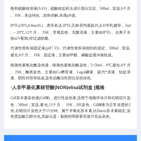
饱和硫酸铵溶液(SAS)
;
硫酸铵盐析法进行蛋白沉淀
;
500ml
;
室温,6个月
;
JSK
;
表达纯化
;
加热溶解,未调pH值。
IPTG(20%,0.8mol/L)
;
诱导表达,IPTG又称异丙基硫代-β-D半乳糖苷
;
5ml
;
—20℃,12个月
;
JSK
;
常规其他
;
无菌溶液。主要由IPTG、去离子水
按m/V配制,经过滤除菌。
代谢性骨疾病固定液(pH7.35)
;
代谢性骨疾病组织的固定
;
500ml
;
室温,
避光,6个月
;
JSK
;
固定液
;
主要由甲醛、磷酸盐缓冲液组成。
细胞色素氧化酶染色液
;
细胞色素氧化酶染色
;
5×50ml
;
4℃,避光,6个月
;
JSK
;
酶类染色
;
主要由Co孵育液、Lugol碘液、硫代*溶液、钴盐溶
液、阴性对照等组成,染色后酶活性部位呈棕绿色。
人非甲基化寡核苷酸(NON)elisa试剂盒 |规格
?
Gill苏木素染色液(GillⅢ)
;
进行性染色液,适用于细胞学涂片和石蜡切片染
色
;
500ml
;
室温,避光,12个月
;
JSK
;
HE染色
;
GillⅢ液为正常浓度的2
倍,石蜡切片染色大于15分钟。属于半氧化苏木素,比Harris苏木素稳定,染
色需盐酸乙醇分化,其缺点是：黏附的明胶甚至玻片也会染色。