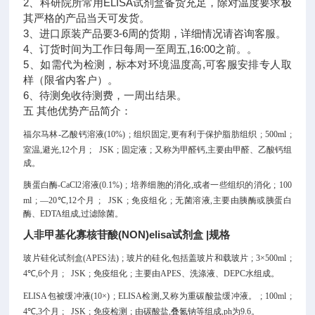
2、科研院所常用ELISA试剂盒备货充足，除对温度要求极
其严格的产品当天可发货。
3、进口原装产品要3-6周的货期，详细情况请咨询客服。
4、订货时间为工作日每周一至周五,16:00之前。。
5、如需代为检测，标本对环境温度高,可客服安排专人取
样（限省内客户）。
6、待测免收待测费，一周出结果。
五 其他优势产品简介：
福尔马林-乙酸钙溶液(10%)
;
组织固定,更有利于保护脂肪组织
;
500ml
;
室温,避光,12个月
;
JSK
;
固定液
;
又称为甲醛钙,主要由甲醛、乙酸钙组
成。
胰蛋白酶-CaCl2溶液(0.1%)
;
培养细胞的消化,或者一些组织的消化
;
100
ml
;
—20℃,12个月
;
JSK
;
免疫组化
;
无菌溶液,主要由胰酶或胰蛋白
酶、EDTA组成,过滤除菌。
人非甲基化寡核苷酸(NON)elisa试剂盒 |规格
玻片硅化试剂盒(APES法)
;
玻片的硅化,包括盖玻片和载玻片
;
3×500ml
;
4℃,6个月
;
JSK
;
免疫组化
;
主要由APES、洗涤液、DEPC水组成。
ELISA包被缓冲液(10×)
;
ELISA检测,又称为重碳酸盐缓冲液。
;
100ml
;
4℃,3个月
;
JSK
;
免疫检测
;
由碳酸盐,叠氮钠等组成,ph为9.6。