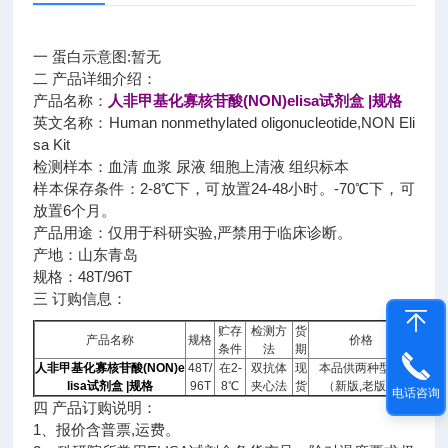
一 蛋白示意图:暂无
二 产品详细介绍：
产品名称：
人非甲基化寡核苷酸(NON)elisa试剂盒 |规格
英文名称：Human nonmethylated oligonucleotide,NON Eli
sa Kit
检测样本：血清 血浆 尿液 细胞上清液 组织标本
样本保存条件：2-8℃下，可放置24-48小时。-70℃下，可
放置6个月。
产品用途：仅用于科研实验,严禁用于临床诊断。
产地：山东青岛
规格：48T/96T
三 订购信息：
贮存
检测方
货
产品名称
规格
价格
条件
法
期
人非甲基化寡核苷酸(NON)e
48T/
在2-
双抗体
现
本品供两种型号
lisa试剂盒 |规格
96T
8℃
夹心法
货
（新版,老版）
电话咨询
四 产品订购说明：
1、报价含普票,运费。