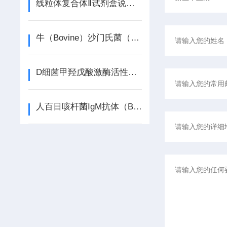
线粒体复合体Ⅱ试剂盒说明书
牛（Bovine）沙门氏菌（Salmonella）ELISA检测试剂盒
D细菌甲羟戊酸激酶活性酶连续循环光谱法定量检测 试剂盒产品说明书
人百日咳杆菌IgM抗体（BP-IgM） ELISA检测试剂盒说明书