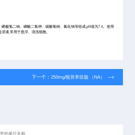
氯化钾、磷酸氢二钠、磷酸二氢钾、碳酸氢钠、氯化钠等组成,pH值为7.4。使用
Hanks平衡盐溶液,常用于悬浮、清洗细胞。
下一个：
250mg/瓶营养琼脂 （NA）