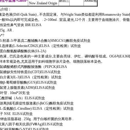
新生牛血清>Gibco*
新西兰
500ml/瓶
New Zealand Origin
品介绍：
速染色液(Diff-Quik Stain) , 不含固定液。与Wright Stain类似都是利用Roma
般90s以内即可完成染色。 . 2×100ml . 室温,避光,12个月 . 主要用于血细胞
4 牛传染性鼻气管炎 IBR ELISA
5g . AR .
*?
595 人3-羟基-3-甲基戊二酰辅酶A合酶1(HMGCS1)酶联免疫试剂盒
8 人L选择素(L-Selectin/CD62L)ELISA（定性检测）试剂盒
90 人蛋白酪氨酸磷酸酶抗体(IA-2A)
A36染色液 , 巴氏染色液的一种主要成分,主要由亮绿、伊红、磷钨酸等组成。OG6与EA36
细胞学样本常规染色,尤其适用于妇科细胞学涂片染色、细胞脱落标本染色。
99 大鼠磷酸烯醇式丙酮酸羧激酶（PEPCK)ELISA
78 大鼠糖缺失性转铁蛋白(CDT)ELISA试剂盒
38 人白介素3(IL-3)ELISA（定性检测）试剂盒
36 植物β-葡萄糖苷酸酶(GUS)ELISA试剂盒
84 小鼠肾上腺髓质素(ADM)ELISA试剂盒
七叶苷 . 10ml*20支/盒
3 兔乙酰胆碱（Ach）ELISA试剂盒
668 人游离β绒毛膜促性腺激素(f-βhCG)酶联免疫试剂盒
 人L-瓜氨酸(L-Citrulline) ELISA（定性检测）试剂盒
 兔子 NSE ELISA试剂盒
亚碲酸钾血琼脂基础 . 250g . 用于白喉杆菌的分离培养 .
3 大鼠第八因子相关抗原(FⅧAg)ELISA试剂盒
6 大鼠5核苷酸酶(5-NT)ELISA试剂盒