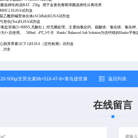
葡萄球菌选择性肉汤BAT . 250g . 用于金黄色葡萄球菌选择性分离培养 .
 猪MHC2 ELISA试剂盒
99 大鼠乙酰胆碱受体抗体(AChRab)ELISA试剂盒
4 犬弓形虫(Tox)ELISA试剂盒
anks平衡盐溶液(5×HBSS,无酚红) , 经无菌处理。主要由氯化钙、硫酸镁、氯化镁、
后使用。 . 500ml . 4℃,3个月 . Hanks' Balanced Salt Solution为含钙镁的
47 人心肌营养素1(CT-1)ELISA（定性检测）试剂盒
 . 20支
：
20-500g/支荧光素钠>518-47-8>青岛捷世康
返回列表
在线留言