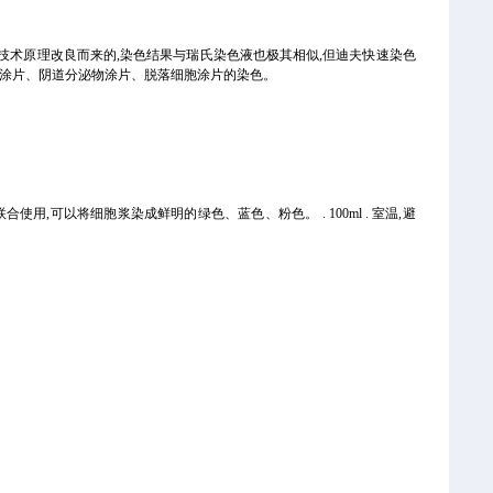
nowsky Stain技术原理改良而来的,染色结果与瑞氏染色液也极其相似,但迪夫快速染色
涂片、骨髓涂片、阴道分泌物涂片、脱落细胞涂片的染色。
联合使用,可以将细胞浆染成鲜明的绿色、蓝色、粉色。 . 100ml . 室温,避