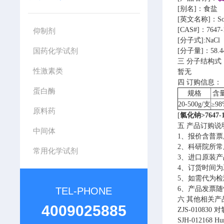
[别名]：食盐
[英文名称]：Sodi
[CAS#]：7647-
仰制剂
[分子式]:NaCl
国药化学试剂
[分子量]：58.4
三 分子结构式
性激素类
暂无
四 订购信息：
蛋白酶
规格
含
20-500g/支
≥98
原料药
[
氯化钠>7647
五 产品订购说
中间体
1、报价含普票
2、科研院所
常用化学试剂
3、进口原装产
4、订货时间为
5、如需代为
6、产品发票
TEL-PHONE
六 其他相关
4009025885
ZJS-010830 对
SJH-012168 H