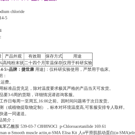
um chloride
14-5
4
：
量
产品外观
有效期
保存方式
用途
%
高纯粉末状
二十四个月
常温保存
仅用于科研实验
-14-5>品牌：捷世康
用途]：仅科研实验使用，严禁用于临床。
明：
,运费。
常用标准品货充足，除对温度要求极其严格的产品当天可发货。
品要3-6周的货期，详细情况请咨询客服。
工作日每周一至周五,16:00之前。因时间问题将于次日发货。
检测（或植物提取物定制），标本对环境温度高,可客服安排专人取样。
随快递一同递送。
产品简介：
氯苯乙酰胺 539-03-7 C8H8NOCl p-Chloroacetanilide 169.61
uman α-Smooth muscle actin,α-SMA Elisa Kit 人α平滑肌肌动蛋白(α-SMA)