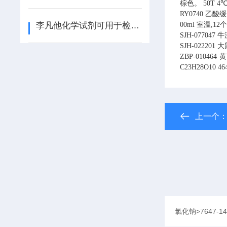
棕色。 50T 4
RY0740 乙酸
李凡他化学试剂可用于检测是否含有浆膜黏蛋白
00ml 室温,1
SJH-077047
SJH-022201 大
ZBP-010464 
C23H28O10 46
上一个