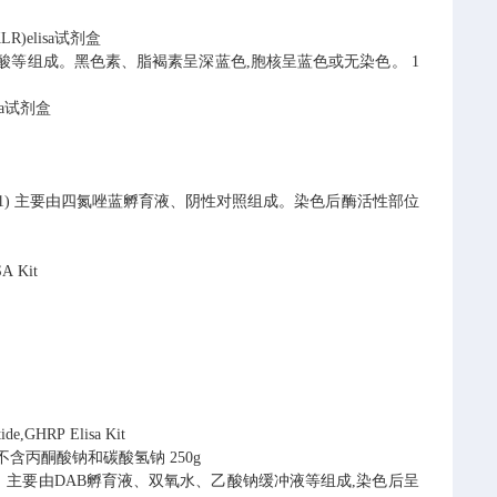
体(KLR)elisa试剂盒
蓝、酸等组成。黑色素、脂褐素呈深蓝色,胞核呈蓝色或无染色。 1
lisa试剂盒
LDH1) 主要由四氮唑蓝孵育液、阴性对照组成。染色后酶活性部位
A Kit
e,GHRP Elisa Kit
ES，不含丙酮酸钠和碳酸氢钠 250g
)显色。 主要由DAB孵育液、双氧水、乙酸钠缓冲液等组成,染色后呈