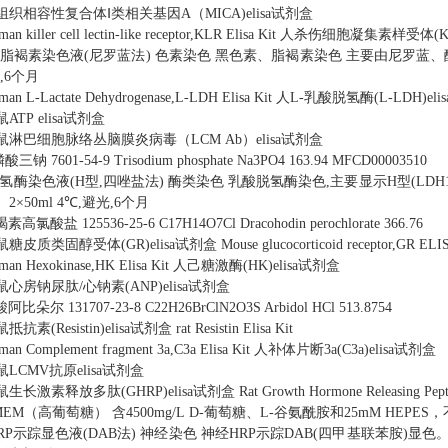
0 人组织相容性复合体Ⅰ类相关基因A（MICA)elisa试剂盒
uman killer cell lectin-like receptor,KLR Elisa Kit 人杀伤细胞凝集素样受
黑色素脂褐素染色液(尼罗蓝法) 色素染色 黑色素、脂褐素染色 主要由尼罗
光,6个月
uman L-Lactate Dehydrogenase,L-LDH Elisa Kit 人L-乳酸脱氢酶(L-LDH)e
小鼠ATP elisa试剂盒
8 豚鼠淋巴细胞脉络丛脑膜炎病毒（LCM Ab）elisa试剂盒
酸三钠 7601-54-9 Trisodium phosphate Na3PO4 163.94 MFCD00003510
乳酸脱氢酶染色液(H型,四唑盐法) 酶类染色 乳酸脱氢酶染色,主要显示H型(
×50ml 4℃,避光,6个月
竭素高氯酸盐 125536-25-6 C17H14O7Cl Dracohodin perochlorate 366.76
鼠糖皮质类固醇受体(GR)elisa试剂盒 Mouse glucocorticoid receptor,GR ELIS
uman Hexokinase,HK Elisa Kit 人己糖激酶(HK)elisa试剂盒
 大鼠心房钠尿肽/心钠素(ANP)elisa试剂盒
酸阿比朵尔 131707-23-8 C22H26BrClN2O3S Arbidol HCl 513.8754
抵抗素(Resistin)elisa试剂盒 rat Resistin Elisa Kit
uman Complement fragment 3a,C3a Elisa Kit 人补体片断3a(C3a)elisa试剂盒
 豚鼠LCMV抗原elisa试剂盒
鼠生长激素释放多肽(GHRP)elisa试剂盒 Rat Growth Hormone Releasing Peptid
8 DMEM（高葡萄糖） 含4500mg/L D-葡萄糖、L-谷氨酰胺和25mM HEP
神经HRP示踪显色液(DAB法) 神经染色 神经HRP示踪DAB(四甲基联苯胺