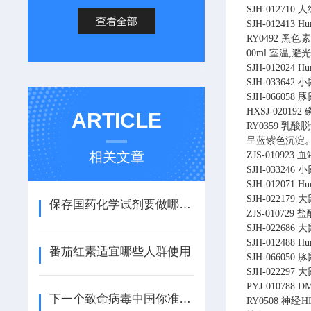
SJH-01271
查看全部
SJH-012413 H
RY0492 
00ml 室温,避
SJH-012024 H
SJH-033642 
SJH-06605
HXSJ-020192 磷
ARTICLE
RY0359 
呈蓝紫色沉淀。 2
相关文章
ZJS-010923 血
SJH-033246 小
SJH-012071 H
SJH-022179
保存国药化学试剂要做哪些工作
ZJS-010729 盐
SJH-022686 大鼠
SJH-012488 H
番茄红素适宜哪些人群使用
SJH-066050
SJH-022297 大
PYJ-01078
下一个致命病毒中国你准备好了吗
RY0508 