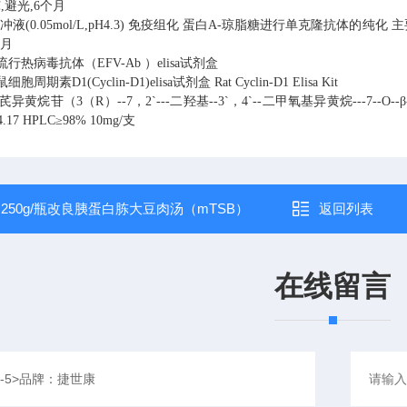
℃,避光,6个月
缓冲液(0.05mol/L,pH4.3) 免疫组化 蛋白A-琼脂糖进行单克隆抗体的纯化 主要
2个月
 牛流行热病毒抗体（EFV-Ab ）elisa试剂盒
鼠细胞周期素D1(Cyclin-D1)elisa试剂盒 Rat Cyclin-D1 Elisa Kit
黄芪异黄烷苷（3（R）--7，2`---二羟基--3`，4`--二甲氧基异黄烷---7--O--β--D--葡萄糖
4.17 HPLC≥98% 10mg/支
：
250g/瓶改良胰蛋白胨大豆肉汤（mTSB）
返回列表
在线留言