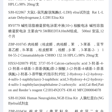
HPLC≥98% 20mg/支
SJH-022867
大鼠L-鼠乳酸脱氢酶(L-LDH) elisa试剂盒
Rat L-L
actate Dehydrogenase,L-LDH Elisa Kit
RY0779
碱性琼脂糖凝胶电泳缓冲液(10×)
核酸电泳
碱性琼脂
糖凝胶电泳
主要由*0.5M和EDTA10mM组成。
500ml
室温,12
个月
ZBP-010745
肉桂醛（桂皮醛，肉桂醛，苯
，3-苯基
，亚苄
基乙醛，Β-苯基
，桂皮醛苯
，桂醛，β-苯
，3-苯基-2-
）
1
04-55-2
Cinnamaldehyde
C9H8O
132.16
HPLC≥98% 20mg/支
HXSJ-020079
钙红
3737-95-9
Calcon-carboxylic acid
3-羟基-4-
(2-羟基-4-磺基-1-萘基偶氮)萘-2-羧酸;1-(2-羟基-4-磺基-1-萘基
偶氮)-2-羟基-3-萘甲酸;钙指示剂;钙红
2-Hydroxy-1-(2-hydroxy-
4-sulfo-1-naphthylazo)-3-naphthoic acid;3-Hydroxy-4-(2-hydroxy-
4-sulfo-1-naphthylazo)naphthalene-2-carboxylic acid;Cal-Red;Patt
on and Reeder’s reagent
C21H14N2O7S
438.41
MFCD00004078
SJH-012666
Human Neuroglobin,NGB Elisa Kit
人脑红蛋白(NG
B)elisa试剂盒
ZBP-010434
根皮苷（弗罗利辛，根皮苷二水合