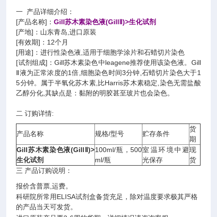
一 产品详细介绍：
[产品名称]：
Gill苏木素染色液(GillⅡ)>生化试剂
[产地]：山东青岛,进口原装
[有效期]：12个月
[用途]：进行性染色液,适用于细胞学涂片和石蜡切片染色
[试剂组成]：Gill苏木素染色中leagene推荐使用该染色液。Gill
Ⅱ液为正常浓度的1倍,细胞染色时间3分钟,石蜡切片染色大于1
5分钟。属于半氧化苏木素,比Harris苏木素稳定,染色无需盐酸
乙醇分化,其缺点是：黏附的明胶甚至玻片也会染色。
二 订购详情:
货
产品名称
规格/型号
贮存条件
期
Gill苏木素染色液(GillⅡ)>
100ml/瓶，500
室温环境中避
现
生化试剂
ml/瓶
光保存
货
三 产品订购说明：
报价含普票,运费。
科研院所常用ELISA试剂盒备货充足，除对温度要求极其严格
的产品当天可发货。