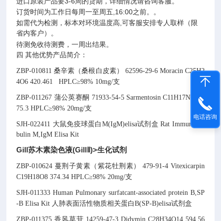
进口原装产品要3-6周的货期，详细情况请咨询客服。
订货时间为工作日每周一至周五,16:00之前。。
如需代为检测，标本对环境温度高,可客服安排专人取样（限
省内客户）。
待测免收待测费，一周出结果。
四 其他优势产品简介：
ZBP-010811
桑辛素（桑根白皮素）
62596-29-6
Moracin
C25H2
4O6
420.461
HPLC≥98% 10mg/支
ZBP-011267
蒲公英赛酮
71933-54-5
Sarmentosin
C11H17NO7
2
75.3
HPLC≥98% 20mg/支
电话咨询
SJH-022411
大鼠免疫球蛋白M(IgM)elisa试剂盒
Rat Immunoglo
bulin M,IgM Elisa Kit
Gill苏木素染色液(GillⅡ)>生化试剂
ZBP-010624
蔓荆子黄素（紫花牡荆素）
479-91-4
Vitexicarpin
C19H18O8
374.34
HPLC≥98% 20mg/支
SJH-011333
Human Pulmonary surfatcant-associated protein B,SP
-B Elisa Kit
人肺表面活性物质相关蛋白B(SP-B)elisa试剂盒
ZBP-011375
香风草苷
14259-47-3
Didymin
C28H34O14
594.56