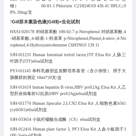
物）
60-81-1
Phlorizin
C21H24O10
436.41
HPLC≥9
8% 20mg/支
Gill苏木素染色液(GillⅡ)>生化试剂
?
HXSJ-020178
对硝基苯酚
100-02-7
p-Nitrophenol
对硝基苯酚;4
-硝基苯酚;;4-硝基-1-羟基苯
p-Nitrophenol;Phenol,4-nitro-;4-Nit
rophenol;4-Hydroxynitrobenzene
C6H5NO3
139.11
SJH-011231
Human Intestinal trefoil factor,ITF Elisa Kit
人肠三
叶因子(ITF)elisa试剂盒
PYJ-011143
单料乳糖胆盐发酵培养基管（含小倒管）
用于大
肠菌群的测定
10ml*20支/盒
SJH-011619
human hepatitis B virus,HBV preS2Ag Elisa Kit
人乙
型肝炎病毒前S2抗原(HBV preS2Ag)elisa试剂盒
SJH-011774
Human lipocalin 2,LCN2 Elisa Kit
人细胞色素b561
(cytb561)elisa试剂盒
SJH-033654
小鼠柠檬酸合成酶（CS）elisa试剂盒
SJH-012416
Human plaet factor 3, PF3 Elisa Kit
人血小板因子3
(PF-3)elisa试剂盒