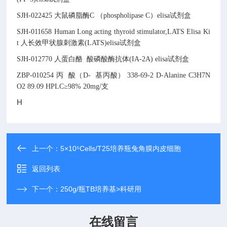
SJH-022425
大鼠磷脂酶C （phospholipase C）elisa试剂盒
SJH-011658
Human Long acting thyroid stimulator,LATS Elisa Ki
t
人长效甲状腺刺激素(LATS)elisa试剂盒
SJH-012770
人蛋白酪
酸磷酸酶抗体(IA-2A) elisa试剂盒
ZBP-010254
丙
酸（D-
基丙酸）
338-69-2
D-Alanine
C3H7N
O2
89.09
HPLC≥98% 20mg/支
H
上一个：
5×10⁵Cells/T25培养瓶兔角膜内皮细胞
返回列表
下一个：
250g/瓶TB培养基>科研用
在线留言