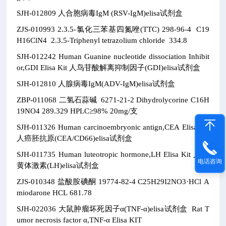
SJH-012809
人合胞病毒IgM (RSV-IgM)elisa试剂盒
ZJS-010993
2.3.5-氯化三苯基四氮唑(TTC)
298-96-4
C19
H16ClN4
2.3.5-Triphenyl tetrazolium chloride
334.8
SJH-012242
Human Guanine nucleotide dissociation Inhibit
or,GDI Elisa Kit
人鸟苷酸解离抑制因子(GDI)elisa试剂盒
SJH-012810
人腺病毒IgM(ADV-IgM)elisa试剂盒
ZBP-011068
二氢石蒜碱
6271-21-2
Dihydrolycorine
C16H
19NO4
289.329
HPLC≥98% 20mg/支
SJH-011326
Human carcinoembryonic antign,CEA Elisa Kit
人癌胚抗原(CEA/CD66)elisa试剂盒
SJH-011735
Human luteotropic hormone,LH Elisa Kit
人促
电话咨询
黄体激素(LH)elisa试剂盒
ZJS-010348
盐酸胺碘酮
19774-82-4
C25H29I2NO3·HCl
A
miodarone HCL
681.78
SJH-022036
大鼠肿瘤坏死因子α(TNF-α)elisa试剂盒
Rat T
umor necrosis factor α,TNF-α Elisa KIT