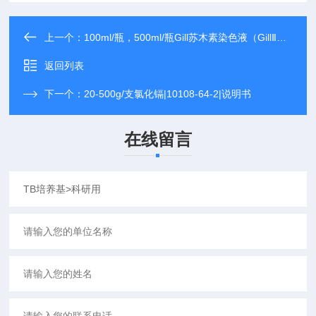
上一个：
100ml/瓶，500ml/瓶Gill苏木素染色液（GillⅡ）>生化试剂
返回列表
下一个：
20-500g/支氯化镉|10108-64-2|说明书
在线留言