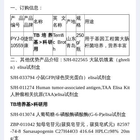
一、订购信息：
产品
产品
英文
规
名称
产地
用途
编号
品牌
名称
格
TB培养
Terrifi
250
PYJ-0
捷世
山东
用于基因工程菌大肠
基>科研
c Brot
g/
10559
康
青岛
杆菌培养，营养丰富
用
h
瓶
二、其他优势产品介绍：
SJH-022565
大鼠饥饿素（ghreli
n）elisa试剂盒
SJH-033794
小鼠GFP(绿色荧光蛋白）elisa试剂盒
SJH-011274
Human tumor-associated antigen,TAA Elisa Kit
人肿瘤相关抗原(TAA)elisa试剂盒
TB培养基>科研用
SJH-013074
人葡萄糖-6-磷酸酶磷酸酶(G-6-P)elisa试剂盒
ZBP-011042
知母皂苷元(菝葜皂苷元，菝葜皂甙元)
82597
-74-8
Sarsasapogenin
C27H44O3
416.64
HPLC≥98% 20m
g/支