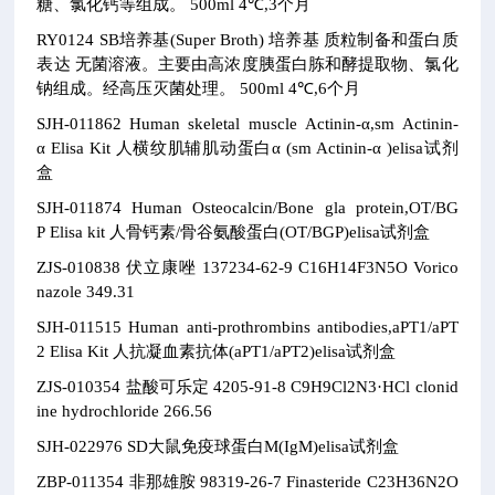
糖、氯化钙等组成。
500ml
4℃,3个月
RY0124
SB培养基(Super Broth)
培养基
质粒制备和蛋白质
表达
无菌溶液。主要由高浓度胰蛋白胨和酵提取物、氯化
钠组成。经高压灭菌处理。
500ml
4℃,6个月
SJH-011862
Human skeletal muscle Actinin-α,sm Actinin-
α Elisa Kit
人横纹肌辅肌动蛋白α (sm Actinin-α )elisa试剂
盒
SJH-011874
Human Osteocalcin/Bone gla protein,OT/BG
P Elisa kit
人骨钙素/骨谷氨酸蛋白(OT/BGP)elisa试剂盒
ZJS-010838
伏立康唑
137234-62-9
C16H14F3N5O
Vorico
nazole
349.31
SJH-011515
Human anti-prothrombins antibodies,aPT1/aPT
2 Elisa Kit
人抗凝血素抗体(aPT1/aPT2)elisa试剂盒
ZJS-010354
盐酸可乐定
4205-91-8
C9H9Cl2N3·HCl
clonid
ine hydrochloride
266.56
SJH-022976
SD大鼠免疫球蛋白M(IgM)elisa试剂盒
ZBP-011354
非那雄胺
98319-26-7
Finasteride
C23H36N2O