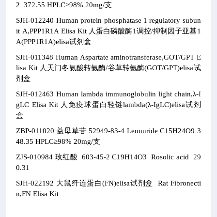
2
372.55
HPLC≥98% 20mg/支
SJH-012240
Human protein phosphatase 1 regulatory subun
it A,PPP1R1A Elisa Kit
人蛋白磷酸酶1调控/抑制因子亚基1
A(PPP1R1A)elisa试剂盒
SJH-011348
Human Aspartate aminotransferase,GOT/GPT E
lisa Kit
人天门冬氨酸转氨酶/谷草转氨酶(GOT/GPT)elisa试
剂盒
SJH-012463
Human lambda immunoglobulin light chain,λ-I
gLC Elisa Kit
人免疫球蛋白轻链lambda(λ-IgLC)elisa试剂
盒
ZBP-011020
益母草苷
52949-83-4
Leonuride
C15H24O9
3
48.35
HPLC≥98% 20mg/支
ZJS-010984
玫红酸
603-45-2
C19H14O3
Rosolic acid
29
0.31
SJH-022192
大鼠纤连蛋白(FN)elisa试剂盒
Rat Fibronecti
n,FN Elisa Kit