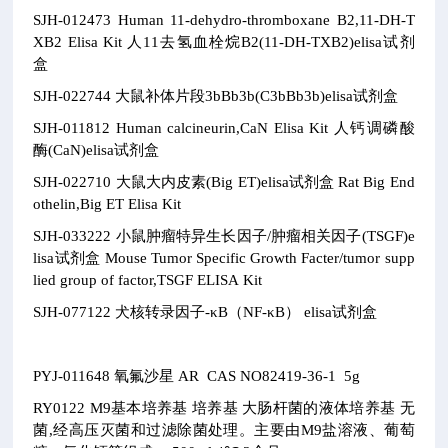
SJH-012473
Human 11-dehydro-thromboxane B2,11-DH-T
XB2 Elisa Kit
人11去氢血栓烷B2(11-DH-TXB2)elisa试剂
盒
SJH-022744
大鼠补体片段3bBb3b(C3bBb3b)elisa试剂盒
SJH-011812
Human calcineurin,CaN Elisa Kit
人钙调磷酸
酶(CaN)elisa试剂盒
SJH-022710
大鼠大内皮素(Big ET)elisa试剂盒
Rat Big End
othelin,Big ET Elisa Kit
SJH-033222
小鼠肿瘤特异生长因子/肿瘤相关因子(TSGF)e
lisa试剂盒
Mouse Tumor Specific Growth Facter/tumor supp
lied group of factor,TSGF ELISA Kit
SJH-077122
犬核转录因子-κB（NF-κB） elisa试剂盒
PYJ-011648
氧氟沙星
AR CAS NO82419-36-1
5g
RY0122
M9基本培养基
培养基
大肠杆菌的液体培养基
无
菌,经高压灭菌和过滤除菌处理。主要由M9盐溶液、葡萄