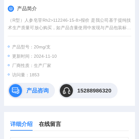
产品简介
（R型）人参皂苷Rh2>112246-15-8>报价 是我公司基于提纯技
术生产质量可放心购买，如产品含量使用中发现与产品包装标识
不*，可全额退款，为使广大客户一站式购齐所需试剂我公司同时
代理：中检所标准品、食品分析标准品、环境标准品同时提供技
产品型号：20mg/支
术服务支持，基单位购货积分每季度均可参加礼品兑换（iphone
更新时间：2024-11-10
6、iPhone5s、iPad mini,笔记本电脑等礼品）。
厂商性质：生产厂家
访问量：1853
产品咨询
15288986320
详细介绍
在线留言