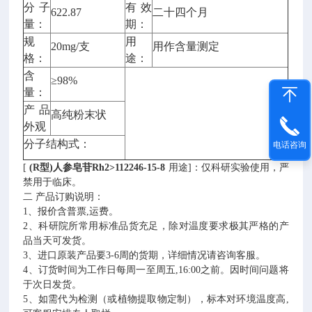
分子
有效
622.87
二十四个月
量：
期：
规
用
20mg/支
用作含量测定
格：
途：
含
≥98%
量：
产品
高纯粉末状
外观
分子结构式：
电话咨询
[
(R型)人参皂苷Rh2>112246-15-8
用途]：仅科研实验使用，严
禁用于临床。
二 产品订购说明：
1、报价含普票,运费。
2、科研院所常用标准品货充足，除对温度要求极其严格的产
品当天可发货。
3、进口原装产品要3-6周的货期，详细情况请咨询客服。
4、订货时间为工作日每周一至周五,16:00之前。因时间问题将
于次日发货。
5、如需代为检测（或植物提取物定制），标本对环境温度高,