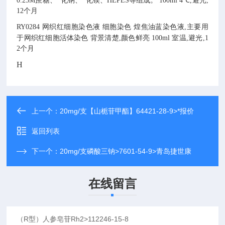
0.25M蔗糖、
化钠、
化镁、HEPES等组成。
100ml
4℃,避光,
12个月
RY0284
网织红细胞染色液
细胞染色
煌焦油蓝染色液,主要用
于网织红细胞活体染色
背景清楚,颜色鲜亮
100ml
室温,避光,1
2个月
H
上一个：
20mg/支【山栀苷甲酯】64421-28-9>*报价
返回列表
下一个：
20mg/支磷酸三钠>7601-54-9>青岛捷世康
在线留言