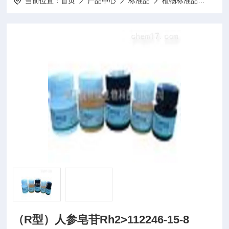
当前位置：
首页
产品中心
标准品
植物标准品
20m
（R型）人参皂苷Rh2>112246-15-8