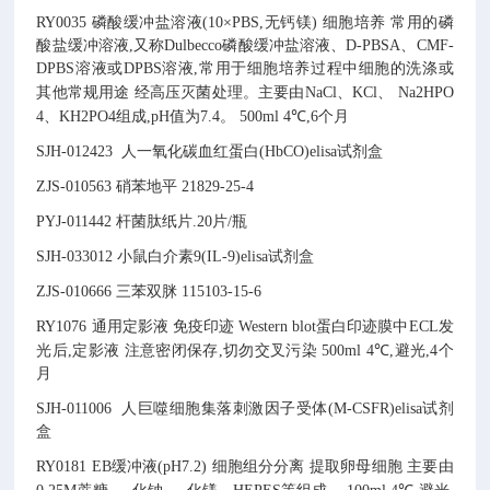
RY0035
磷酸缓冲盐溶液(10×PBS,无钙镁)
细胞培养
常用的磷
酸盐缓冲溶液,又称Dulbecco磷酸缓冲盐溶液、D-PBSA、CMF-
DPBS溶液或DPBS溶液,常用于细胞培养过程中细胞的洗涤或
其他常规用途
经高压灭菌处理。主要由NaCl、KCl、 Na2HPO
4、KH2PO4组成,pH值为7.4。
500ml
4℃,6个月
SJH-012423
人一氧化碳血红蛋白(HbCO)elisa试剂盒
ZJS-010563
硝苯地平
21829-25-4
PYJ-011442
杆菌肽纸片
.
20片/瓶
SJH-033012
小鼠白介素9(IL-9)elisa试剂盒
ZJS-010666
三苯双脒
115103-15-6
RY1076
通用定影液
免疫印迹
Western blot蛋白印迹膜中ECL发
光后,定影液
注意密闭保存,切勿交叉污染
500ml
4℃,避光,4个
月
SJH-011006
人巨噬细胞集落刺激因子受体(M-CSFR)elisa试剂
盒
RY0181
EB缓冲液(pH7.2)
细胞组分分离
提取卵母细胞
主要由