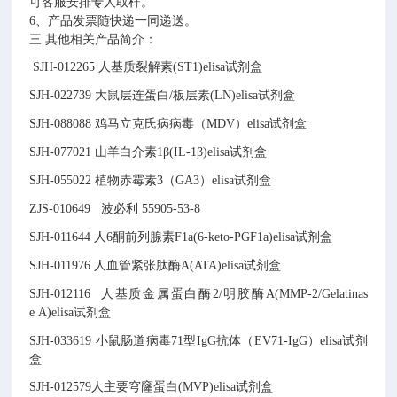
可客服安排专人取样。
6、产品发票随快递一同递送。
三 其他相关产品简介：
SJH-012265
人基质裂解素(ST1)elisa试剂盒
SJH-022739
大鼠层连蛋白/板层素(LN)elisa试剂盒
SJH-088088
鸡马立克氏病病毒（MDV）elisa试剂盒
SJH-077021
山羊白介素1β(IL-1β)elisa试剂盒
SJH-055022
植物赤霉素3（GA3）elisa试剂盒
ZJS-010649
波必利
55905-53-8
SJH-011644
人6酮前列腺素F1a(6-keto-PGF1a)elisa试剂盒
SJH-011976
人血管紧张肽酶A(ATA)elisa试剂盒
SJH-012116
人基质金属蛋白酶2/明胶酶A(MMP-2/Gelatinas
e A)elisa试剂盒
SJH-033619
小鼠肠道病毒71型IgG抗体（EV71-IgG）elisa试剂
盒
SJH-012579
人主要穹窿蛋白(MVP)elisa试剂盒