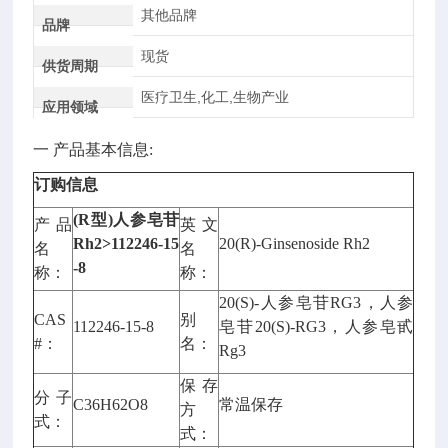
其他品牌
品牌
现货
供货周期
医疗卫生,化工,生物产业
应用领域
一 产品基本信息:
订购信息
(R型)人参皂苷
产品
英文
Rh2>112246-15
20(R)-Ginsenoside Rh2
名
名
-8
称：
称：
20(S)-人参皂苷RG3，人参
CAS
别
112246-15-8
皂苷20(S)-RG3，人参皂甙
#：
名：
Rg3
保存
分子
C36H62O8
常温保存
方
式：
式：