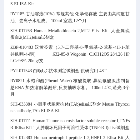
S ELISA Kit
RY1185
甘油溶液(10%)
常规其他
化学储存液
主要由高纯度甘
油、去离子水组成。
100ml
室温,12个月
SJH-011763
Human Metallothionein 2,MT2 Elisa Kit
人金属硫
蛋白2(MT2)elisa试剂盒
ZBP-010483
汉黄芩素（5,7-二羟基-8-甲氧基-2-苯基-4H-1-苯
并呋喃-4-酮）
.
632-85-9
Wogonin
C16H12O5
284.26
HP
LC≥98% 20mg/支
PYJ-011543
白喉IgG抗体测定试剂盒
供研究用
48T
RY0821
水饱和酚(Phenol Water)
核酸提取
异硫氰酸胍法制备
总RNA
加热溶解苯酚后,反复抽吸水相。
100ml
4℃,避光,3个
月
SJH-033384
小鼠甲状腺素抗体(TAb)elisa试剂盒
Mouse Thyroxi
ne antibody,TAb ELISA Kit
SJH-011111
Human Tumor necrosis factor soluble receptor Ⅰ,TNFs
R-ⅠElisa KIT
人肿瘤坏死因子可溶性受体Ⅰ(TNFsR-Ⅰ)elisa试剂盒
SJH-012383
Human neutrophil peptide 1-3,HNP1-3 Elisa Kit
人