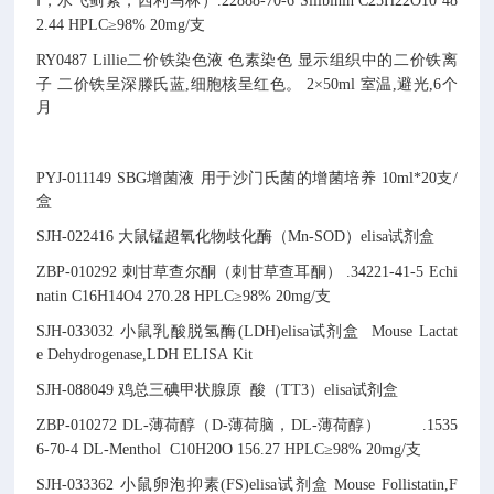
Ⅰ，水飞蓟素，西利马林）
.
22888-70-6
Silibinin
C25H22O10
48
2.44
HPLC≥98% 20mg/支
RY0487
Lillie二价铁染色液
色素染色
显示组织中的二价铁离
子
二价铁呈深滕氏蓝,细胞核呈红色。
2×50ml
室温,避光,6个
月
PYJ-011149
SBG增菌液
用于沙门氏菌的增菌培养
10ml*20支/
盒
SJH-022416
大鼠锰超氧化物歧化酶（Mn-SOD）elisa试剂盒
ZBP-010292
刺甘草查尔酮（刺甘草查耳酮）
.
34221-41-5
Echi
natin
C16H14O4
270.28
HPLC≥98% 20mg/支
SJH-033032
小鼠乳酸脱氢酶(LDH)elisa试剂盒
Mouse Lactat
e Dehydrogenase,LDH ELISA Kit
SJH-088049
鸡总三碘甲状腺原
酸（TT3）elisa试剂盒
ZBP-010272
DL-薄荷醇（D-薄荷脑，DL-薄荷醇）
.
1535
6-70-4
DL-Menthol
C10H20O
156.27
HPLC≥98% 20mg/支
SJH-033362
小鼠卵泡抑素(FS)elisa试剂盒
Mouse Follistatin,F