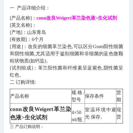
一 产品详细介绍：
[产品名称]：
conn改良Weigert革兰染色液>生化试剂
[英文名称]：
[产地]：山东青岛
[有效期]：6个月
[用途]：改良的细菌革兰染色,可以区分Gram阳性细菌
和阴性细菌,尤其适用于鉴别细菌和非细菌的蓝色微颗
粒状物质(如钙盐)。
[试剂组成]：革兰阳性菌和纤维素呈蓝紫色,阴性菌呈
红色。
二 订购详情:
规格/
货
产品名称
保存条件
型号
期
conn改良Weigert革兰染
室温环境中避
现
4×50
色液>生化试剂
光 保存。
货
ml/瓶
三 产品订购说明：