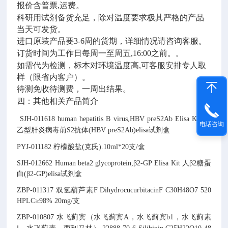
报价含普票,运费。
科研用试剂备货充足，除对温度要求极其严格的产品
当天可发货。
进口原装产品要3-6周的货期，详细情况请咨询客服。
订货时间为工作日每周一至周五,16:00之前。。
如需代为检测，标本对环境温度高,可客服安排专人取
样（限省内客户）。
待测免收待测费，一周出结果。
四：其他相关产品简介
SJH-011618
human hepatitis B virus,HBV preS2Ab Elisa Kit
人
电话咨询
乙型肝炎病毒前S2抗体(HBV preS2Ab)elisa试剂盒
PYJ-011182
柠檬酸盐(克氏)
.
10ml*20支/盒
SJH-012662
Human beta2 glycoprotein,β2-GP Elisa Kit
人β2糖蛋
白(β2-GP)elisa试剂盒
ZBP-011317
双氢葫芦素F
DihydrocucurbitacinF
C30H48O7
520
HPLC≥98% 20mg/支
ZBP-010807
水飞蓟宾（水飞蓟宾A，水飞蓟宾b1，水飞蓟素