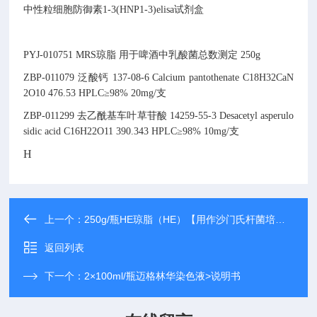
中性粒细胞防御素1-3(HNP1-3)elisa试剂盒
PYJ-010751
MRS琼脂
用于啤酒中乳酸菌总数测定
250g
ZBP-011079
泛酸钙
137-08-6
Calcium pantothenate
C18H32CaN
2O10
476.53
HPLC≥98% 20mg/支
ZBP-011299
去乙酰基车叶草苷酸
14259-55-3
Desacetyl asperulo
sidic acid
C16H22O11
390.343
HPLC≥98% 10mg/支
H
上一个：
250g/瓶HE琼脂（HE）【用作沙门氏杆菌培养】
返回列表
下一个：
2×100ml/瓶迈格林华染色液>说明书