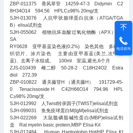
ZBP-011375 香风草苷 14259-47-3 Didymin C2
8H34O14 594.56 HPLC≥98% 20mg/支
SJH-013076 人抗甲状腺球蛋白抗体（ATGA/TGA
B）elisa试剂盒
SJH-055062 植物抗坏血酸过氧化物酶（APX）ELI
SA
RY0628 亚甲基蓝染色液(0.2%) 染色其他 多种组
电话咨询
织切片、涂片染色 主要由亚甲基蓝(美兰,次甲基
蓝)、去离子水组成。 100ml 室温,避光,6个月
ZJS-010439 雌二醇 50-28-2 C18H24O2 Estra
diol 272.39
ZBP-010822 通关藤苷H （通关藤H） 191729-45-
0 Tenacissoside H C42H66O14 794.96 HPL
C≥98% 20mg/支
SJH-012992 人Twist转录因子(TWIST)elisa试剂盒
SJH-099031 鱼免疫球蛋白M(IgM)elisa试剂盒
SJH-022269 大鼠髓磷脂碱性蛋白(MBP)elisa试剂
盒 Rat myelin basic protein,MBP Elisa Kit
SJH-012484 Human Haptoglobin,Hpt/HP Elisa KI