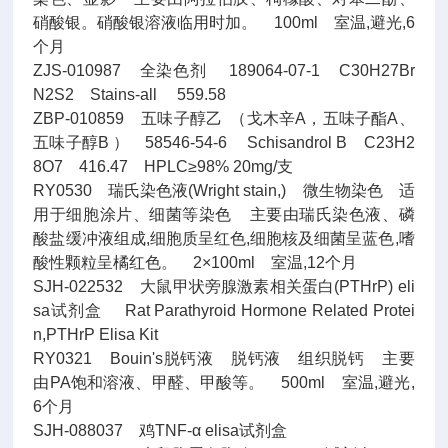
硝酸银。硝酸银溶液临用时加。 100ml 室温,避光,6
个月
ZJS-010987 全染色剂 189064-07-1 C30H27Br
N2S2 Stains-all 559.58
ZBP-010859 五味子醇乙 （戈木辛A，五味子酯A、
五味子醇B ） 58546-54-6 Schisandrol B C23H2
8O7 416.47 HPLC≥98% 20mg/支
RY0530 瑞氏染色液(Wright stain,) 微生物染色 适
用于细胞涂片、细菌等染色 主要由瑞氏染色液、磷
酸盐缓冲液组成,细胞质呈红色,细胞核及细菌呈蓝色,嗜
酸性颗粒呈橘红色。 2×100ml 室温,12个月
SJH-022532 大鼠甲状旁腺激素相关蛋白(PTHrP) eli
sa试剂盒 Rat Parathyroid Hormone Related Protei
n,PTHrP Elisa Kit
RY0321 Bouin's脱钙液 脱钙液 组织脱钙 主要
由PA饱和溶液、甲醛、甲酸等。 500ml 室温,避光,
6个月
SJH-088037 鸡TNF-α elisa试剂盒