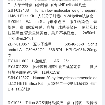
T 人结合珠蛋白/触珠蛋白(Hpt/HP)elisa试剂盒
SJH-012438 Human low molecular weight heparin,
LMWH Elisa Kit 人低分子肝素(LMWH)elisa试剂盒
RY0562 Warthin-Starry银染色液 微生物染色 螺
旋体、幽门螺旋杆菌、真菌、球菌等染色 菌丝及颗
粒呈黑色,背景呈棕黄色。染片不易腿色。 2×50ml
4℃,避光,3个月
ZBP-010857 五味子酯甲 58546-56-8 Schiz
androl A C30H32O9 536.574 HPLC≥98% 20mg/
支
PYJ-011602 L-丝氨酸 AR 25g
PYJ-011228 肠杆菌科细菌生化常规鉴定管 供肠
杆菌科细菌鉴定用 11种X15支
SJH-012327 Human 20-hydroxyeicosatetraenoic ac
id,12-HETE Elisa Kit 人12羟二十烷四烯酸(12-HET
E)elisa试剂盒
RY1028 Triton-SDS细胞裂解液 蛋白提取 裂解缓