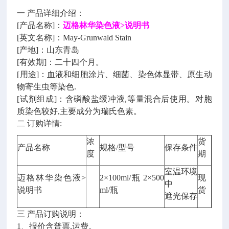
一 产品详细介绍：
[产品名称]：
迈格林华染色液>说明书
[英文名称]：May-Grunwald Stain
[产地]：山东青岛
[有效期]：二十四个月。
[用途]：血液和细胞涂片、细菌、染色体显带、原生动
物寄生虫等染色.
[试剂组成]：含磷酸盐缓冲液,等量混合后使用。对胞
质染色较好,主要成分为瑞氏色素。
二 订购详情:
浓
货
产品名称
规格/型号
保存条件
度
期
室温环境
迈格林华染色液>
2×100ml/瓶 2×500
现
中
说明书
ml/瓶
货
遮光保存
三 产品订购说明：
1、报价含普票,运费。