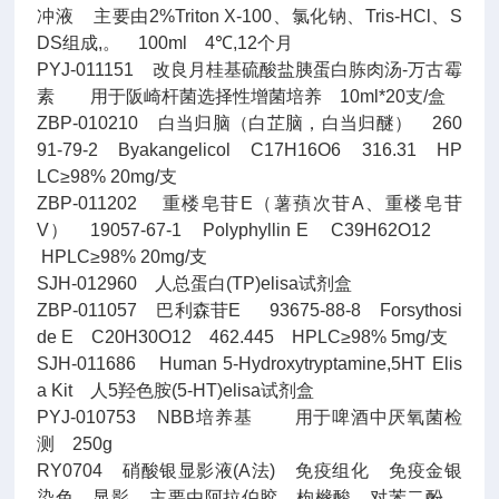
冲液 主要由2%Triton X-100、氯化钠、Tris-HCl、S
DS组成,。 100ml 4℃,12个月
PYJ-011151 改良月桂基硫酸盐胰蛋白胨肉汤-万古霉
素 用于阪崎杆菌选择性增菌培养 10ml*20支/盒
ZBP-010210 白当归脑（白芷脑，白当归醚） 260
91-79-2 Byakangelicol C17H16O6 316.31 HP
LC≥98% 20mg/支
ZBP-011202 重楼皂苷E（薯蕷次苷A、重楼皂苷
V） 19057-67-1 Polyphyllin E C39H62O12
HPLC≥98% 20mg/支
SJH-012960 人总蛋白(TP)elisa试剂盒
ZBP-011057 巴利森苷E 93675-88-8 Forsythosi
de E C20H30O12 462.445 HPLC≥98% 5mg/支
SJH-011686 Human 5-Hydroxytryptamine,5HT Elis
a Kit 人5羟色胺(5-HT)elisa试剂盒
PYJ-010753 NBB培养基 用于啤酒中厌氧菌检
测 250g
RY0704 硝酸银显影液(A法) 免疫组化 免疫金银
染色、显影 主要由阿拉伯胶、枸橼酸、对苯二酚、