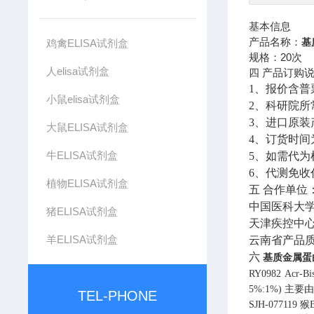
基本信息
产品名称：
基
鸡禽ELISA试剂盒
规格：20次
人elisa试剂盒
四 产品订购说
1、报价含普
小鼠elisa试剂盒
2、科研院
3、进口原装
大鼠ELISA试剂盒
4、订货时间
牛ELISA试剂盒
5、如需代
6、代测免
植物ELISA试剂盒
五 合作单位
中国医科大
猪ELISA试剂盒
天津疾控中
羊ELISA试剂盒
云南省产品
六
基质金属蛋
RY0982
Acr-Bi
5%:1%)
主要由超
TEL-PHONE
SJH-077119
猴B