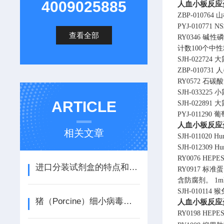
4009025885
人血小板反应蛋白
ZBP-010764
山
PYJ-010771
N
查看全部
RY0346
碱性磷
计数100个中
SJH-022724
大
ZBP-010731
人
RY0572
石碳酸
SJH-033225
小
ARTICLE
SJH-022891
大鼠
PYJ-011290
葡
人血小板反应蛋白
相关文章
SJH-011020
Hum
SJH-012309
Hu
RY0076
HEPES
进口分装试剂盒的特点和适用范围
RY0917
标准蛋白
含防腐剂。
1m
SJH-010114
猴
猪（Porcine）细小病毒（PPV）ELISA检测试剂盒说明书
人血小板反应蛋白
RY0198
HEPE