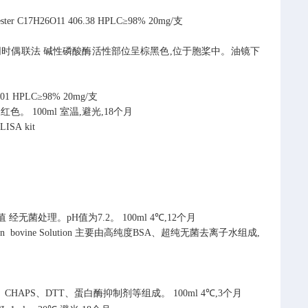
ster
C17H26O11
406.38
HPLC≥98% 20mg/支
同时偶联法
碱性磷酸酶活性部位呈棕黑色,位于胞桨中。油镜下
.01
HPLC≥98% 20mg/支
呈红色。
100ml
室温,避光,18个月
LISA kit
值
经无菌处理。pH值为7.2。
100ml
4℃,12个月
ine Solution
主要由高纯度BSA、超纯无菌去离子水组成,
S、CHAPS、DTT、蛋白酶抑制剂等组成。
100ml
4℃,3个月