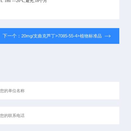
/L
1ml
—20℃,避光,18个月
下一个：
20mg/支曲克芦丁>7085-55-4>植物标准品