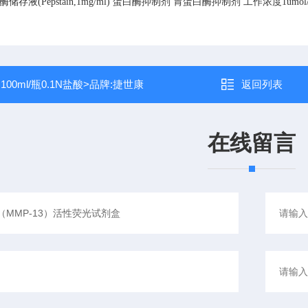
存液(Pepstain,1mg/ml)
蛋白酶抑制剂
胃蛋白酶抑制剂
工作浓度1umol
：
100ml/瓶0.1N盐酸>品牌:捷世康
返回列表
在线留言