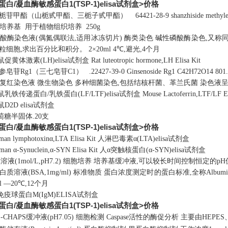
/凝血酶敏感蛋白1(TSP-1)elisa试剂盒>价格
栀苷甲酯（山栀甙甲酯、三栀子甙甲酯）
64421-28-9
shanzhiside methyle
S培养基
用于植物组织培养
250g
酸酶染色液(偶氮偶联法,适用冰冻切片)
酶类染色
碱性磷酸酶染色,又称
性粒细胞,求出百分比和积分。
2×20ml
4℃,避光,4个月
鼠促黄体激素(LH)elisa试剂盒
Rat luteotropic hormone,LH Elisa Kit
参皂苷Rg1（三七皂苷C1）
.
22427-39-0
Ginsenoside Rg1
C42H72O14
801
复红染色液
微生物染色
多种细菌染色,包括结核杆菌、革兰氏菌
染色液
鼠乳铁传递蛋白/乳铁蛋白(LF/LTF)elisa试剂盒
Mouse Lactoferrin,LTF/LF E
D2D elisa试剂盒
萄糖半固体
.
20支
/凝血酶敏感蛋白1(TSP-1)elisa试剂盒>价格
an lymphotoxinα,LTA Elisa Kit
人淋巴毒素α(LTA)elisa试剂盒
man α-Synuclein,α-SYN Elisa Kit
人α突触核蛋白(α-SYN)elisa试剂盒
溶液(1mol/L,pH7.2)
细胞培养
培养基缓冲液,可以较长时间控制恒定的pH
质溶液(BSA,1mg/ml)
标准物质
蛋白浓度测定时的蛋白标准,全称Albumin bov
l
—20℃,12个月
免疫球蛋白M(IgM)ELISA试剂盒
/凝血酶敏感蛋白1(TSP-1)elisa试剂盒>价格
S-CHAPS缓冲液(pH7.05)
细胞检测
Caspase活性的酶促分析
主要由HEPE