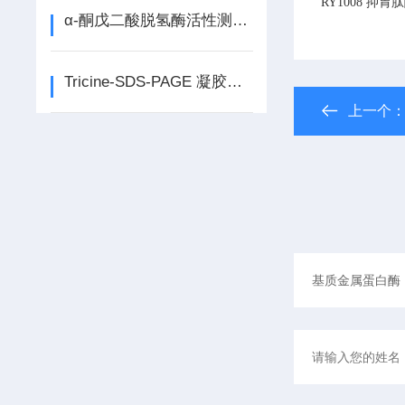
RY1008
抑胃肽酶储
α-酮戊二酸脱氢酶活性测定试剂盒说明书
Tricine-SDS-PAGE 凝胶配制试剂盒说明书
上一个