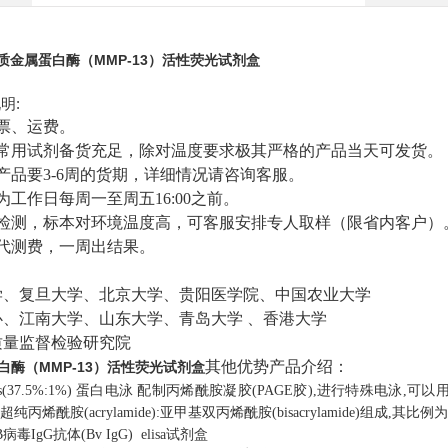
质金属蛋白酶（MMP-13）活性荧光试剂盒
明:
票、运费。
所常用试剂备货充足，除对温度要求极其严格的产品当天可发货。
产品要3-6周的货期，详细情况请咨询客服。
为工作日每周一至周五16:00之前。
为检测，标本对环境温度高，可客服安排专人取样（限省内客户）
收代测费，一周出结果。
：
学、复旦大学、北京大学、贵阳医学院、中国农业大学
心、江南大学、山东大学、青岛大学 、香港大学
质量监督检验研究院
其他优势产品介绍：
白酶（MMP-13）活性荧光试剂盒
s(37.5%:1%)
蛋白电泳
配制丙烯酰胺凝胶(PAGE胶),进行特殊电泳,可以用于
纯丙烯酰胺(acrylamide):亚甲基双丙烯酰胺(bisacrylamide)组成,其比例为
病毒IgG抗体(Bv IgG) elisa试剂盒