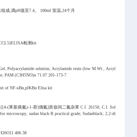
组成,调pH值至7.4。
100ml
室温,24个月
5)ELISA检测kit
Gel; Polyacrylamide solution; Acrylamide resin (low M.Wt.; Acryl
ide; PAM
(C3H5NO)n
71.07
201-173-7
nit of NF-κBα,pIKBα Elisa kit
6-[[4-(苯基偶氮)-1-萘]偶氮]萘嵌间二氮杂苯
C.I. 26150; C.I. Sol
for microscopy; sudan black B practical grade; Sudanblack; 2,2-di
H26O11
406.38