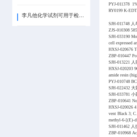
PYJ-011378
1
RY0199
K-EDTA
李凡他化学试剂可用于检测是否含有浆膜黏蛋白
SJH-011748
人
ZJS-010308
585
SJH-033190
Mou
cell expressed
HXSJ-020676
T
ZBP-010447
Po
SJH-013221
人
HXSJ-020203
9
amide resin (hi
PYJ-010748
B
SJH-022432
大
SJH-033781
小
ZBP-010641
No
HXSJ-020026
4
vent Black 3; C
methyl-6-[(E)-d
SJH-011462
人
ZBP-010968
Ac