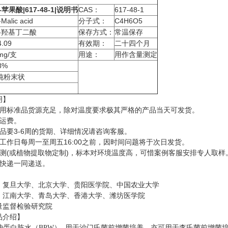
-苹果酸|617-48-1|说明书
CAS：
617-48-1
Malic acid
分子式：
C4H6O5
L-羟基丁二酸
保存方式：
常温保存
4.09
有效期：
二十四个月
mg/支
用途：
用作含量测定
8%
纯粉末状
明】
常用标准品货源充足，除对温度要求极其严格的产品当天可发货。
、运费。
品要3-6周的货期、详细情况请咨询客服。
工作日每周一至周五16:00之前，因时间问题将于次日发货。
检测(或植物提取物定制)，标本对环境温度高，可惜案例客服安排专人取样
随快递一同递送。
、复旦大学、北京大学、贵阳医学院、中国农业大学
、江南大学、青岛大学、香港大学、潍坊医学院
量监督检验研究院
品介绍】
冲蛋白胨水（BPW）
用于沙门氏菌前增菌培养，亦可用于李氏菌前增菌培