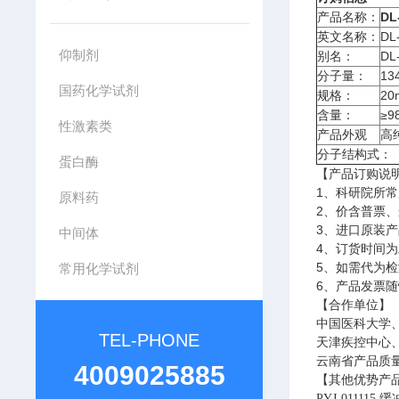
产品名称：
DL
英文名称：
DL-
仰制剂
别名：
D
分子量：
13
国药化学试剂
规格：
20
含量：
≥9
性激素类
产品外观
高
分子结构式：
蛋白酶
【产品订购说
1、科研院所
原料药
2、价含普票
3、进口原装产
中间体
4、订货时间为
5、如需代为
常用化学试剂
6、产品发票
【合作单位】
中国医科大学
TEL-PHONE
天津疾控中心
云南省产品质
4009025885
【其他优势产
PYJ-011115
缓