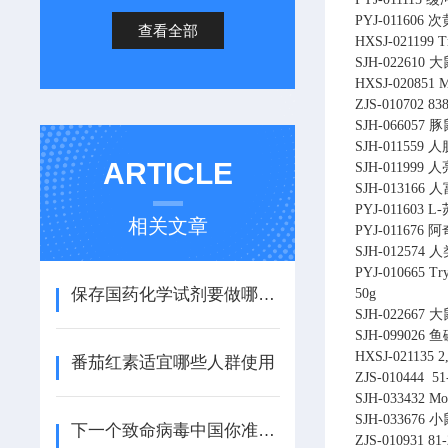
PYJ-011606
次
查看全部
HXSJ-021199
T
SJH-022610
大
HXSJ-020851
ZJS-010702
83
SJH-066057
豚
SJH-011559
人
ARTICLE
SJH-011999
人
SJH-013166
人
PYJ-011603
L
相关文章
PYJ-011676
阿
SJH-012574
人
PYJ-010665
Try
保存国药化学试剂要做哪些工作
50g
SJH-022667
大鼠
SJH-099026
鱼磷
HXSJ-021135
2
番茄红素适宜哪些人群使用
ZJS-010444
51
SJH-033432
Mo
SJH-033676
小
下一个致命病毒中国你准备好了吗
ZJS-010931
81-