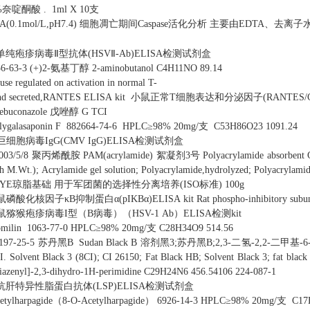
%奈啶酮酸
.
1ml X 10支
(0.1mol/L,pH7.4)
细胞凋亡期间Caspase活化分析
主要由EDTA、去离子水
单纯疱疹病毒Ⅱ型抗体(HSVⅡ-Ab)ELISA检测试剂盒
6-63-3
(+)2-氨基丁醇
2-aminobutanol
C4H11NO
89.14
se regulated on activation in normal T-
 and secreted,RANTES ELISA kit
小鼠正常T细胞表达和分泌因子(RANTES/CCL
ebuconazole 戊唑醇
G
TCI
lygalasaponin F
882664-74-6
HPLC≥98% 20mg/支
C53H86O23
1091.24
巨细胞病毒IgG(CMV IgG)ELISA检测试剂盒
003/5/8
聚丙烯酰胺
PAM(acrylamide)
絮凝剂3号
Polyacrylamide absorbent 
gh M.Wt.); Acrylamide gel solution; Polyacrylamide,hydrolyzed; Polyacrylam
CYE琼脂基础
用于军团菌的选择性分离培养(ISO标准)
100g
鼠磷酸化核因子κB抑制蛋白α(pIKBα)ELISA kit
Rat phospho-inhibitory subu
鼠猕猴疱疹病毒I型（B病毒）（HSV-1 Ab）ELISA检测kit
milin
1063-77-0
HPLC≥98% 20mg/支
C28H34O9
514.56
197-25-5
苏丹黑B
Sudan Black B
溶剂黑3;苏丹黑B;2,3-二氢-2,2-二甲基-
.I. Solvent Black 3 (8CI); CI 26150; Fat Black HB; Solvent Black 3; fat black 
iazenyl]-2,3-dihydro-1H-perimidine
C29H24N6
456.54106
224-087-1
抗肝特异性脂蛋白抗体(LSP)ELISA检测试剂盒
etylharpagide（8-O-Acetylharpagide）
6926-14-3
HPLC≥98% 20mg/支
C17