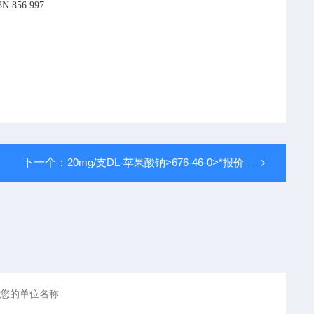
3N
856.997
下一个：
20mg/支DL-苹果酸钠>676-46-0>*报价