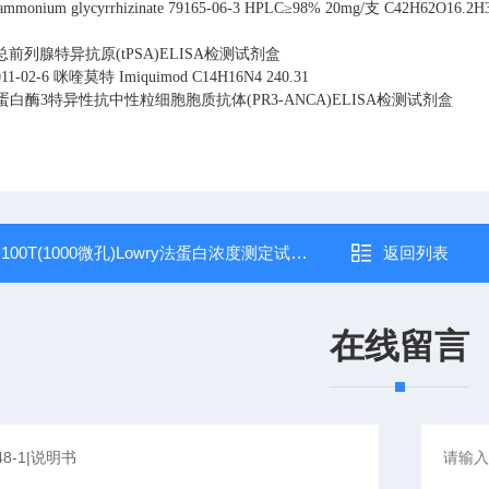
ammonium glycyrrhizinate
79165-06-3
HPLC≥98% 20mg/支
C42H62O16.2H
总前列腺特异抗原(tPSA)ELISA检测试剂盒
11-02-6
咪喹莫特
Imiquimod
C14H16N4
240.31
蛋白酶3特异性抗中性粒细胞胞质抗体(PR3-ANCA)ELISA检测试剂盒
：
100T(1000微孔)Lowry法蛋白浓度测定试剂盒
返回列表
在线留言