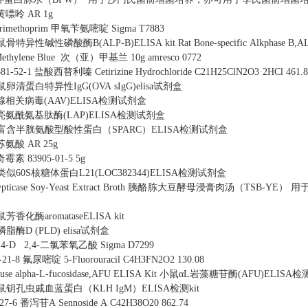
黄嘌呤
AR
1g
rimethoprim 甲氧苄氨嘧啶
Sigma T7883
鼠骨特异性碱性磷酸酶B(ALP-B)ELISA kit
Rat Bone-specific Alkphase B,A
Methylene Blue 次（亚）甲基兰
10g
amresco 0772
881-52-1
盐酸西替利嗪
Cetirizine Hydrochloride
C21H25ClN2O3·2HCl
461.
鼠卵清蛋白特异性IgG(OVA sIgG)elisa试剂盒
腺相关病毒(AAV)ELISA检测试剂盒
亮氨酰氨基肽酶(LAP)ELISA检测试剂盒
富含半胱氨酸型酸性蛋白（SPARC）ELISA检测试剂盒
-苏氨酸
AR
25g
奇霉素
83905-01-5
5g
类似60S核糖体蛋白L21(LOC382344)ELISA检测试剂盒
pticase Soy-Yeast Extract Broth
胰酪胨大豆酵母浸膏肉汤（TSB-YE）
用
芳香化酶aromataseELISA kit
脂酶D (PLD) elisa试剂盒
,4-D 2,4-二氯苯氧乙酸
Sigma D7299
-21-8
氟尿嘧啶
5-Fluorouracil
C4H3FN2O2
130.08
use alpha-L-fucosidase,AFU ELISA Kit
小鼠αL岩藻糖苷酶(AFU)ELISA检测
鼠钥孔虫戚血蓝蛋白（KLH IgM）ELISA检测kit
27-6
番泻苷A
Sennoside A
C42H38O20
862.74