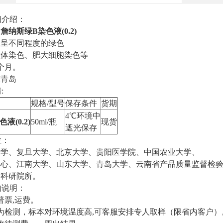
细介绍：
：
詹纳斯绿B染色液(0.2)
：呈不同程度的绿色
粒体染色、肥大细胞染色等
6个月。
东青岛
:
规格/型号
保存条件
货期
4℃环境中
液(0.2)
50ml/瓶
现货
遮光保存
位：
大学、复旦大学、北京大学、贵阳医学院、中国农业大学、
控中心、江南大学、山东大学、青岛大学、云南省产品质量监督检
等科研院所。
购说明：
普票,运费。
代为检测，标本对环境温度高,可客服安排专人取样（限省内客户）