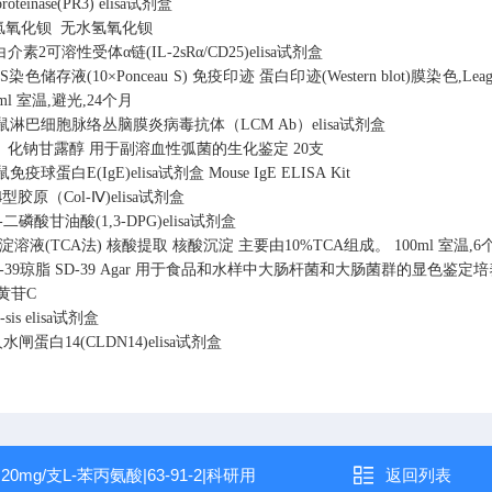
roteinase(PR3) elisa试剂盒
氢氧化钡
无水氢氧化钡
介素2可溶性受体α链(IL-2sRα/CD25)elisa试剂盒
染色储存液(10×Ponceau S)
免疫印迹
蛋白印迹(Western blot)膜染色,L
ml
室温,避光,24个月
鼠淋巴细胞脉络丛脑膜炎病毒抗体（LCM Ab）elisa试剂盒
化钠甘露醇
用于副溶血性弧菌的生化鉴定
20支
鼠免疫球蛋白E(IgE)elisa试剂盒
Mouse IgE ELISA Kit
4型胶原（Col-Ⅳ)elisa试剂盒
3-二磷酸甘油酸(1,3-DPG)elisa试剂盒
淀溶液(TCA法)
核酸提取
核酸沉淀
主要由10%TCA组成。
100ml
室温,6
-39琼脂
SD-39 Agar
用于食品和水样中大肠杆菌和大肠菌群的显色鉴定培
黄苷C
-sis elisa试剂盒
水闸蛋白14(CLDN14)elisa试剂盒
：
20mg/支L-苯丙氨酸|63-91-2|科研用
返回列表