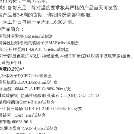
免收待测费，一周出结果。
用试剂备货充足，除对温度要求极其严格的产品当天可发货。
原装产品要3-6周的货期，详细情况请咨询客服。
间为工作日每周一至周五,16:00之前。
势产品简介：
半乳甘露聚糖(GM)elisa试剂盒
特异性巨噬细胞武装因子(SMAF)elisa试剂盒
β淀粉样蛋白1-42(Aβ1-42)elisa试剂盒
RP示踪显色液(DAB法)
神经染色
神经HRP示踪DAB(四甲基联苯胺)显色
℃,避光,6个月
(0.2%)>*
补体因子D(CFD)elisa试剂盒
胚抗原(CEA/CD66)elisa试剂盒
木栓醇
16844-71-6
HPLC≥98% 20mg/支
碱式碳酸铜
盐基性碳酸铜,孔雀石
Cu2(OH)2CO3
221.12
颗粒酶B(Gzms-B)elisa试剂盒
-γ-生育三烯酚
14101-61-2
HPLC≥98% 10mg/支
锁链素（Des）elisa试剂盒
苯苄唑
60628-96-8
水通道蛋白4(AQP-4)elisa试剂盒