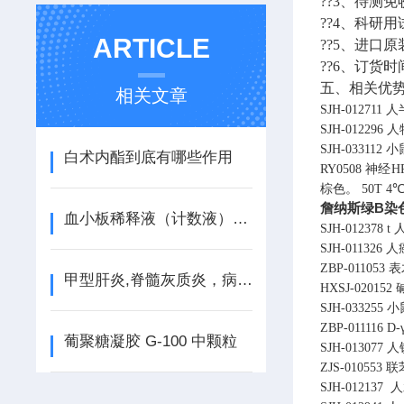
??3、待测
??4、科研
ARTICLE
??5、进口
??6、订货时
五、相关优
相关文章
SJH-012711
人
SJH-012296
人
SJH-033112
小鼠
白术内酯到底有哪些作用
RY0508
神经H
棕色。
50T
4
詹纳斯绿B染色液
血小板稀释液（计数液）说明书
SJH-012378
t
人
SJH-011326
人癌
ZBP-011053
表
甲型肝炎,脊髓灰质炎，病毒检测方法
HXSJ-020152
SJH-033255
小鼠
ZBP-011116
D
葡聚糖凝胶 G-100 中颗粒
SJH-013077
人
ZJS-010553
联
SJH-012137
人