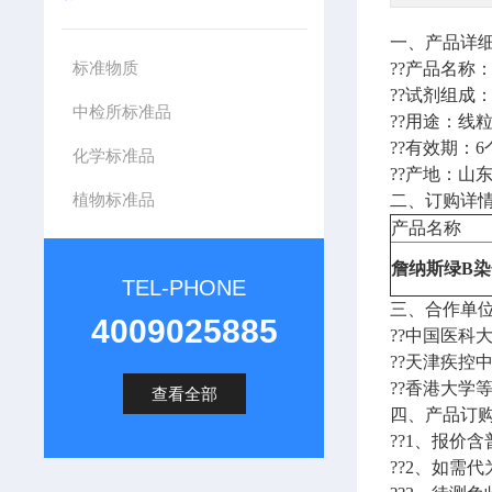
一、产品详
标准物质
??产品名称
??试剂组成
中检所标准品
??用途：线
??有效期：
化学标准品
??产地：山
植物标准品
二、订购详情
产品名称
詹纳斯绿B染色
TEL-PHONE
三、合作单
4009025885
??中国医科
??天津疾
??香港大学
查看全部
四、产品订
??1、报价含
??2、如需