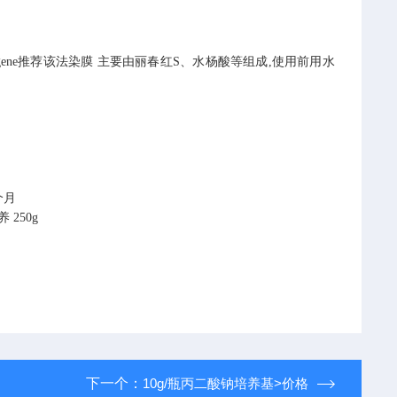
eagene推荐该法染膜
主要由丽春红S、水杨酸等组成,使用前用水
个月
养
250g
下一个：
10g/瓶丙二酸钠培养基>价格