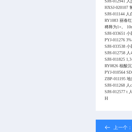
SJH-012941
人p
HXSJ-020107
SJH-011144
人白
RY1083
丽春红S
稀释为1×。
10
SJH-033651
小
PYJ-011276
3%
SJH-033538
小
SJH-012758
人
SJH-011825
1,
RY0826
核酸沉
PYJ-010564
SD
ZBP-011195
地
SJH-011268
人c
SJH-012577
t
人
H
上一个