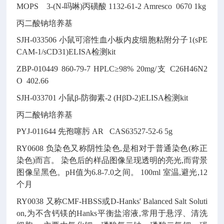
MOPS 3-(N-吗啉)丙磺酸
1132-61-2
Amresco 0670
1kg
丙二酸钠培养基
SJH-033506
小鼠可溶性血小板内皮细胞粘附分子1(sPE
CAM-1/sCD31)ELISA检测kit
ZBP-010449
860-79-7
HPLC≥98% 20mg/支
C26H46N2
O
402.66
SJH-033701
小鼠β-防御素-2 (HβD-2)ELISA检测kit
丙二酸钠培养基
PYJ-011644
先孢噻肟
AR CAS63527-52-6
5g
RY0608
负染色又称阴性染色,是相对于普通染色(称正
染色)而言。
染色后的样品图像呈现透明的亮光,而背景
图像呈黑色。pH值为6.8-7.0之间。
100ml
室温,避光,12
个月
RY0038
又称CMF-HBSS或D-Hanks' Balanced Salt Soluti
on,为不含钙镁的Hanks平衡盐溶液,常用于悬浮、清洗