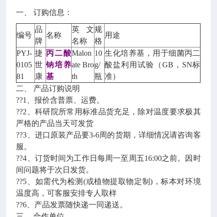
一、 订购信息：
品
英文
规
编号
名称
用途
牌
名称
格
PYJ-
捷
丙二酸
Malon
10
生化培养基，用于细菌丙二
0105
世
钠培养
ate Bro
g/
酸盐利用试验（GB，SN标
81
康
基
th
瓶
准）
二、 产品订购说明
??1、报价含普票、运费。
??2、科研院所常用标准品货充足，除对温度要求极其
严格的产品当天可发货
??3、进口原装产品要3-6周的货期，详细情况请咨询客
服。
??4、订货时间为工作日每周一至周五16:00之前。因时
间问题将于次日发货。
??5、如需代为检测(或植物提取物定制)，标本对环境
温度高，可客服安排专人取样
??6、产品发票随快递一同递送。
三、 合作单位