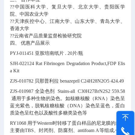
??中国医科大学、复旦大学、北京大学、贵阳医学
院、中国农业大学
??天津疾控中心、江南大学、山东大学、青岛大学、
香港大学
??云南省产品质量监督检验研究院
四、 优惠产品展示
PYJ-011451
亚胺培南纸片
.
20片/瓶
SJH-022124
Rat Fibrinogen Degradation Product,FDP Elis
a Kit
ZJS-010782
贝那普利拉
benazepril
C24H28N2O5
424.49
ZJS-010987
全染色剂
Stains-all
C30H27BrN2S2
559.58
通用于多种生物的染色。如核糖核酸（RNA）染色呈
蓝光紫色，脱氧核糖核酸（DNA）染色呈蓝色，蛋白
质染色呈红色以及酸性多糖类染色等
RY1068
用于Western时转移了蛋白样品的尼龙膜的封闭
主要由TBS、封闭剂、防腐剂、antifoam A等组成,一般