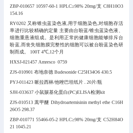
ZBP-010657
10597-60-1
HPLC≥98% 20mg/支
C8H10O3
154.16
RY0202
又称锥虫蓝染色液,用于细胞染色,对细胞存活
率进行比较精确的定量
主要由台盼蓝/锥虫蓝染色液、
细胞重悬液组成。是利用正常的健康细胞能够排斥台
盼蓝,而丧失细胞膜完整性的细胞可以被台盼蓝染色研
制而成。
100T
4℃,12个月
HXSJ-021457
Amresco 0759
ZJS-010901
布地奈德
Budesonide
C25H34O6
430.5
PYJ-011423
哌拉西林/他唑巴坦纸片
.
20片/瓶
SJH-033637
小鼠羰基化蛋白(PC)ELISA检测kit
ZJS-010513
蒿甲醚
Dihydroartemisinin methyl ethe
C16H
26O5
298.37
ZBP-010771
55466-05-2
HPLC≥98% 20mg/支
C52H84O
21
1045.21