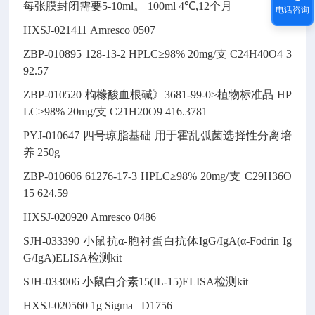
每张膜封闭需要5-10ml。
100ml
4℃,12个月
电话咨询
HXSJ-021411
Amresco 0507
ZBP-010895
128-13-2
HPLC≥98% 20mg/支
C24H40O4
3
92.57
ZBP-010520
枸橼酸血根碱》3681-99-0>植物标准品
HP
LC≥98% 20mg/支
C21H20O9
416.3781
PYJ-010647
四号琼脂基础
用于霍乱弧菌选择性分离培
养
250g
ZBP-010606
61276-17-3
HPLC≥98% 20mg/支
C29H36O
15
624.59
HXSJ-020920
Amresco 0486
SJH-033390
小鼠抗α-胞衬蛋白抗体IgG/IgA(α-Fodrin Ig
G/IgA)ELISA检测kit
SJH-033006
小鼠白介素15(IL-15)ELISA检测kit
HXSJ-020560
1g
Sigma D1756