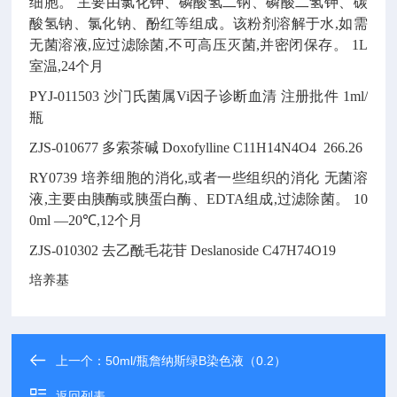
细胞。
主要由氯化钾、磷酸氢二钠、磷酸二氢钾、碳
酸氢钠、氯化钠、酚红等组成。该粉剂溶解于水,如需
无菌溶液,应过滤除菌,不可高压灭菌,并密闭保存。
1L
室温,24个月
PYJ-011503
沙门氏菌属Vi因子诊断血清
注册批件
1ml/
瓶
ZJS-010677
多索茶碱
Doxofylline
C11H14N4O4
266.26
RY0739
培养细胞的消化,或者一些组织的消化
无菌溶
液,主要由胰酶或胰蛋白酶、EDTA组成,过滤除菌。
10
0ml
—20℃,12个月
ZJS-010302
去乙酰毛花苷
Deslanoside
C47H74O19
培养基
上一个：
50ml/瓶詹纳斯绿B染色液（0.2）
返回列表