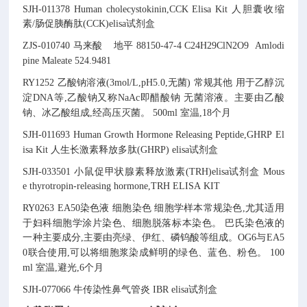
SJH-011378
Human cholecystokinin,CCK Elisa Kit
人胆囊收缩
素/肠促胰酶肽(CCK)elisa试剂盒
ZJS-010740
马来酸
地平
88150-47-4
C24H29ClN2O9
Amlodi
pine Maleate
524.9481
RY1252
乙酸钠溶液(3mol/L,pH5.0,无菌)
常规其他
用于乙醇沉
淀DNA等,乙酸钠又称NaAc即醋酸钠
无菌溶液。主要由乙酸
钠、冰乙酸组成,经高压灭菌。
500ml
室温,18个月
SJH-011693
Human Growth Hormone Releasing Peptide,GHRP El
isa Kit
人生长激素释放多肽(GHRP) elisa试剂盒
SJH-033501
小鼠促甲状腺素释放激素(TRH)elisa试剂盒
Mous
e thyrotropin-releasing hormone,TRH ELISA KIT
RY0263
EA50染色液
细胞染色
细胞学样本常规染色,尤其适用
于妇科细胞学涂片染色、细胞脱落标本染色。
巴氏染色液的
一种主要成分,主要由亮绿、伊红、磷钨酸等组成。OG6与EA5
0联合使用,可以将细胞浆染成鲜明的绿色、蓝色、粉色。
100
ml
室温,避光,6个月
SJH-077066
牛传染性鼻气管炎 IBR elisa试剂盒