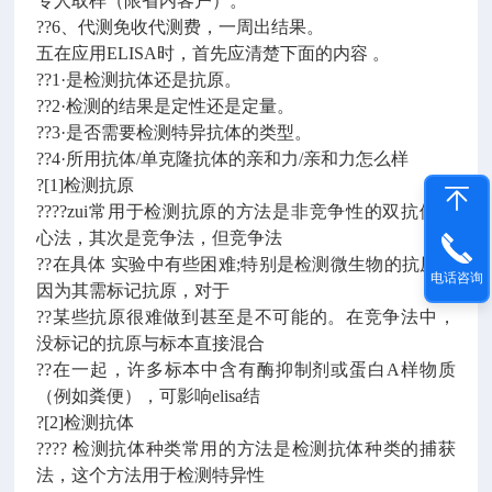
专人取样（限省内客户）。
??6、代测免收代测费，一周出结果。
五在应用ELISA时，首先应清楚下面的内容 。
??1·是检测抗体还是抗原。
??2·检测的结果是定性还是定量。
??3·是否需要检测特异抗体的类型。
??4·所用抗体/单克隆抗体的亲和力/亲和力怎么样
?[1]检测抗原
????zui常用于检测抗原的方法是非竞争性的双抗体夹
心法，其次是竞争法，但竞争法
??在具体 实验中有些困难;特别是检测微生物的抗原，
电话咨询
因为其需标记抗原，对于
??某些抗原很难做到甚至是不可能的。在竞争法中，
没标记的抗原与标本直接混合
??在一起，许多标本中含有酶抑制剂或蛋白A样物质
（例如粪便），可影响elisa结
?[2]检测抗体
???? 检测抗体种类常用的方法是检测抗体种类的捕获
法，这个方法用于检测特异性