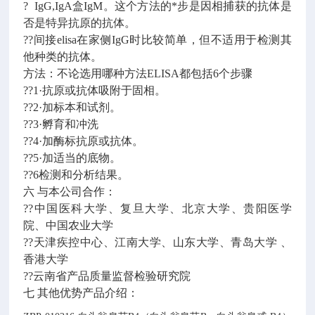
? IgG,IgA盒IgM。这个方法的*步是因相捕获的抗体是
否是特异抗原的抗体。
??间接elisa在家侧IgG时比较简单，但不适用于检测其
他种类的抗体。
方法：不论选用哪种方法ELISA都包括6个步骤
??1·抗原或抗体吸附于固相。
??2·加标本和试剂。
??3·孵育和冲洗
??4·加酶标抗原或抗体。
??5·加适当的底物。
??6检测和分析结果。
六 与本公司合作：
??中国医科大学、复旦大学、北京大学、贵阳医学
院、中国农业大学
??天津疾控中心、江南大学、山东大学、青岛大学 、
香港大学
??云南省产品质量监督检验研究院
七 其他优势产品介绍：