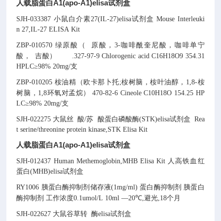
人载脂蛋白A1(apo-A1)elisa试剂盒
SJH-033387
小鼠白介素27(IL-27)elisa试剂盒
Mouse Interleuki
n 27,IL-27 ELISA Kit
ZBP-010570
绿原酸（
原酸，3-咖啡酰奎尼酸，咖啡单宁
酸，
吉酸）
.
327-97-9
Chlorogenic acid
C16H18O9
354.31
HPLC≥98% 20mg/支
ZBP-010205
桉油精（欧卡那卜托;桉树脑，桉叶油醇，1,8-桉
树脑，1,8环氧对孟烷）
470-82-6
Cineole
C10H18O
154.25
HP
LC≥98% 20mg/支
SJH-022275
大鼠丝
酸/苏
酸蛋白磷酸酶(STK)elisa试剂盒
Rea
t serine/threonine protein kinase,STK Elisa Kit
人载脂蛋白A1(apo-A1)elisa试剂盒
SJH-012437
Human Methemoglobin,MHB Elisa Kit
人高铁血红
蛋白(MHB)elisa试剂盒
RY1006
胰蛋白酶抑制剂储存液(1mg/ml)
蛋白酶抑制剂
胰蛋白
酶抑制剂
工作浓度0.1umol/L
10ml
—20℃,避光,18个月
SJH-022627
大鼠谷草转
酶elisa试剂盒