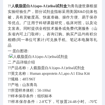
??
人载脂蛋白A1(apo-A1)elisa试剂盒
为青岛捷世康根据
实验经验生产，部分试剂盒指标采用美国R&D抗体包
被，具有灵敏度高、快速准确、操作方便、易于保存
等优点。广泛用于科研课题研究，临床对照，以及论
文发表。同时提供全程技术服务或免费代测服务（山
东省内可上门取样）。咨询订购。购买产品均有积分
相赠(同一单位可累计)可兑换手机、笔记本电脑等礼
品
一 蛋白图谱:
?
二 产品详细介绍
??产品名称：人载脂蛋白A1(apo-A1)elisa试剂盒
??英文名称：Human apoprotein A1,apo-A1 Elisa Kitt
??规格：48T/96T
??产地：山东青岛
??所需样本体积：50-100ul
??样本保存条件：组织标本
??样本保存条件：2-8℃下，可放置24-48小时。-70℃