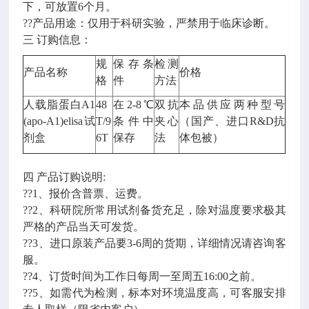
下，可放置6个月。
??产品用途：仅用于科研实验，严禁用于临床诊断。
三 订购信息：
规
保存条
检测
产品名称
价格
格
件
方法
人载脂蛋白A1
48
在2-8℃
双抗
本品供应两种型号
(apo-A1)elisa试
T/9
条件中
夹心
（国产、进口R&D抗
剂盒
6T
保存
法
体包被）
四 产品订购说明:
??1、报价含普票、运费。
??2、科研院所常用试剂备货充足，除对温度要求极其
严格的产品当天可发货。
??3、进口原装产品要3-6周的货期，详细情况请咨询客
服。
??4、订货时间为工作日每周一至周五16:00之前。
??5、如需代为检测，标本对环境温度高，可客服安排