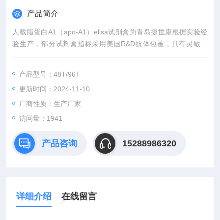
产品简介
人载脂蛋白A1（apo-A1）elisa试剂盒为青岛捷世康根据实验经
验生产，部分试剂盒指标采用美国R&D抗体包被，具有灵敏度
高、快速准确、操作方便、易于保存等优点。广泛用于科研课题
研究，临床对照，以及论文发表。同时提供全程技术服务或免费
产品型号：48T/96T
代测服务（山东省内可上门取样）。咨询订购。购买产品均有积
更新时间：2024-11-10
分相赠（同一单位可累计）可兑换手机、笔记本电脑等礼品
厂商性质：生产厂家
访问量：1941
产品咨询
15288986320
详细介绍
在线留言