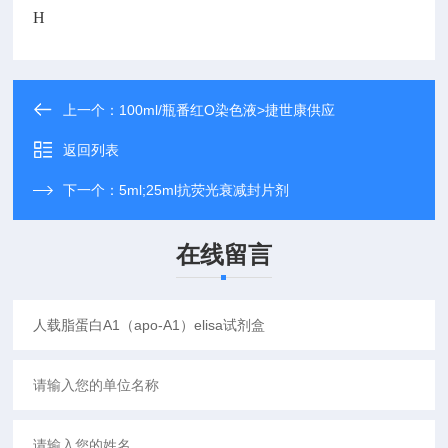
H
上一个：
100ml/瓶番红O染色液>捷世康供应
返回列表
下一个：
5ml;25ml抗荧光衰减封片剂
在线留言