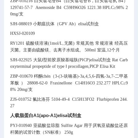
ZBP-010216
白头翁皂苷B4（白头翁皂苷B，白头翁皂甙 B4）
129741-57-7
Anemoside B4
C59H96O26
1221.38
HPLC≥98% 2
0mg/支
SJH-088019
小鹅瘟抗体（GPV Ab）elisa试剂盒
HXSJ-020109
RY1201
硫酸镁溶液(1mol/L,无菌)
常规其他
常规溶液
经高压
灭菌。主要由硫酸镁、去离子水组成。
500ml
室温,12个月
SJH-022925
大鼠Ⅰ型前胶原羧基端肽(PⅠCP)elisa试剂盒
Rat Carb
oxyterminal propeptide of type Ⅰ procollagen,PⅠCP Elisa Kit
ZBP-010670
梣酮chén（3-(3-呋喃基)-3a,4,5,6-四氢-3a,7-二甲基
苯酞 ）
28808-62-0
Fraxinellone
C14H16O3
232.277
HPLC≥9
8% 20mg/支
ZJS-010752
氟比洛芬
5104-49-4
C15H13FO2
Flurbiprofen
244.
27
人载脂蛋白A1(apo-A1)elisa试剂盒
PYJ-010940
亚硫酸盐琼脂
Sulfite Agar
用于厌氧亚硫酸盐还原
杆菌的试管计数（SN标准）
250g